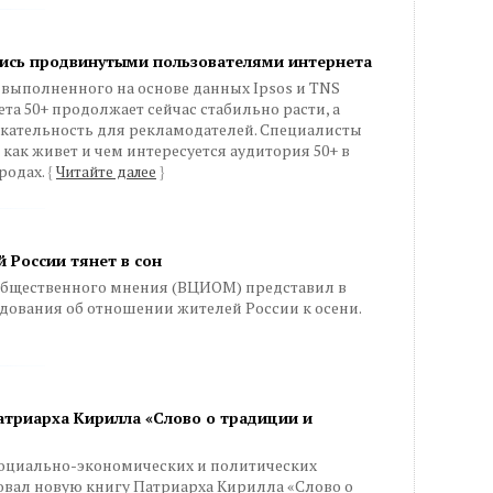
лись продвинутыми пользователями интернета
выполненного на основе данных Ipsos и TNS
та 50+ продолжает сейчас стабильно расти, а
лекательность для рекламодателей. Специалисты
и, как живет и чем интересуется аудитория 50+ в
родах.
{
Читайте далее
}
 России тянет в сон
общественного мнения (ВЦИОМ) представил в
едования об отношении жителей России к осени.
атриарха Кирилла «Слово о традиции и
 социально-экономических и политических
вал новую книгу Патриарха Кирилла «Слово о