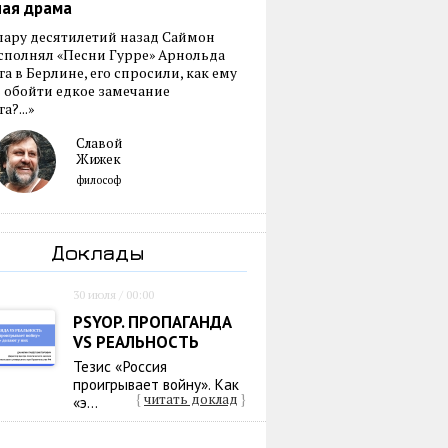
ная драма
пару десятилетий назад Саймон
сполнял «Песни Гурре» Арнольда
а в Берлине, его спросили, как ему
 обойти едкое замечание
а?...»
Славой
Жижек
философ
Доклады
30 июля / 00:00
PSYOP. ПРОПАГАНДА
VS РЕАЛЬНОСТЬ
Тезис «Россия
проигрывает войну». Как
{
читать доклад
}
«э...