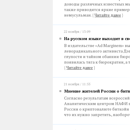
доводы различных известных мы
также приводятся яркие пример
немусульман.
{
Читайте далее
}
22 ноября / 13:09
На русском языке выходит в с
В издательстве «Ad Marginem» в
леворадикального активиста Дэв
глупости и тайном обаянии бюро
появилась тяга к бюрократии, а
{
Читайте далее
}
21 ноября / 11:55
Мнение жителей России о битк
Согласно результатам всероссий
Аналитическим центром НАФИ в 
России о криптовалюте биткойн з
что их нужно запретить, наоборот