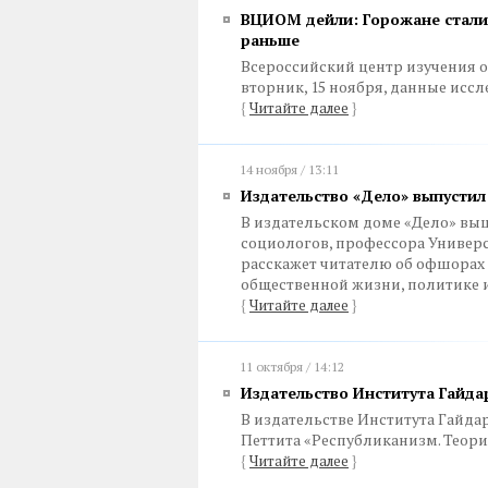
ВЦИОМ дейли: Горожане стали 
раньше
Всероссийский центр изучения 
вторник, 15 ноября, данные исс
{
Читайте далее
}
14 ноября / 13:11
Издательство «Дело» выпусти
В издательском доме «Дело» вы
социологов, профессора Универ
расскажет читателю об офшорах н
общественной жизни, политике 
{
Читайте далее
}
11 октября / 14:12
Издательство Института Гайда
В издательстве Института Гайда
Петтита «Республиканизм. Теори
{
Читайте далее
}