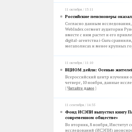
11 октября / 13:11
Российские пенсионеры оказа
Согласно данным исследования, 
WebIndex сегмент аудитории Руне
вместе с ним растет и его прив
digital-агентства i-Guru сравнил
мегаполисах и менее крупных го
11 октября / 11:10
ВЦИОМ дейли: Осенью жителей
Всероссийский центр изучения 
четверг, 10 ноября, данные иссл
{
Читайте далее
}
11 сентября / 14:35
Фонд ИСЭПИ выпустил книгу П
современном обществе»
Во вторник, 8 ноября, Институт
исследований (ИСЭПИ) анонсиро