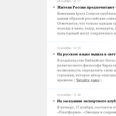
18 ноября / 11:17
Жители России предпочитают 
Компания Ipsos Comcon опублико
каким образом российские семьи
Отмечается, что только каждая т
походы в кино, театр, концерты, 
культурный досуг сократились в
16 ноября / 12:55
На русском языке вышла в свет
В издательстве Библейско-богос
религиозного философа Чарльза 
возможность определить свою 
строении, которое автор описыв
времени.
{
Читайте далее
}
16 ноября / 11:48
На заседании экспертного клу
В четверг, 17 ноября, состоитс
«Платформа»: «Эмоции и соврем