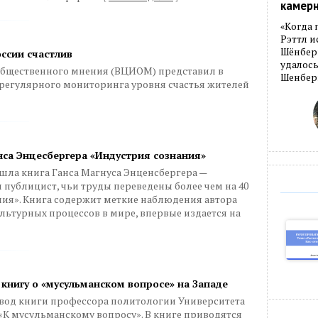
камер
«Когда 
Рэттл и
Шёнберг
ссии счастлив
удалось
общественного мнения (ВЦИОМ) представил в
Шенберг
 регулярного мониторинга уровня счастья жителей
нса Энцесбергера «Индустрия сознания»
шла книга Ганса Магнуса Энценсбергера —
и публицист, чьи труды переведены более чем на 40
ния». Книга содержит меткие наблюдения автора
льтурных процессов в мире, впервые издается на
 книгу о «мусульманском вопросе» на Западе
евод книги профессора политологии Университета
К мусульманскому вопросу». В книге приводятся