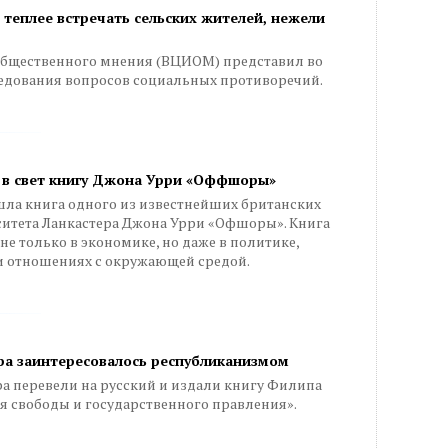
теплее встречать сельских жителей, нежели
общественного мнения (ВЦИОМ) представил во
ледования вопросов социальных противоречий.
л в свет книгу Джона Урри «Оффшоры»
шла книга одного из известнейших британских
ситета Ланкастера Джона Урри «Офшоры». Книга
е только в экономике, но даже в политике,
и отношениях с окружающей средой.
ра заинтересовалось республиканизмом
ра перевели на русский и издали книгу Филипа
я свободы и государственного правления».