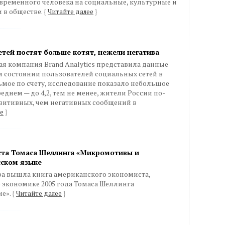
временного человека на социальные, культурные и
 в обществе.
{
Читайте далее
}
етей постят больше котят, нежели негатива
я компания Brand Analytics представила данные
 состоянии пользователей социальных сетей в
сьмое по счету, исследование показало небольшое
еднем — до 4,2, тем не менее, жители России по-
итивных, чем негативных сообщений в
е
}
ста Томаса Шеллинга «Микромотивы и
сском языке
ра вышла книга американского экономиста,
 экономике 2005 года Томаса Шеллинга
е».
{
Читайте далее
}