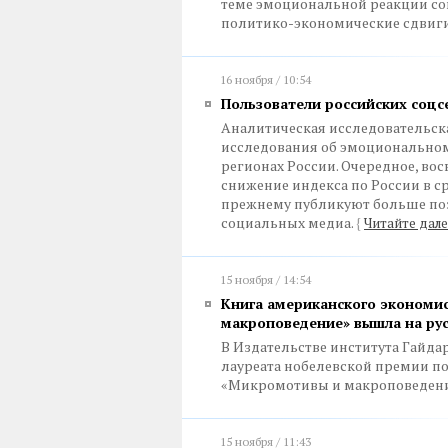
теме эмоциональной реакции со
политико-экономические сдвиги
16 ноября / 10:54
Пользователи российских соцс
Аналитическая исследовательска
исследования об эмоциональном
регионах России. Очередное, во
снижение индекса по России в ср
прежнему публикуют больше поз
социальных медиа.
{
Читайте дале
15 ноября / 14:54
Книга американского экономи
макроповедение» вышла на ру
В Издательстве института Гайда
лауреата нобелевской премии по
«Микромотивы и макроповедени
15 ноября / 11:43