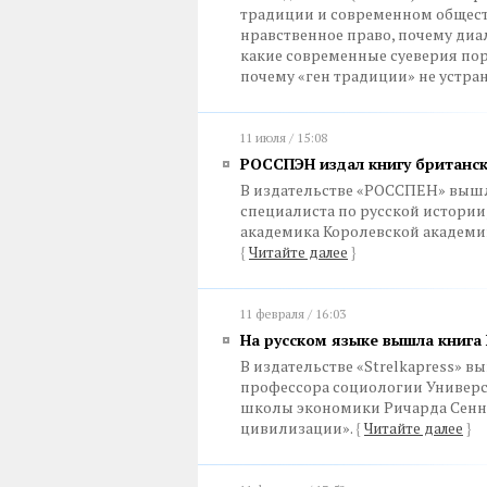
традиции и современном обществе
нравственное право, почему ди
какие современные суеверия по
почему «ген традиции» не устра
11 июля / 15:08
РОССПЭН издал книгу британск
В издательстве «РОССПЕН» вышл
специалиста по русской истории
академика Королевской академи
{
Читайте далее
}
11 февраля / 16:03
На русском языке вышла книга
В издательстве «Strelkapress» 
профессора социологии Универс
школы экономики Ричарда Сеннет
цивилизации».
{
Читайте далее
}