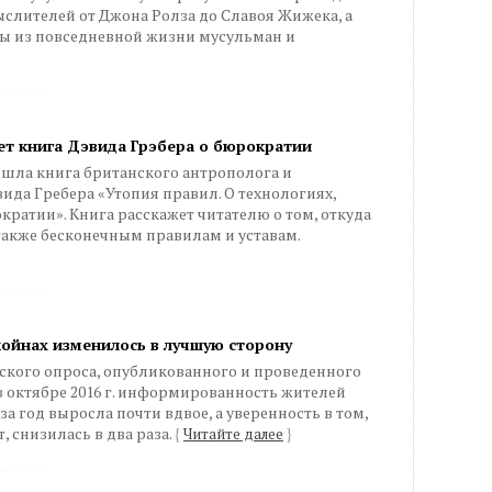
слителей от Джона Ролза до Славоя Жижека, а
ы из повседневной жизни мусульман и
вет книга Дэвида Грэбера о бюрократии
ышла книга британского антрополога и
ида Гребера «Утопия правил. О технологиях,
кратии». Книга расскажет читателю о том, откуда
 также бесконечным правилам и уставам.
ойнах изменилось в лучшую сторону
ского опроса, опубликованного и проведенного
октябре 2016 г. информированность жителей
а год выросла почти вдвое, а уверенность в том,
, снизилась в два раза.
{
Читайте далее
}