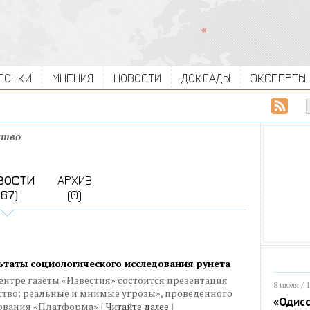
ЛОНКИ
МНЕНИЯ
НОВОСТИ
ДОКЛАДЫ
ЭКСПЕРТЫ
ство
ВОСТИ
АРХИВ
(67)
(0)
ьтаты социологического исследования рунета
центре газеты «Известия» состоится презентация
8 июля / 
ство: реальные и мнимые угрозы», проведенного
«Одисс
ования «Платформа»
{
Читайте далее
}