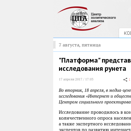
КО
7 августа, пятница
"Платформа" представ
исследования рунета
17 апреля 2017 / 17:03
Во вторник, 18 апреля, в медиа-ц
исследования «Интернет и обществ
Центром социального проектиров
Исследование проводилось в конц
количественного опроса населе
а также экспертного исследовани
экспертов по развитию интернет