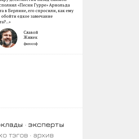
сполнял «Песни Гурре» Арнольда
а в Берлине, его спросили, как ему
 обойти едкое замечание
а?...»
Славой
Жижек
философ
оклады
эксперты
ко тэгов
архив