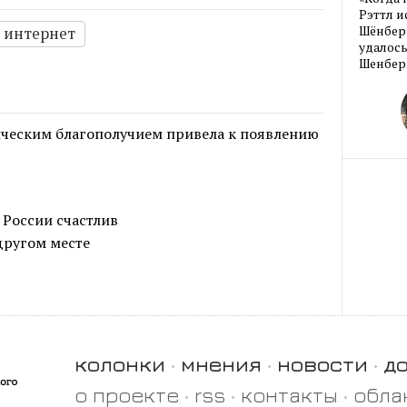
Рэттл и
Шёнберг
интернет
удалось
Шенберг
ческим благополучием привела к появлению
России счастлив
другом месте
колонки
мнения
новости
д
о проекте
rss
контакты
обла