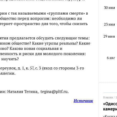
30 июл
рии с так называемыми «группами смерти» в
 общество перед вопросом: необходимо ли
ернет-пространство для того, чтобы снизить
23 июл
29 июн
ятия предлагается обсудить следующие темы:
енном обществе? Какие угрозы реальны? Какие
нно? Какова новая социальная и
венность и риски для молодого поколения:
6 авг
и научить?
лок, д. 1, к. 57, с. 3 (вход со стороны 3-го
оллегии.
и: Наталия Тегина, tegina@pltf.ru.
8 июля / 
Источник
«Одисс
камер
«Когда 