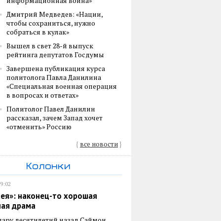
информационная война»
Дмитрий Медведев: «Нации,
чтобы сохраниться, нужно
собраться в кулак»
Вышел в свет 28-й выпуск
рейтинга депутатов Госдумы
Завершена публикация курса
политолога Павла Данилина
«Специальная военная операция
в вопросах и ответах»
Политолог Павел Данилин
рассказал, зачем Запад хочет
«отменить» Россию
{
все новости
}
Колонки
19:02
ея»: наконец-то хорошая
ная драма
пару десятилетий назад Саймон