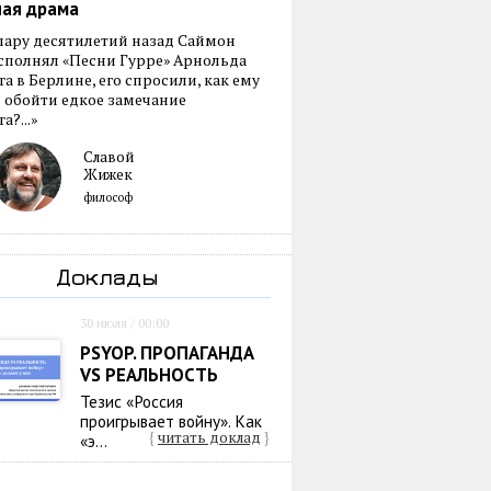
ная драма
пару десятилетий назад Саймон
сполнял «Песни Гурре» Арнольда
а в Берлине, его спросили, как ему
 обойти едкое замечание
а?...»
Славой
Жижек
философ
Доклады
30 июля / 00:00
PSYOP. ПРОПАГАНДА
VS РЕАЛЬНОСТЬ
Тезис «Россия
проигрывает войну». Как
{
читать доклад
}
«э...