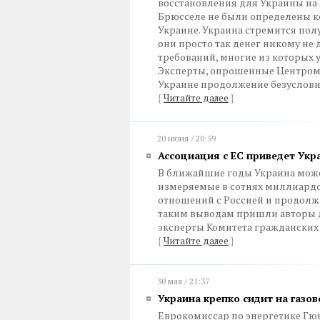
восстановления для Украины на 2
Брюсселе не были определены 
Украине. Украина стремится пол
они просто так денег никому не
требований, многие из которых 
Эксперты, опрошенные Центром 
Украине продолжение безусловн
{
Читайте далее
}
20 июня / 20:59
Ассоциация с ЕС приведет Укр
В ближайшие годы Украина може
измеряемые в сотнях миллиардо
отношений с Россией и продолжи
таким выводам пришли авторы д
эксперты Комитета гражданских 
{
Читайте далее
}
30 мая / 21:37
Украина крепко сидит на газов
Еврокомиссар по энергетике Гюн