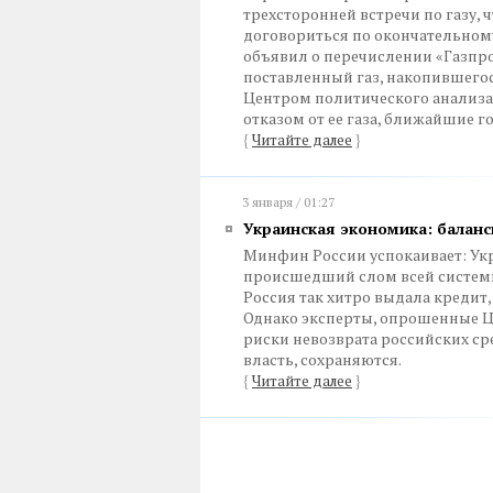
трехсторонней встречи по газу, 
договориться по окончательному
объявил о перечислении «Газпро
поставленный газ, накопившего
Центром политического анализа,
отказом от ее газа, ближайшие 
{
Читайте далее
}
3 января / 01:27
Украинская экономика: баланс
Минфин России успокаивает: Укр
происшедший слом всей системы
Россия так хитро выдала кредит,
Однако эксперты, опрошенные Ц
риски невозврата российских сре
власть, сохраняются.
{
Читайте далее
}