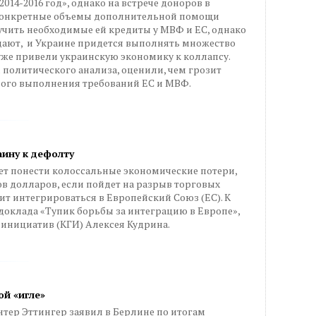
014-2016 год», однако на встрече доноров в
конкретные объемы дополнительной помощи
учить необходимые ей кредиты у МВФ и ЕС, однако
 дают, и Украине придется выполнять множество
уже привели украинскую экономику к коллапсу.
политического анализа, оценили, чем грозит
ого выполнения требований ЕС и МВФ.
аину к дефолту
т понести колоссальные экономические потери,
в долларов, если пойдет на разрыв торговых
т интегрироваться в Европейский Союз (ЕС). К
оклада «Тупик борьбы за интеграцию в Европе»,
инициатив (КГИ) Алексея Кудрина.
ой «игле»
тер Эттингер заявил в Берлине по итогам