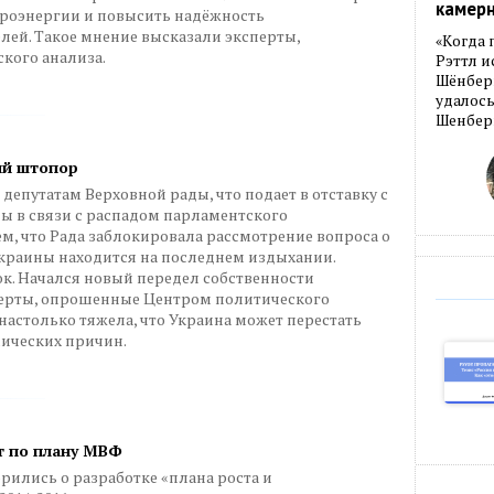
камер
роэнергии и повысить надёжность
лей. Такое мнение высказали эксперты,
«Когда 
кого анализа.
Рэттл и
Шёнберг
удалось
Шенберг
ий штопор
депутатам Верховной рады, что подает в отставку с
ы в связи с распадом парламентского
тем, что Рада заблокировала рассмотрение вопроса о
Украины находится на последнем издыхании.
к. Начался новый передел собственности
ерты, опрошенные Центром политического
 настолько тяжела, что Украина может перестать
мических причин.
т по плану МВФ
рились о разработке «плана роста и