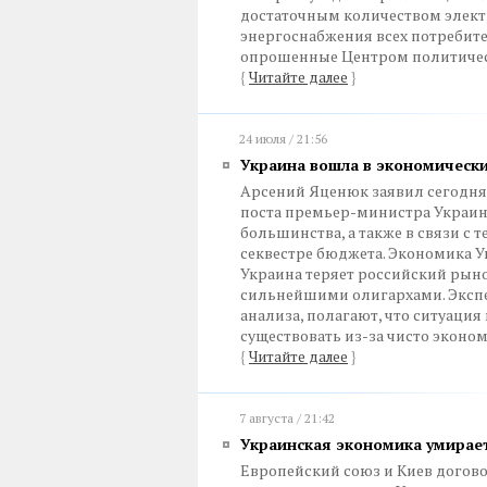
достаточным количеством элект
энергоснабжения всех потребите
опрошенные Центром политичес
{
Читайте далее
}
24 июля / 21:56
Украина вошла в экономическ
Арсений Яценюк заявил сегодня 
поста премьер-министра Украин
большинства, а также в связи с 
секвестре бюджета. Экономика 
Украина теряет российский рыно
сильнейшими олигархами. Эксп
анализа, полагают, что ситуация
существовать из-за чисто эконо
{
Читайте далее
}
7 августа / 21:42
Украинская экономика умирае
Европейский союз и Киев догово