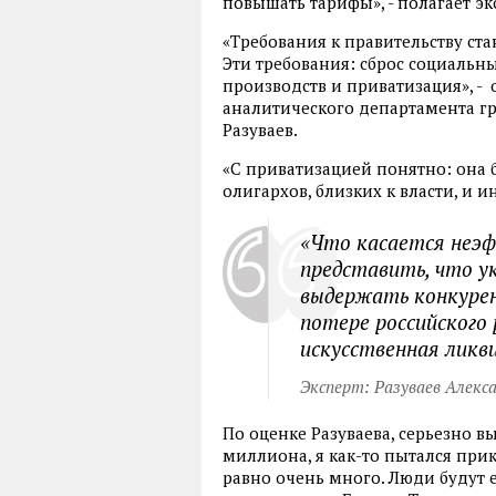
повышать тарифы», - полагает эк
«Требования к правительству ст
Эти требования: сброс социальн
производств и приватизация», -
аналитического департамента г
Разуваев.
«С приватизацией понятно: она б
олигархов, близких к власти, и 
«Что касается неэф
представить, что у
выдержать конкурен
потере российского
искусственная ликв
Эксперт: Разуваев Алекс
По оценке Разуваева, серьезно вы
миллиона, я как-то пытался прик
равно очень много. Люди будут ех