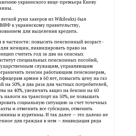
ражению украинского вице-премьера Киеву
аины.
легкой руки хакеров из Wikileaks) был
МВФ к украинскому правительству,
снованием для выделения кредита.
 в частности: повысить пенсионный возраст -
- для женщин, ликвидировать право на
нцип считать год за два на опасных
нститут специальных пенсионных пособий,
осударственным служащим, управляющим
ограничить пенсии работающим пенсионерам,
офицерам армии в 60 лет, повысить цену на газ
на 50%, в два раза для частных потребителей,
ва на 40%, увеличить акциз на бензин на 60
ть налоги на транспорт на 50%, не повышать
овать социальную ситуацию за счет точечных
шахты и отменить все субсидии, отменить
инины и курятины. И так далее — это далеко не
енное для граждан в нем — ликвидация ряда