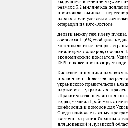
выделяться в течение двух лет 
размере 3,2 миллиарда долларов
произошла заминка — переговор
наблюдатели уже стали сомневат
операции на Юго-Востоке.
Деньги между тем Киеву нужны.
составила 11,6%, сообщила недав
Золотовалютные резервы страны з
миллиарда долларов, сообщал Н
экономические показатели Украи
ЕБРР и вовсе прогнозирует паден
Киевские чиновники надеются на
прошедшей в Брюсселе встрече 
украинского правительства Вла
партнеров — украинское правите
«Правительство начало подготов
годы», - заявил Гройсман, отмети
конференции доноров для Украи
Среди наиболее важных програм
восточных границ Украины, а т
для Донецкой и Луганской облас