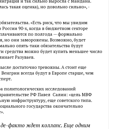
миграция и так сильно выросла с Майдана.
ась такая оценка), но довольно сильно», -
бязательства. «Есть риск, что мы увидим
о России 90-х, когда в бюджетном секторе
ыплачиваются по полгода — формально
ся, но они заморожены. Возможно, будет
ально опять-таки обязательства будут
эти средства можно будет купить меньшее число
минает Разуваев.
ысле достаточно тревожны. А стоит еще
Венгрии всегда будут в Европе старше, чем
сперт.
ра политологических исследований
правительстве РФ Павел Салин: «цель МВФ
ьную инфраструктуру, еще советского типа.
социального государства окончательно
».
де-факто ждет коллапс. Еще одним