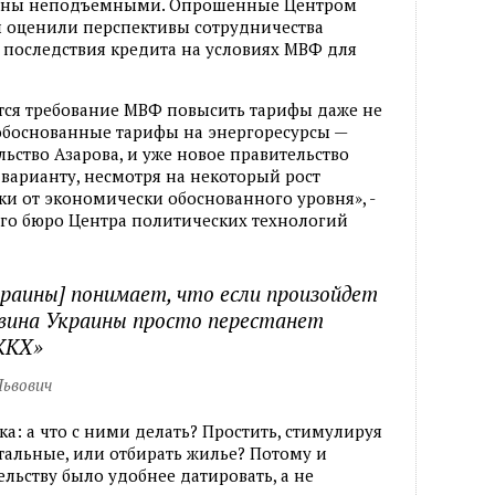
аины неподъемными. Опрошенные Центром
ы оценили перспективы сотрудничества
последствия кредита на условиях МВФ для
тся требование МВФ повысить тарифы даже не
 обоснованные тарифы на энергоресурсы —
льство Азарова, и уже новое правительство
 варианту, несмотря на некоторый рост
ки от экономически обоснованного уровня», -
ого бюро Центра политических технологий
раины] понимает, что если произойдет
вина Украины просто перестанет
ЖКХ»
Львович
ка: а что с ними делать? Простить, стимулируя
остальные, или отбирать жилье? Потому и
ьству было удобнее датировать, а не