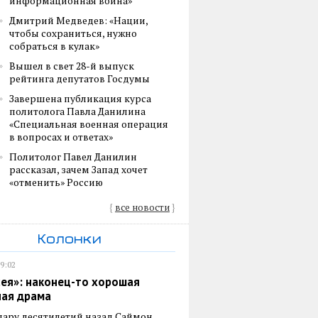
информационная война»
Дмитрий Медведев: «Нации,
чтобы сохраниться, нужно
собраться в кулак»
Вышел в свет 28-й выпуск
рейтинга депутатов Госдумы
Завершена публикация курса
политолога Павла Данилина
«Специальная военная операция
в вопросах и ответах»
Политолог Павел Данилин
рассказал, зачем Запад хочет
«отменить» Россию
{
все новости
}
Колонки
19:02
ея»: наконец-то хорошая
ная драма
пару десятилетий назад Саймон