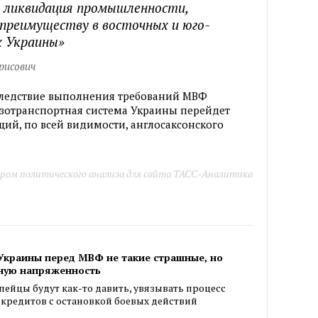
т ликвидация промышленности,
 преимуществу в восточных и юго-
х Украины»
рисович
следствие выполнения требований МВФ
азотранспортная система Украины перейдет
ий, по всей видимости, англосаксонского
ром политического анализа для сайта ТАСС-Аналитика
Украины перед МВФ не такие страшные, но
ьную напряженность
ейцы будут как-то давить, увязывать процесс
кредитов с остановкой боевых действий