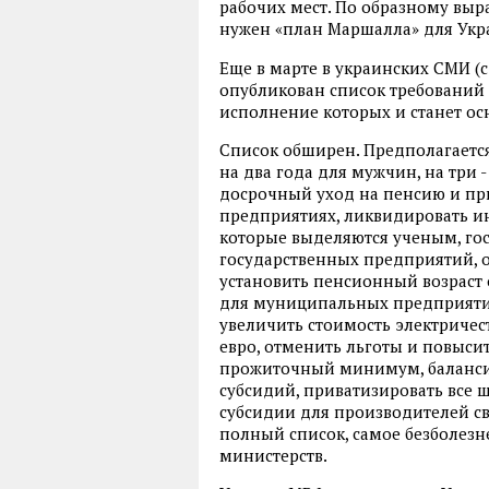
рабочих мест. По образному вы
нужен «план Маршалла» для Укр
Еще в марте в украинских СМИ (с 
опубликован список требований 
исполнение которых и станет о
Список обширен. Предполагается
на два года для мужчин, на три 
досрочный уход на пенсию и при
предприятиях, ликвидировать и
которые выделяются ученым, г
государственных предприятий, 
установить пенсионный возраст 
для муниципальных предприятий 
увеличить стоимость электричест
евро, отменить льготы и повыси
прожиточный минимум, балансир
субсидий, приватизировать все 
субсидии для производителей св
полный список, самое безболезн
министерств.