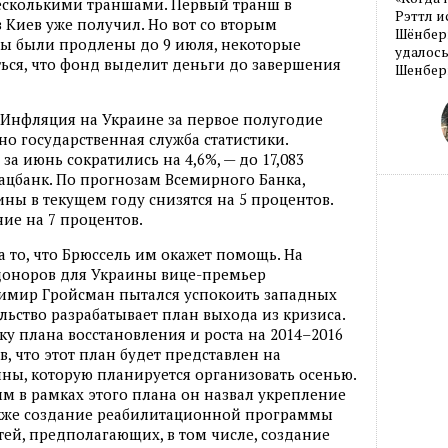
несколькими траншами. Первый транш в
Рэттл и
 Киев уже получил. Но вот со вторым
Шёнберг
ы были продлены до 9 июля, некоторые
удалось
ься, что фонд выделит деньги до завершения
Шенберг
 Инфляция на Украине за первое полугодие
но государственная служба статистики.
а июнь сократились на 4,6%, — до 17,083
ацбанк. По прогнозам Всемирного Банка,
ны в текущем году снизятся на 5 процентов.
ие на 7 процентов.
 то, что Брюссель им окажет помощь. На
доноров для Украины вице-премьер
димир Гройсман пытался успокоить западных
льство разрабатывает план выхода из кризиса.
ку плана восстановления и роста на 2014–2016
в, что этот план будет представлен на
ны, которую планируется организовать осенью.
м в рамках этого плана он назвал укрепление
акже создание реабилитационной программы
тей, предполагающих, в том числе, создание