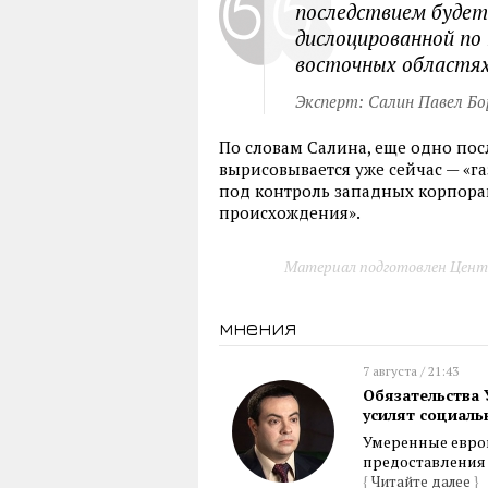
последствием буде
дислоцированной по
восточных областя
Эксперт: Салин Павел Бо
По словам Салина, еще одно по
вырисовывается уже сейчас — «г
под контроль западных корпорац
происхождения».
Материал подготовлен Цент
мнения
7 августа / 21:43
Обязательства 
усилят социал
Умеренные европ
предоставления 
{
Читайте далее
}