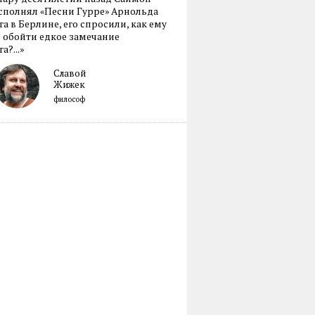
сполнял «Песни Гурре» Арнольда
а в Берлине, его спросили, как ему
 обойти едкое замечание
а?...»
Славой
Жижек
философ