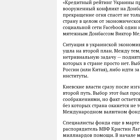
«Кредитный рейтинг Украины пр
вооруженный конфликт на Донбас
прекращение огня спасет не толь
страну в целом от экономическог
социальной сети Facebook один 
мятежным Донбассом Виктор Ме
Ситуация в украинской экономик
ушла на второй план. Между те
нетривиальную задачу — поднят
которых в стране просто нет. Вы
России (или Китая), либо идти
институты.
Киевские власти сразу после изг
второй путь. Выбор этот был пр
соображениями, но факт остаетс
без которых страна окажется не т
Международном валютном фонд
Специалисты фонда еще в марте 
распорядитель МВФ Кристин Лаг
миллиардов помощи. В начале ма