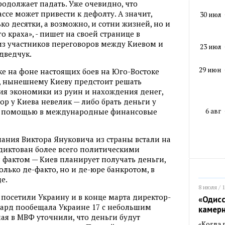
одолжает падать. Уже очевидно, что
се может привести к дефолту. А значит,
30 июл
ко десятки, а возможно, и сотни жизней, но и
о краха», - пишет на своей странице в
из участников переговоров между Киевом и
23 июл
дведчук.
29 июн
е на фоне настоящих боев на Юго-Востоке
м, нынешнему Киеву предстоит решать
ия экономики из руин и нахождения денег,
бор у Киева невелик — либо брать деньги у
6 авг
 за помощью в международные финансовые
нания Виктора Януковича из страны встали на
одиктован более всего политическими
я фактом — Киев планирует получать деньги,
олько де-факто, но и де-юре банкротом, в
е.
8 июля / 
посетили Украину и в конце марта директор-
«Одисс
ард пообещала Украине 17 с небольшим
камер
я в МВФ уточнили, что деньги будут
«Когда 