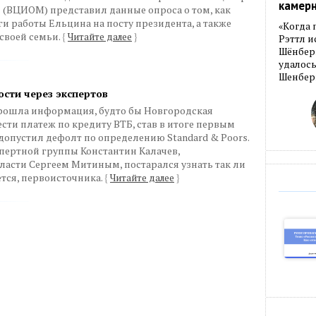
камер
 (ВЦИОМ) представил данные опроса о том, как
и работы Ельцина на посту президента, а также
«Когда 
 своей семьи.
{
Читайте далее
}
Рэттл и
Шёнберг
удалось
Шенберг
сти через экспертов
прошла информация, будто бы Новгородская
сти платеж по кредиту ВТБ, став в итоге первым
опустил дефолт по определению Standard & Poors.
пертной группы Константин Калачев,
асти Сергеем Митиным, постарался узнать так ли
ется, первоисточника.
{
Читайте далее
}