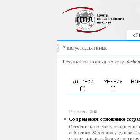
КО
7 августа, пятница
Результаты поиска по тегу:
дефо
КОЛОНКИ
МНЕНИЯ
НО
(1)
(1)
29 января / 12:48
Со временем отношение сограж
С течением времени отношение 
событиям 90-х годов ухудшается.
стране кризис, а былые достиже