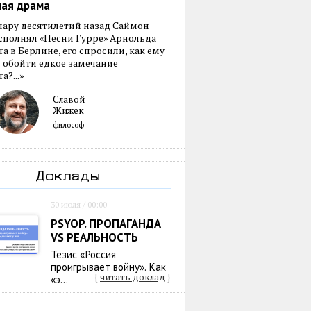
ная драма
пару десятилетий назад Саймон
сполнял «Песни Гурре» Арнольда
а в Берлине, его спросили, как ему
 обойти едкое замечание
а?...»
Славой
Жижек
философ
Доклады
30 июля / 00:00
PSYOP. ПРОПАГАНДА
VS РЕАЛЬНОСТЬ
Тезис «Россия
проигрывает войну». Как
{
читать доклад
}
«э...