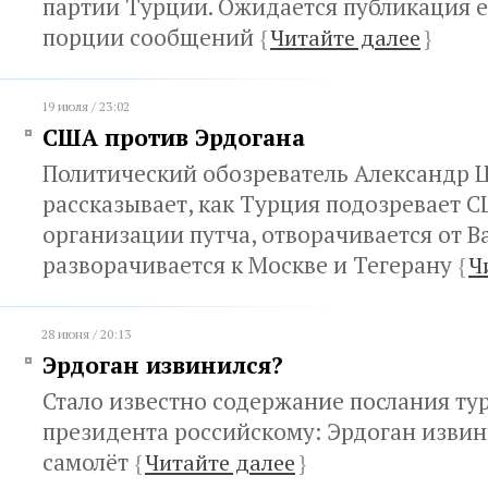
партии Турции. Ожидается публикация 
порции сообщений
{
Читайте далее
}
19 июля / 23:02
США против Эрдогана
Политический обозреватель Александр 
рассказывает, как Турция подозревает С
организации путча, отворачивается от 
разворачивается к Москве и Тегерану
{
Ч
28 июня / 20:13
Эрдоган извинился?
Стало известно содержание послания ту
президента российскому: Эрдоган извин
самолёт
{
Читайте далее
}