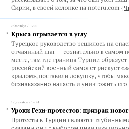
Сирии, в своей колонке на noteru.com
{
Ч
25 ноября / 13:05
Крыса огрызается в углу
Турецкое руководство решилось на опа
отчаянный шаг — сознательно в самом 
месте, там где граница Турции образует
российский военный самолет рискует «з
крылом», поставили ловушку, чтобы ма
безнаказанно напасть и уничтожить его
17 декабря / 14:41
Уроки Гези-протестов: призрак ново
Протесты в Турции являются глубинным
связаны они с выбором цивилизационног