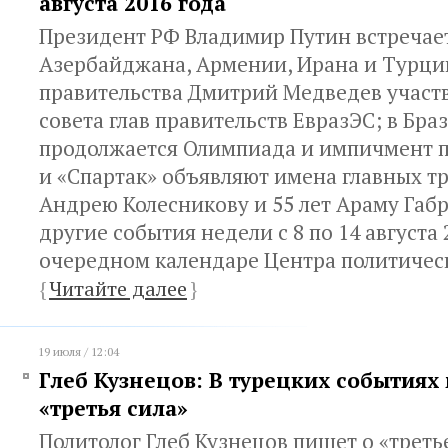
августа 2016 года
Президент РФ Владимир Путин встречает
Азербайджана, Армении, Ирана и Турции
правительства Дмитрий Медведев участв
совета глав правительств ЕвразЭС; в Бра
продолжается Олимпиада и импичмент 
и «Спартак» объявляют имена главных тр
Андрею Колесникову и 55 лет Араму Габр
другие события недели с 8 по 14 августа 
очередном календаре Центра политическ
{
Читайте далее
}
19 июля / 12:04
Глеб Кузнецов: В турецких событиях
«третья сила»
Политолог Глеб Кузнецов пишет о «треть