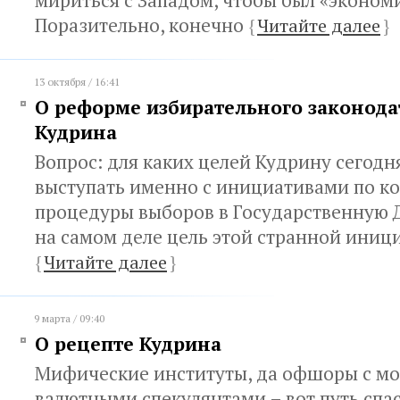
мириться с Западом, чтобы был «экономи
Поразительно, конечно
{
Читайте далее
}
13 октября / 16:41
О реформе избирательного законода
Кудрина
Вопрос: для каких целей Кудрину сегод
выступать именно с инициативами по к
процедуры выборов в Государственную 
на самом деле цель этой странной иниц
{
Читайте далее
}
9 марта / 09:40
О рецепте Кудрина
Мифические институты, да офшоры с м
валютными спекулянтами – вот путь спа