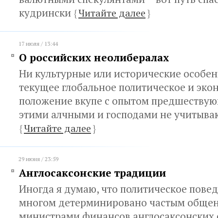
кудрински
{
Читайте далее
}
17 июля / 13:44
О российских неолибералах
Ни культурные или исторические особен
текущее глобальное политическое и эко
положение вкупе с опытом предшествую
этими алчными и господами не учитыва
{
Читайте далее
}
29 июня / 23:59
Англосаксонские традиции
Иногда я думаю, что политическое пове
многом детерминировано частым общен
министрами финансов англосаксонских 