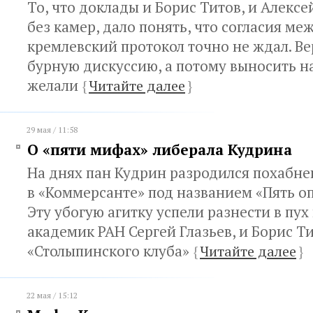
То, что доклады и Борис Титов, и Алекс
без камер, дало понять, что согласия ме
кремлевский протокол точно не ждал. Ве
бурную дискуссию, а потому выносить н
желали
{
Читайте далее
}
29 мая / 11:58
О «пяти мифах» либерала Кудрина
На днях пан Кудрин разродился похабне
в «Коммерсанте» под названием «Пять о
Эту убогую агитку успели разнести в пух 
академик РАН Сергей Глазьев, и Борис Т
«Столыпинского клуба»
{
Читайте далее
}
22 мая / 15:12