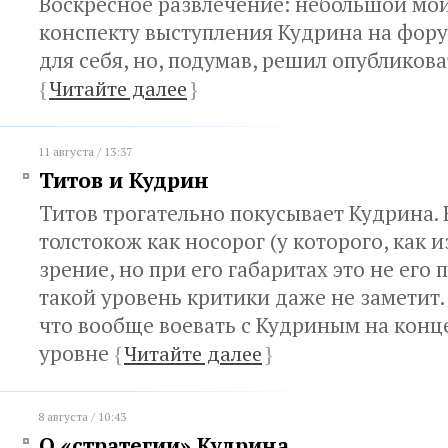
Воскресное развлечение: небольшой мой
конспекту выступления Кудрина на фору
для себя, но, подумав, решил опубликова
{
Читайте далее
}
11 августа / 13:37
Титов и Кудрин
Титов трогательно покусывает Кудрина.
толстокож как носорог (у которого, как и
зрение, но при его габаритах это не его 
такой уровень критики даже не заметит. 
что вообще воевать с Кудриным на кон
уровне
{
Читайте далее
}
8 августа / 10:43
О «стратегии» Кудрина