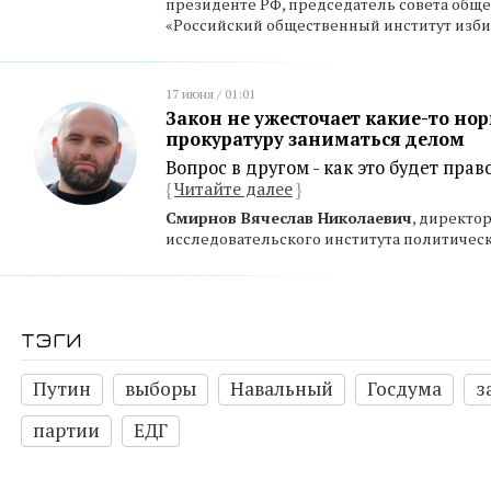
президенте РФ, председатель совета общ
«Российский общественный институт изби
17 июня / 01:01
Закон не ужесточает какие-то нор
прокуратуру заниматься делом
Вопрос в другом - как это будет пра
{
Читайте далее
}
Смирнов Вячеслав Николаевич
, директо
исследовательского института политичес
тэги
Путин
выборы
Навальный
Госдума
з
партии
ЕДГ