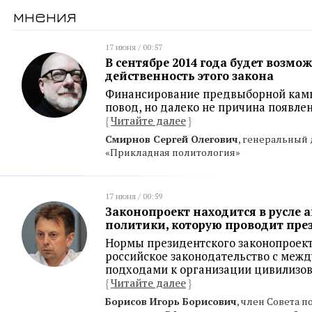
мнения
17 июня / 00:57
В сентябре 2014 года будет возмо
действенность этого закона
Финансирование предвыборной камп
повод, но далеко не причина появлен
{
Читайте далее
}
Смирнов Сергей Олегович
, генеральный
«Прикладная политология»
17 июня / 00:59
Законопроект находится в русле
политики, которую проводит пре
Нормы президентского законопроект
российское законодательство с ме
подходами к организации цивилизо
{
Читайте далее
}
Борисов Игорь Борисович
, член Совета 