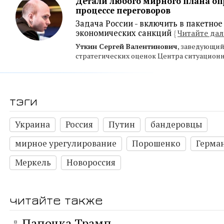
Детали любого мирного плана оп
процессе переговоров
Задача России - включить в пакетное
экономических санкций
{
Читайте дал
Уткин Сергей Валентинович
, заведующи
стратегических оценок Центра ситуацион
тэги
Украина
Россия
Путин
бандеровцы
мирное урегулирование
Порошенко
Герма
Меркель
Новороссия
читайте также
Папочка Трамп