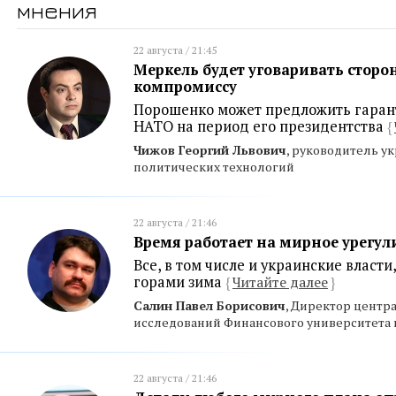
мнения
22 августа / 21:45
Меркель будет уговаривать сторо
компромиссу
Порошенко может предложить гарант
НАТО на период его президентства
{
Чижов Георгий Львович
, руководитель у
политических технологий
22 августа / 21:46
Время работает на мирное урегу
Все, в том числе и украинские власти
горами зима
{
Читайте далее
}
Салин Павел Борисович
, Директор центр
исследований Финансового университета 
22 августа / 21:46