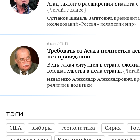
Асад заявит о расширении диалога с
{
Читайте далее
}
Султанов Шамиль Загитович
, президент 
исследований «Россия – исламский мир»
6 мая / 02:12
Требовать от Асада полностью л
не справедливо
Ведь такая ситуация в стране сложил
вмешательства в дела страны
{
Читай
Игнатенко Александр Александрович
, п
религии и политики
тэги
США
выборы
геополитика
Сирия
Гос
арабская весна
Ближний Восток
Башар Аса