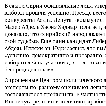
В самой Сирии официальные лица утве
выборы прошли успешно. Прежде всего
конкуренты Асада. Депутат-коммунист
Махер Абдель Хафиз Хаджар полагает, 
доказало, что «сирийский народ являе
свой судьбы». Еще один кандидат Либе
Абдель Илляхи ан-Нури заявил, что в
«успешно, демократично и прозрачно, 
избирателей на участки для голосован
беспрецедентным».
Опрошенные Центром политического а
эксперты по-разному оценивают легит
состоявшегося плебисцита. В частност
Института религии и политики, арабис