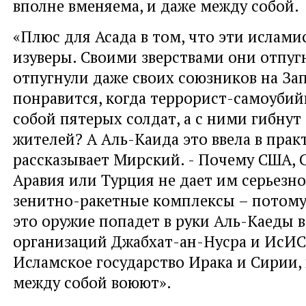
вполне вменяема, и даже между собой.
«Плюс для Асада в том, что эти исламис
изуверы. Своими зверствами они отпуг
отпугнули даже своих союзников на За
понравится, когда террорист-самоубий
собой пятерых солдат, а с ними гибну
жителей? А Аль-Каида это ввела в практ
рассказывает Мирский. - Почему США, 
Аравия или Турция не дает им серьезно
зенитно-ракетные комплексы – потому 
это оружие попадет в руки Аль-Каеды 
организаций Джабхат-ан-Нусра и ИсИС,
Исламское государство Ирака и Сирии,
между собой воюют».