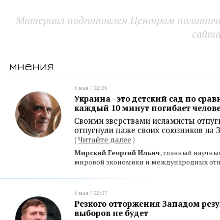
Материал подготовлен Центром политичес
сайт
мнения
6 мая / 02:06
Украина - это детский сад по срав
каждый 10 минут погибает челов
Своими зверствами исламисты отпуг
отпугнули даже своих союзников на 
{
Читайте далее
}
Мирский Георгий Ильич
, главный научны
мировой экономики и международных от
6 мая / 02:07
Резкого отторжения Западом резу
выборов не будет