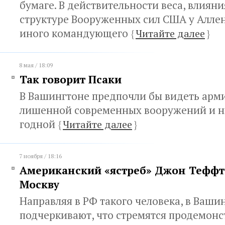
бумаге. В действительности веса, влиян
структуре Вооруженных сил США у Аллен
иного командующего
{
Читайте далее
}
8 мая / 18:09
Так говорит Псаки
В Вашингтоне предпочли бы видеть арми
лишенной современных вооружений и ни
годной
{
Читайте далее
}
7 ноября / 18:16
Американский «ястреб» Джон Теффт
Москву
Направляя в РФ такого человека, в Ваши
подчеркивают, что стремятся продемонс