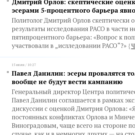
Дмитрий Орлов: скептические оцен
эсерами 5-процентного барьера явн
Политолог Дмитрий Орлов скептически 
результаты исследования РАСО в части 
пятипроцентного барьера: «Вопрос к пол
участвовали в „ислледовании РАСО“?»
{
Ч
15 июля / 10:27
Павел Данилин: эсеры провалятся то
вообще не будут вести кампанию
Генеральный директор Центра политиче
Павел Данилин соглашается в рамках эк
дискуссии с оценкой Дмитрия Орлова: «Я
постоянных конфликтах Орлова и Минче
Виноградовым, чаще всего на стороне по
случае, как и в немногих других — на ст