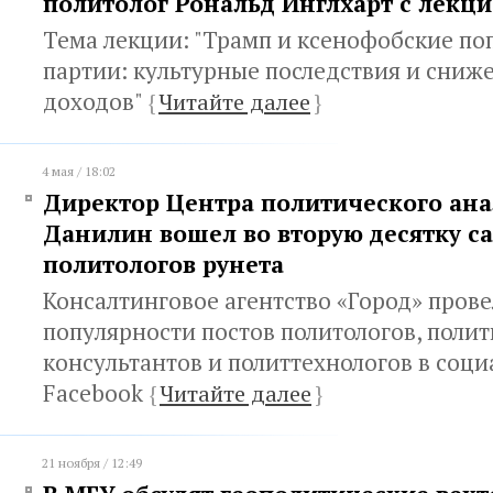
политолог Рональд Инглхарт с лекци
Тема лекции: "Трамп и ксенофобские по
партии: культурные последствия и сниж
доходов"
{
Читайте далее
}
4 мая / 18:02
Директор Центра политического ана
Данилин вошел во вторую десятку с
политологов рунета
Консалтинговое агентство «Город» пров
популярности постов политологов, поли
консультантов и политтехнологов в соци
Facebook
{
Читайте далее
}
21 ноября / 12:49