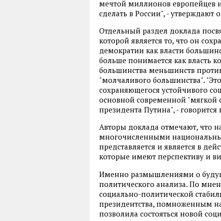
мечтой миллионов европейцев и 
сделать в России", - утверждают 
Отдельный раздел доклада пос
которой является то, что он сох
демократии как власти большинс
больше понимается как власть 
большинства меньшинств против
"молчаливого большинства". "Эт
сохраняющегося устойчивого со
основной современной "мягкой с
президента Путина", - говорится 
Авторы доклада отмечают, что н
многочисленными национальным
представляется и является в дей
которые имеют перспективу и ви
Именно размышлениями о будущ
политического анализа. По мнен
социально-политической стабил
президентства, помноженным на
позволила состояться новой со