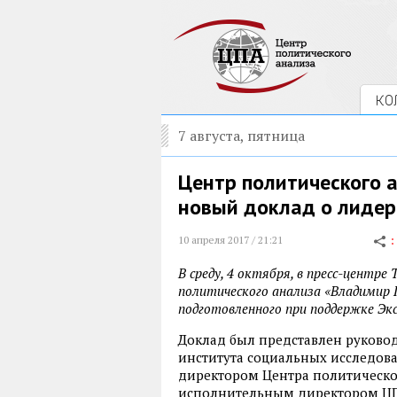
КО
7 августа, пятница
Центр политического 
новый доклад о лидер
10 апреля 2017 / 21:21
В среду, 4 октября, в пресс-центр
политического анализа «Владимир 
подготовленного при поддержке Эк
Доклад был представлен руковод
института социальных исследов
директором Центра политическо
исполнительным директором ЦП