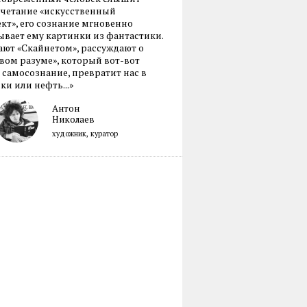
очетание «искусственный
кт», его сознание мгновенно
вает ему картинки из фантастики.
ают «Скайнетом», рассуждают о
ом разуме», который вот-вот
 самосознание, превратит нас в
ки или нефть...»
Антон
Николаев
художник, куратор