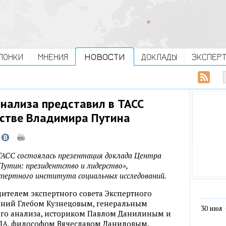
ЛОНКИ
МНЕНИЯ
НОВОСТИ
ДОКЛАДЫ
ЭКСПЕР
анализа представил в ТАСС
стве Владимира Путина
е ТАСС состоялась презентация доклада Центра
Путин: президентство и лидерство»,
спертного института социальных исследований.
ителем экспертного совета Экспертного
аний Глебом Кузнецовым, генеральным
30 июл
го анализа, историком Павлом Данилиным и
А, философом Вячеславом Даниловым.