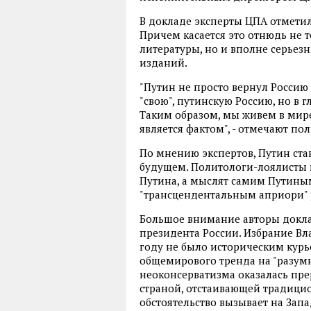
В докладе эксперты ЦПА отметил
Причем касается это отнюдь не 
литературы, но и вполне серьез
изданий.
"Путин не просто вернул Россию в
"свою", путинскую Россию, но в г
Таким образом, мы живем в мире
является фактом", - отмечают по
По мнению экспертов, Путин ста
будущем. Политологи-лоялисты
Путина, а мыслят самим Путиным
"трансцендентальным априори" 
Большое внимание авторы докл
президента России. Избрание В
году не было историческим кур
общемирового тренда на "разум
неоконсерватизма оказалась пре
страной, отстаивающей традицио
обстоятельство вызывает на За