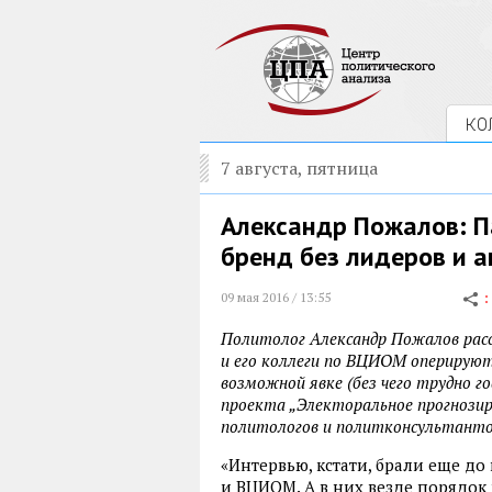
КО
7 августа, пятница
Александр Пожалов: П
бренд без лидеров и 
09 мая 2016 / 13:55
Политолог Александр Пожалов расс
и его коллеги по ВЦИОМ оперируют
возможной явке (без чего трудно г
проекта „Электоральное прогнози
политологов и политконсультанто
«Интервью, кстати, брали еще д
и ВЦИОМ. А в них везде порядок 