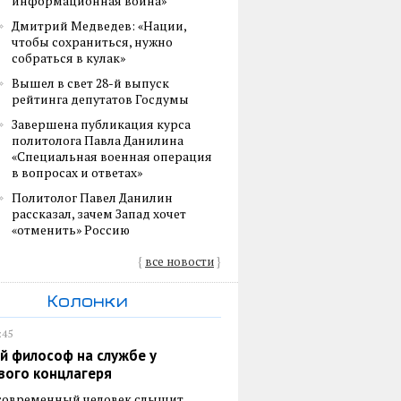
информационная война»
Дмитрий Медведев: «Нации,
чтобы сохраниться, нужно
собраться в кулак»
Вышел в свет 28-й выпуск
рейтинга депутатов Госдумы
Завершена публикация курса
политолога Павла Данилина
«Специальная военная операция
в вопросах и ответах»
Политолог Павел Данилин
рассказал, зачем Запад хочет
«отменить» Россию
{
все новости
}
Колонки
:45
й философ на службе у
вого концлагеря
 современный человек слышит