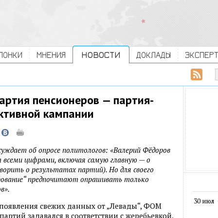
ЛОНКИ
МНЕНИЯ
НОВОСТИ
ДОКЛАДЫ
ЭКСПЕР
артия пенсионеров — партия-
активной кампании
уждает об опросе политологов: «Валерий Фёдоров
 всеми цифрами, включая самую главную — о
оворить о результатах партий). Но для своего
рование“ предпочитают опрашивать только
в».
30 июл
о появления свежих данных от „Левады“, ФОМ
партий задавался в соответствии с жеребьевкой,