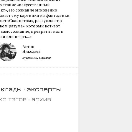
очетание «искусственный
кт», его сознание мгновенно
вает ему картинки из фантастики.
ают «Скайнетом», рассуждают о
ом разуме», который вот-вот
 самосознание, превратит нас в
ки или нефть...»
Антон
Николаев
художник, куратор
оклады
эксперты
ко тэгов
архив