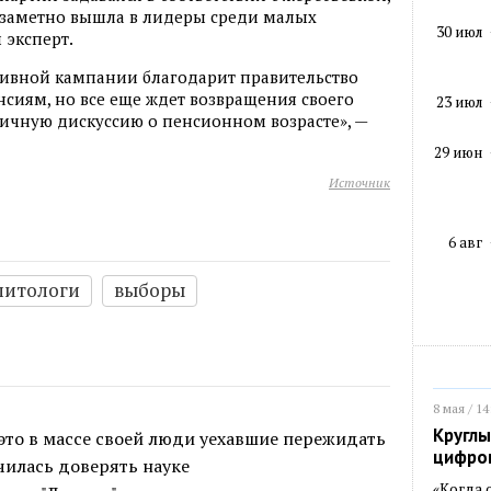
незаметно вышла в лидеры среди малых
30 июл
 эксперт.
тивной кампании благодарит правительство
сиям, но все еще ждет возвращения своего
23 июл
ичную дискуссию о пенсионном возрасте», —
29 июн
Источник
6 авг
литологи
выборы
8 мая / 14
Круглы
это в массе своей люди уехавшие пережидать
цифро
чилась доверять науке
«Когда