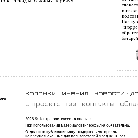
рос "Левады" о новых партиях
словос
интелле
подсовы
Нас пуг
«цифров
обретет
батарей
колонки
мнения
новости
д
о проекте
rss
контакты
обла
2026 © Центр политического анализа
При использовании материалов гиперссылка обязательна.
Отдельные публикации могут содержать материалы
не предназначенные для пользователей младше 16 лет.