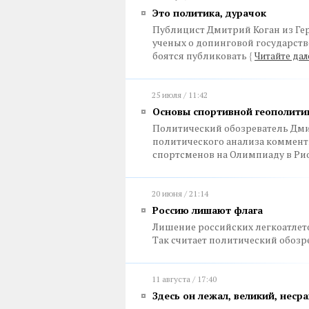
Это политика, дурачок
Публицист Дмитрий Коган из Ге
ученых о допинговой государст
боятся публиковать
{
Читайте дал
25 июля / 11:42
Основы спортивной геополити
Политический обозреватель Дми
политического анализа коммент
спортсменов на Олимпиаду в Ри
20 июня / 21:14
Россию лишают флага
Лишение российских легкоатлето
Так считает политический обоз
11 августа / 17:40
Здесь он лежал, великий, нес