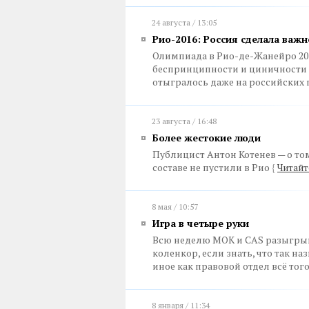
24 августа / 13:05
Рио-2016: Россия сделала важ
Олимпиада в Рио-де-Жанейро 20
беспринципности и циничности 
отыгралось даже на российски
23 августа / 16:48
Более жестокие люди
Публицист Антон Котенев — о т
составе не пустили в Рио
{
Читайт
8 мая / 10:57
Игра в четыре руки
Всю неделю МОК и CAS разыгрыв
коленкор, если знать, что так н
иное как правовой отдел всё то
8 января / 11:34