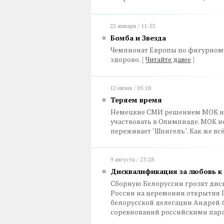
22 января / 11:53
Бомба и Звезда
Чемпионат Европы по фигурному
здорово.
{
Читайте далее
}
12 июня / 05:18
Теряем время
Немецкие СМИ решением МОК не
участвовать в Олимпиаде. МОК н
переживает "Шпигель". Как же всё
9 августа / 23:28
Дисквалификация за любовь к
Сборную Белоруссии грозят диск
России на церемонии открытия 
белорусской делегации Андрей 
соревнований российскими па