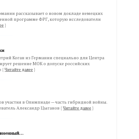
рмании рассказывает о новом докладе немецких
венной программе ФРГ, которую исследователи
ее
}
ки
трий Коган из Германии специально для Центра
ирует решение МОК о допуске российских
о
{
Читайте далее
}
в участия в Олимпиаде — часть гибридной войны.
реватель Александр Цыганов
{
Читайте далее
}
равненный…