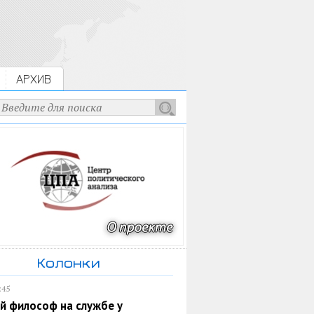
АРХИВ
Колонки
:45
й философ на службе у