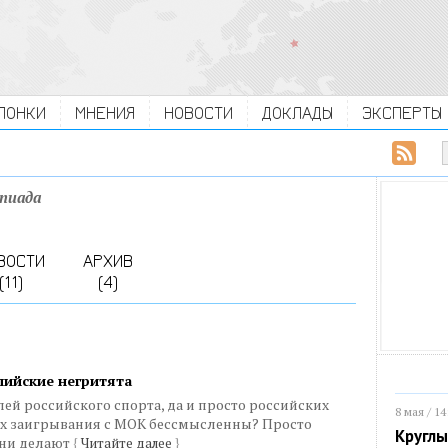
ЛОНКИ
МНЕНИЯ
НОВОСТИ
ДОКЛАДЫ
ЭКСПЕРТЫ
пиада
ВОСТИ
АРХИВ
(11)
(4)
пийские негритята
лей российского спорта, да и просто российских
8 мая / 14
их заигрывания с МОК бессмысленны? Просто
Круглы
они делают
{
Читайте далее
}