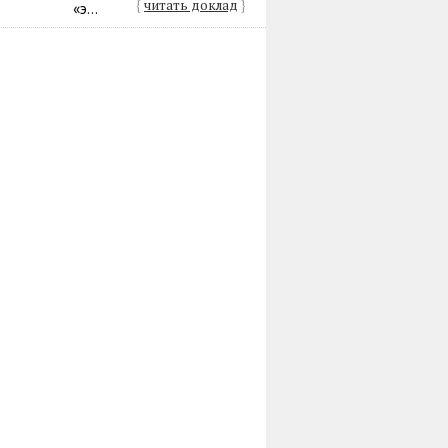
{
читать доклад
}
«э...