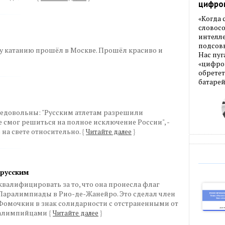
цифро
«Когда
словос
интелле
подсовы
 катанию прошёл в Москве. Прошёл красиво и
Нас пуг
«цифров
обретет
батарей
довольны: "Русским атлетам разрешили
е смог решиться на полное исключение России", -
 на свете относительно.
{
Читайте далее
}
 русским
валифицировать за то, что она пронесла флаг
Паралимпиады в Рио-де-Жанейро. Это сделал член
Фомочкин в знак солидарности с отстраненными от
ралимпийцами
{
Читайте далее
}