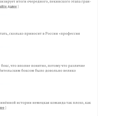
изирует итоги очередного, пекинского этапа гран-
айте далее
}
ать, сколько приносит в России «профессия
бокс, что вполне понятно, потому что различие
ительским боксом было довольно велико
инённой истории немецкая команда так плохо, как
лее
}