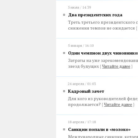
5 июля / 14:39
Два президентских года
Треть третьего президентского 
снижения темпов не ожидается
{
5 января / 16:10
Один чемпион двух чиновнико
Затраты на уже зарекомендовавши
звезд будущих
{
Читайте далее
}
24 апреля / 01:03
Кадровый зачет
Для кого из руководителей феде
продолжается?
{
Читайте далее
}
18 апреля / 17:18
Санкции попали в «молоко»
Международные санкции, которым