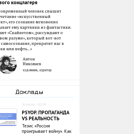
вого концлагеря
 современный человек слышит
очетание «искусственный
кт», его сознание мгновенно
вает ему картинки из фантастики.
ают «Скайнетом», рассуждают о
ом разуме», который вот-вот
 самосознание, превратит нас в
ки или нефть...»
Антон
Николаев
художник, куратор
Доклады
30 июля / 00:00
PSYOP. ПРОПАГАНДА
VS РЕАЛЬНОСТЬ
Тезис «Россия
проигрывает войну». Как