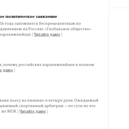
ное политическое заявление
16 года запомнится беспрецедентным по
давлением на Россию. «Глобальное общество»
х паралимпийцах
{
Читайте далее
}
ом, почему российских паралимпийцев в полном
е далее
}
али пьесу на пианино в четыре руки. Ожидаемый
азываемый спортивный арбитраж — по сути не что
го же МОК
{
Читайте далее
}