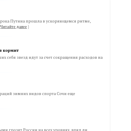
срока Путина прошла в ускоряющемся ритме,
Читайте далее
}
в кормит
х себя звезд идут за счет сокращения расходов на
раций зимних видов спорта Сочи еще
и грозят России на всех уровнях, вряд ли