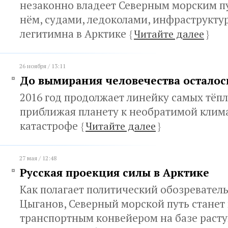
незаконно владеет Северным морским п
нём, судами, ледоколами, инфраструкту
легитимна в Арктике
{
Читайте далее
}
26 ноября / 13:11
До вымирания человечества осталос
2016 год продолжает линейку самых тёпл
приближая планету к необратимой клим
катастрофе
{
Читайте далее
}
27 мая / 12:48
Русская проекция силы в Арктике
Как полагает политический обозревател
Цыганов, Северный морской путь стане
транспортным конвейером на базе раст