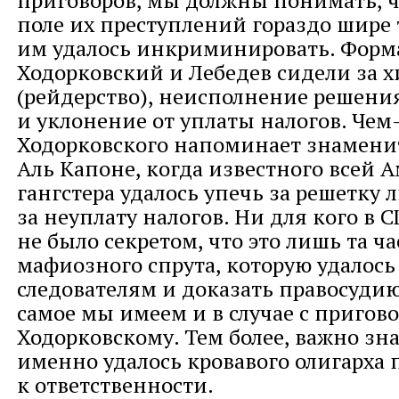
приговоров, мы должны понимать, ч
поле их преступлений гораздо шире т
им удалось инкриминировать. Форм
Ходорковский и Лебедев сидели за 
(рейдерство), неисполнение решения
и уклонение от уплаты налогов. Чем
Ходорковского напоминает знамени
Аль Капоне, когда известного всей 
гангстера удалось упечь за решетку 
за неуплату налогов. Ни для кого в 
не было секретом, что это лишь та ча
мафиозного спрута, которую удалос
следователям и доказать правосудию
самое мы имеем и в случае с пригов
Ходорковскому. Тем более, важно знат
именно удалось кровавого олигарха 
к ответственности.