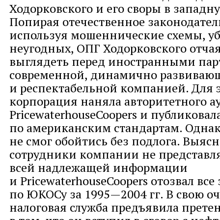
Ходорковского и его своры в западну
Попирая отечественное законодател
используя мошеннические схемы, у
неугодных, ОПГ Ходорковского отча
выглядеть перед иностранными па
современной, динамично развиваю
и респектабельной компанией. Для 
корпорация наняла авторитетного а
PricewaterhouseCoopers и публиковал
по американским стандартам. Однак
не смог обойтись без подлога. Выясн
сотрудники компании не представл
всей надлежащей информации
и PricewaterhouseCoopers отозвал вс
по ЮКОСу за 1995—2004 гг. В свою оч
налоговая служба предъявила прете