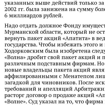
указанных выше действий только за
2002 гг. была занижена на сумму бол
6 миллиардов рублей.
Надо отдать должное Фонду имущес
Мурманской области, который не ос
вернуть пакет акций «Апатита» в ве
государства. Чтобы избежать этого и
Ходорковским была изобретена след
«Волна» дробит свой пакет акций и 
различным подставным фирмам. Но т
новые владельцы пакета акций явл
аффилированными с Менатепом лиц
загадкой для чиновников. После ис
требований и апелляций Арбитражн
расторг договор о продаже акций «А
«Волне». Суд указал на то, что фирм