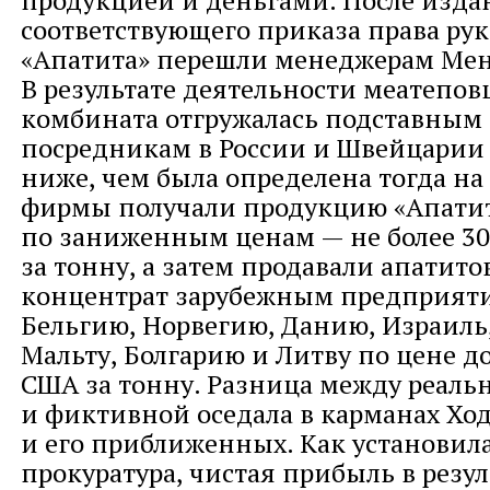
продукцией и деньгами. После изда
соответствующего приказа права рук
«Апатита» перешли менеджерам Мен
В результате деятельности меатепов
комбината отгружалась подставным
посредникам в России и Швейцарии 
ниже, чем была определена тогда на
фирмы получали продукцию «Апати
по заниженным ценам — не более 30
за тонну, а затем продавали апатит
концентрат зарубежным предприяти
Бельгию, Норвегию, Данию, Израиль,
Мальту, Болгарию и Литву по цене до
США за тонну. Разница между реаль
и фиктивной оседала в карманах Хо
и его приближенных. Как установил
прокуратура, чистая прибыль в резул