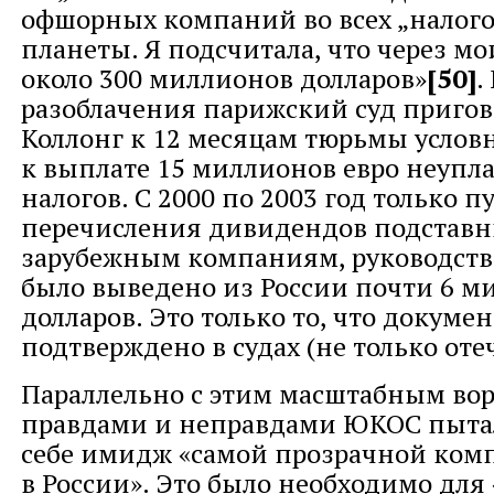
офшорных компаний во всех „налого
планеты. Я подсчитала, что через мо
около 300 миллионов долларов»
[50]
.
разоблачения парижский суд пригов
Коллонг к 12 месяцам тюрьмы условн
к выплате 15 миллионов евро неупл
налогов. С 2000 по 2003 год только п
перечисления дивидендов подста
зарубежным компаниям, руководст
было выведено из России почти 6 м
долларов. Это только то, что докуме
подтверждено в судах (не только оте
Параллельно с этим масштабным во
правдами и неправдами ЮКОС пытал
себе имидж «самой прозрачной ком
в России». Это было необходимо для