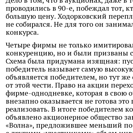
Дело в том, что в аукционах, даже в т
проводились в 90-е, побеждал тот, кт
большую цену. Ходорковский перепл
не собирался. Не для того он заним
конкурса.
Четыре фирмы не только имитирова
конкуренцию, но и были призваны с
Схема была придумана изящная: пу
победитель называет самую высокую
объявляется победителем, но тут же
от этой чести. Право на акции перех
фирме-однодневке, которая в свою о
внезапно оказывается не готова это 
реализовать. В итоге победителем к
объявлено акционерное общество за
«Волна», предложившее меньший по