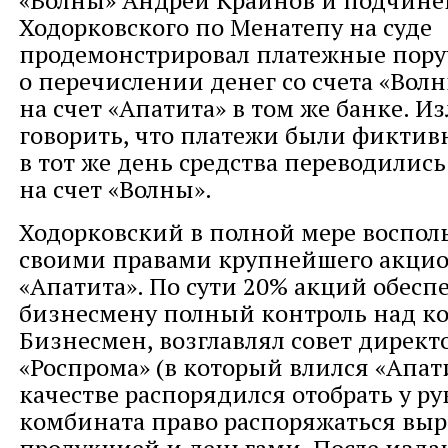
«Волны» Андрей Крайнов и подчин
Ходорковского по Менатепу на суде
продемонстрировал платежные пор
о перечислении денег со счета «Вол
на счет «Апатита» в том же банке. 
говорить, что платежи были фикти
в тот же день средства переводились
на счет «Волны».
Ходорковский в полной мере воспол
своими правами крупнейшего акци
«Апатита». По сути 20% акций обесп
бизнесмену полный контроль над к
Бизнесмен, возглавлял совет директ
«Роспрома» (в который влился «Апати
качестве распорядился отобрать у ру
комбината право распоряжаться вы