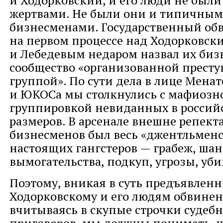
и Ходорковский, и его люди не был
жертвами. Не были они и типичны
бизнесменами. Государственный об
на первом процессе над Ходорковск
и Лебедевым недаром назвал их биз
сообщество «организованной прест
группой». По сути дела в лице Менат
и ЮКОСа мы столкнулись с мафиозн
группировкой невиданных в россий
размеров. В арсенале внешне репек
бизнесменов был весь «джентльмен
настоящих гангстеров — грабеж, шан
вымогательства, подкуп, угрозы, уби
Поэтому, вникая в суть предъявлен
Ходорковскому и его людям обвинен
вчитываясь в скупые строчки судеб