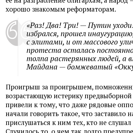
ее на разграбление олигархам, а народ
хорошо знакомым реформаторам.
«Раз! Два! Три! — Путин уходи
избрался, прошел инаугурацию
с элитами, и от массового ули
протеста осталась постоянн
толпа растерянных людей, а в
Майдана — бомжеватый «Окку
Проигрыш за проигрышем, помноженны
возрастающую истерику предвыборной
привели к тому, что даже рядовые оп
начали говорить такое, что заставило н
прислушаться к ним тех, кто не слушал
Случилось то, о чем так долго предупр