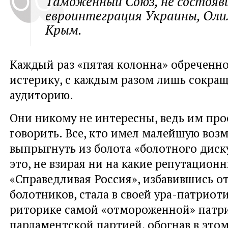
Таможенный Союз, не состояв
евроинтеграция Украины, Оли
Крым.
Каждый раз «пятая колонна» обреченно
истерику, с каждым разом лишь сокращ
аудиторию.
Они никому не интересны, ведь им про
говорить. Все, кто имел малейшую воз
выпрыгнуть из болота «болотного диску
это, не взирая ни на какие репутационн
«Справедливая Россия», избавившись от
болотников, стала в своей ура-патриот
риторике самой «отмороженной» патр
парламентской партией, обогнав в это