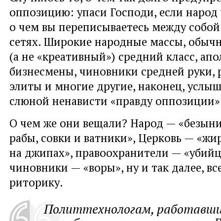
оппозицию: упаси Господи, если народ 
о чем вы переписываетесь между собой
сетях. Широкие народные массы, обыч
(а не «креативный») средний класс, ап
бизнесмены, чиновники средней руки,
элиты и многие другие, наконец, усл
слюной ненависти «правду оппозиции»
О чем же они вещали? Народ — «безын
рабы, совки и ватники», Церковь — «ж
на джипах», правоохранители — «убийц
чиновники — «воры», ну и так далее, вс
риторику.
Политтехнологам, работавш