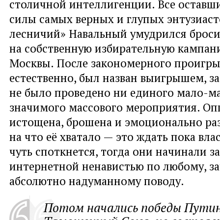
столичной интеллигенции. Все оставш
силы самых верных и глупых энтузиас
лесничий» Навальный умудрился броси
на собственную избирательную кампан
Москвы. После закономерного проигры
естественно, был назван выигрышем, за
не было проведено ни единого мало-м
значимого массового мероприятия. О
истощена, брошена и эмоционально раз
на что её хватало — это ждать пока влас
чуть споткнется, тогда они начинали з
интернетной ненавистью по любому, за
абсолютно надуманному поводу.
Потом начались победы Путин