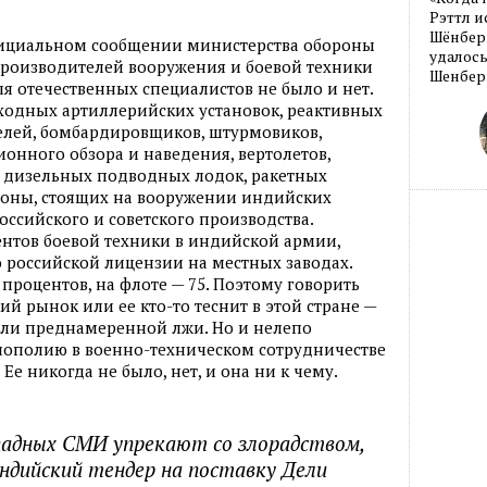
Рэттл и
Шёнберг
фициальном сообщении министерства обороны
удалось
производителей вооружения и боевой техники
Шенберг
 отечественных специалистов не было и нет.
оходных артиллерийских установок, реактивных
телей, бомбардировщиков, штурмовиков,
онного обзора и наведения, вертолетов,
и дизельных подводных лодок, ракетных
ороны, стоящих на вооружении индийских
оссийского и советского производства.
ентов боевой техники в индийской армии,
о российской лицензии на местных заводах.
 процентов, на флоте — 75. Поэтому говорить
ий рынок или ее кто-то теснит в этой стране —
ли преднамеренной лжи. Но и нелепо
нополию в военно-техническом сотрудничестве
е никогда не было, нет, и она ни к чему.
ападных СМИ упрекают со злорадством,
индийский тендер на поставку Дели