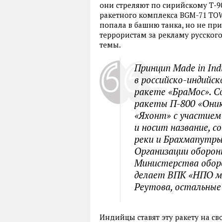
они стреляют по сирийскому Т-9
ракетного комплекса BGM-71 TOW
попала в башню танка, но не пр
террористам за рекламу русского
темы.
Принцип Made in Ind
в российско-индийс
ракете «БраМос». С
ракеты П-800 «Оник
«Яхонт» с участием
и носит название, с
реки и Брахмапутры
Организации оборон
Министерства обор
делает ВПК «НПО м
Реутова, остальны
Индийцы ставят эту ракету на св