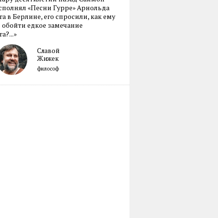
сполнял «Песни Гурре» Арнольда
а в Берлине, его спросили, как ему
 обойти едкое замечание
а?...»
Славой
Жижек
философ