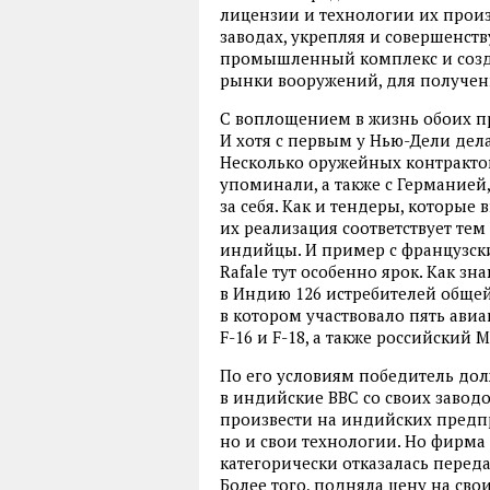
лицензии и технологии их произ
заводах, укрепляя и совершенст
промышленный комплекс и созд
рынки вооружений, для получени
С воплощением в жизнь обоих п
И хотя с первым у Нью-Дели дел
Несколько оружейных контракто
упоминали, а также с Германией
за себя. Как и тендеры, которые
их реализация соответствует тем
индийцы. И пример с французс
Rafale тут особенно ярок. Как зн
в Индию 126 истребителей общей
в котором участвовало пять ави
F-16 и F-18, а также российский
По его условиям победитель дол
в индийские ВВС со своих заводо
произвести на индийских предпр
но и свои технологии. Но фирма D
категорически отказалась перед
Более того, подняла цену на свои