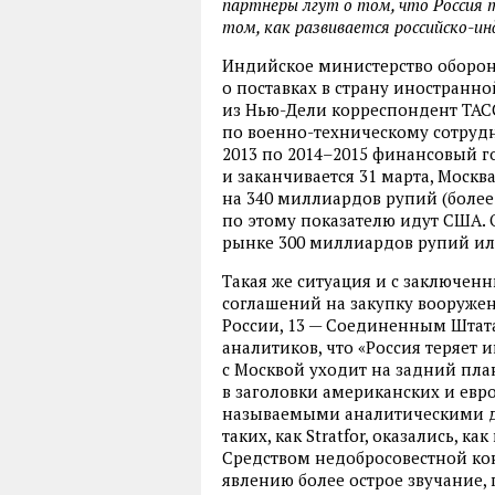
партнеры лгут о том, что Россия 
том, как развивается российско-ин
Индийское министерство оборо
о поставках в страну иностранно
из Нью-Дели корреспондент ТАСС
по военно-техническому сотрудн
2013 по 2014–2015 финансовый г
и заканчивается 31 марта, Моск
на 340 миллиардов рупий (более
по этому показателю идут США. 
рынке 300 миллиардов рупий ил
Такая же ситуация и с заключе
соглашений на закупку вооруже
России, 13 — Соединенным Штат
аналитиков, что «Россия теряет
с Москвой уходит на задний пла
в заголовки американских и ев
называемыми аналитическими д
таких, как Stratfor, оказались, 
Средством недобросовестной ко
явлению более острое звучани