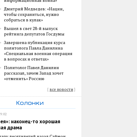
информационная война»
Дмитрий Медведев: «Нации,
чтобы сохраниться, нужно
собраться в кулак»
Вышел в свет 28-й выпуск
рейтинга депутатов Госдумы
Завершена публикация курса
политолога Павла Данилина
«Специальная военная операция
в вопросах и ответах»
Политолог Павел Данилин
рассказал, зачем Запад хочет
«отменить» Россию
{
все новости
}
Колонки
19:02
ея»: наконец-то хорошая
ная драма
пару десятилетий назад Саймон