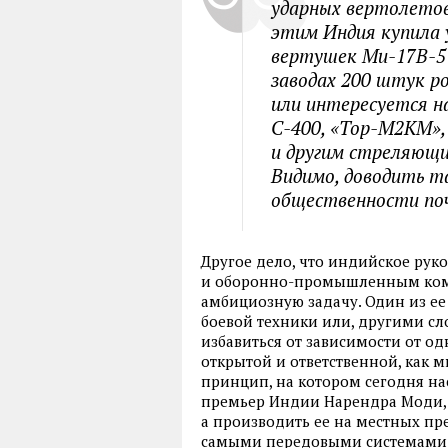
ударных вертолетов
этим Индия купила 
вертушек Ми-17В-5 
заводах 200 штук р
или интересуется 
С-400, «Тор-М2КМ»
и другим стреляющ
Видимо, доводить т
общественности поч
Другое дело, что индийское рук
и оборонно-промышленным комп
амбициозную задачу. Один из е
боевой техники или, другими сло
избавиться от зависимости от од
открытой и ответственной, как 
принцип, на котором сегодня на
премьер Индии Нарендра Моди, н
а производить ее на местных пр
самыми передовыми системами о