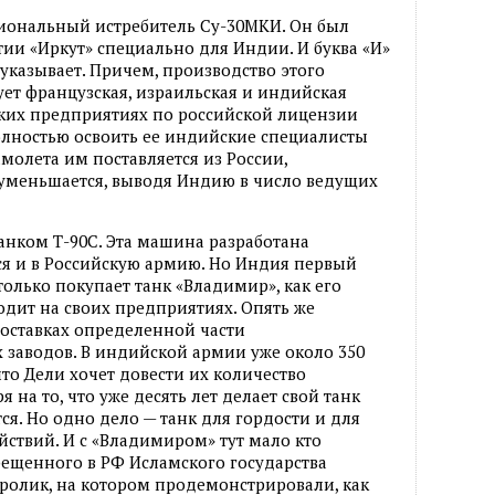
ональный истребитель Су-30МКИ. Он был
ии «Иркут» специально для Индии. И буква «И»
 указывает. Причем, производство этого
вует французская, израильская и индийская
ских предприятиях по российской лицензии
олностью освоить ее индийские специалисты
амолета им поставляется из России,
 уменьшается, выводя Индию в число ведущих
танком Т-90С. Эта машина разработана
ся и в Российскую армию. Но Индия первый
 только покупает танк «Владимир», как его
одит на своих предприятиях. Опять же
оставках определенной части
 заводов. В индийской армии уже около 350
что Дели хочет довести их количество
я на то, что уже десять лет делает свой танк
я. Но одно дело — танк для гордости и для
йствий. И с «Владимиром» тут мало кто
рещенного в РФ Исламского государства
ролик, на котором продемонстрировали, как