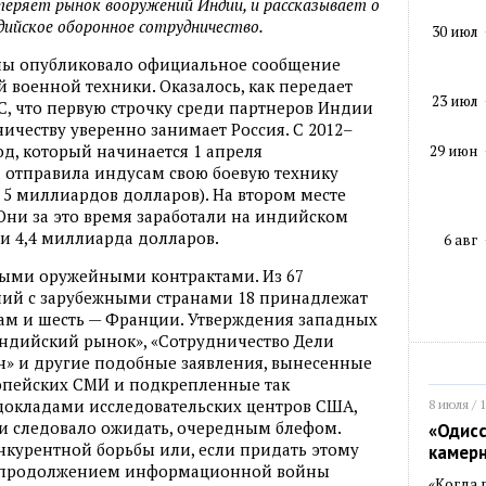
теряет рынок вооружений Индии, и рассказывает о
дийское оборонное сотрудничество.
30 июл
ны опубликовало официальное сообщение
й военной техники. Оказалось, как передает
23 июл
, что первую строчку среди партнеров Индии
ичеству уверенно занимает Россия. С 2012–
од, который начинается 1 апреля
29 июн
ва отправила индусам свою боевую технику
 5 миллиардов долларов). На втором месте
Они за это время заработали на индийском
и 4,4 миллиарда долларов.
6 авг
нными оружейными контрактами. Из 67
ний с зарубежными странами 18 принадлежат
ам и шесть — Франции. Утверждения западных
 индийский рынок», «Сотрудничество Дели
н» и другие подобные заявления, вынесенные
ропейских СМИ и подкрепленные так
окладами исследовательских центров США,
8 июля / 
как и следовало ожидать, очередным блефом.
«Одисс
нкурентной борьбы или, если придать этому
камер
е, продолжением информационной войны
«Когда 