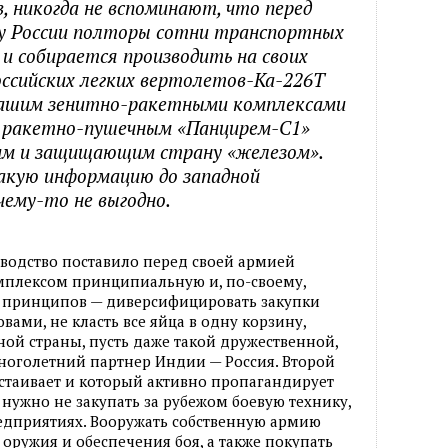
, никогда не вспоминают, что перед
у России полторы сотни транспортных
и собирается производить на своих
оссийских легких вертолетов-Ка-226Т
нашим зенитно-ракетными комплексами
, ракетно-пушечным «Панцирем-С1»
им и защищающим страну «железом».
акую информацию до западной
ему-то не выгодно.
оводство поставило перед своей армией
лексом принципиальную и, по-своему,
е принципов — диверсифицировать закупки
вами, не класть все яйца в одну корзину,
ной страны, пусть даже такой дружественной,
многолетний партнер Индии — Россия. Второй
стаивает и который активно пропагандирует
ужно не закупать за рубежом боевую технику,
едприятиях. Вооружать собственную армию
ружия и обеспечения боя, а также покупать