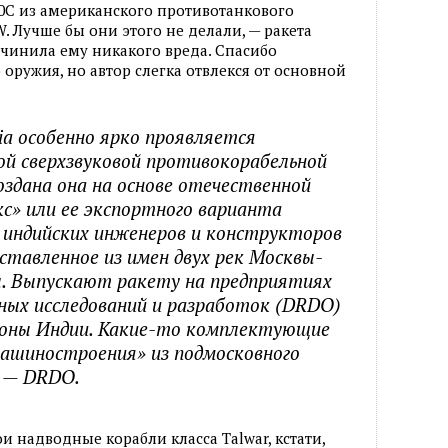
0С из американского противотанкового
. Лучше бы они этого не делали, — ракета
ичинила ему никакого вреда. Спасибо
 оружия, но автор слегка отвлекся от основной
ia особенно ярко проявляется
кой сверхзвуковой противокорабельной
оздана она на основе отечественной
с» или ее экспортного варианта
 индийских инженеров и конструкторов
оставленное из имен двух рек Москвы-
. Выпускают ракету на предприятиях
ных исследований и разработок (DRDO)
оны Индии. Какие-то комплектующие
ашиностроения» из подмосковного
е — DRDO.
ои надводные корабли класса Talwar, кстати,