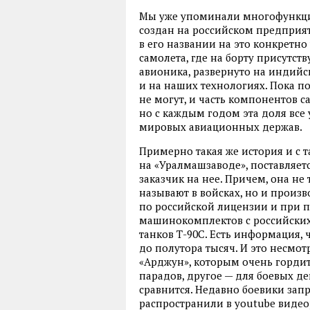
Мы уже упоминали многофункци
создан на российском предприят
в его названии на это конкретно
самолета, где на борту присутст
авионика, развернуто на индий
и на наших технологиях. Пока п
не могут, и часть компонентов с
но с каждым годом эта доля все
мировых авиационных держав.
Примерно такая же история и с 
на «Уралмашзаводе», поставляет
заказчик на нее. Причем, она не
называют в войсках, но и произв
по российской лицензии и при п
машинокомплектов с российских
танков Т-90С. Есть информация, 
до полутора тысяч. И это несмотр
«Арджун», которым очень гордитс
парадов, другое — для боевых де
сравнится. Недавно боевики зап
распространили в youtube видео