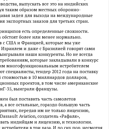
водства, выпускать все это на индийских
вуя таким образом местных оборонно-
авая задел для выхода на международные
я экспортных заказов для третьих стран.
ринципов есть определенные сложности.
а обстоят более или менее нормально.
в с США и Францией, которые мы уже
, Израилем и даже с Бразилией говорят сами
 выигрывали наши конкуренты. Но не всегда
 требованиям, которые закладывали в конкурс
ким многофункциональным истребителем
ают специалисты, тендер 2012 года на поставку
 стоимостью в 10 миллиардов долларов,
ационных проектов, в том числе американские
 МиГ-35, выиграли французы.
жен был поставить часть самолетов
в, а все остальные, гораздо большую часть
иятиях, передав им не только лицензию,
assault Aviation, создатель «Рафаля»,
авать индийцам и лицензию, и технологии.
 истребители в три раза. И до сих пор, несмотря