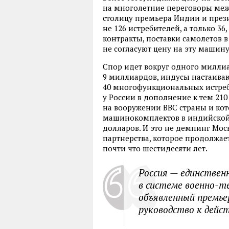
на многолетние переговоры межд
столицу премьера Индии и прези
не 126 истребителей, а только 3
контракты, поставки самолетов 
не согласуют цену на эту машину
Спор идет вокруг одного милли
9 миллиардов, индусы настаивают
40 многофункциональных истреб
у России в дополнение к тем 21
на вооружении ВВС страны и кот
машинокомплектов в индийской 
долларов. И это не демпинг Мос
партнерства, которое продолжа
почти что шестидесяти лет.
Россия — единственн
в системе военно-т
объявленный премьер
руководство к дейс