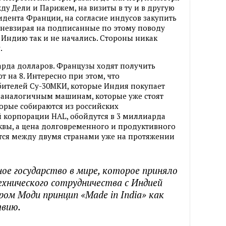
у Дели и Парижем, на визиты в ту и в другую
дента Франции, на согласие индусов закупить
6, невзирая на подписанные по этому поводу
в Индию так и не начались. Стороны никак
.
арда долларов. Французы ходят получить
 на 8. Интересно при этом, что
ителей Су-30МКИ, которые Индия покупает
0 аналогичным машинам, которые уже стоят
орые собираются из российских
корпорации HAL, обойдутся в 3 миллиарда
квы, а цена долговременного и продуктивного
ется между двумя странами уже на протяжении
ое государство в мире, которое приняло
ехнического сотрудничества с Индией
ом Моди принцип «Made in India» как
твию.