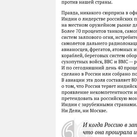
против нашей страны.
Правда, никакого сюрприза в о
Индии о лидерстве российских 
на местном оружейном рынке для
Более 70 процентов танков, сам
систем залпового огня, истреби
самолетов дальнего радиолокаци
авианосцев, фрегатов, атомных 
кораблей, береговых систем об
сухопутных войск, ВВС и ВМС — р
И по сегодняшний день 40 проц
сделано в России или собрано п
В авиации эта доля составляет 80
о том, что Россия теряет индийск
проявление некомпетентности и
претендовать на российскую мо
Индии с зарубежными странами. Е
Ни Дели, ни Москве.
И когда Россию в з
что она проиграла 