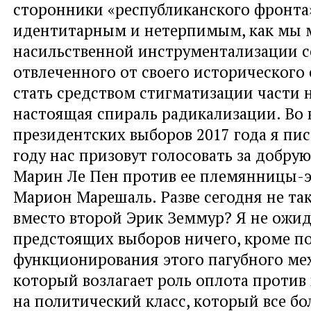
сторонники «республиканского фронта»
идентитарным и нетерпимым, как мы 
насильственной инструментализации с
отвлеченного от своего исторического
стать средством стигматизации части 
настоящая спираль радикализации. Во 
президентских выборов 2017 года я писа
году нас призовут голосовать за добру
Марин Ле Пен против ее племянницы-
Марион Марешаль. Разве сегодня не так
вместо второй Эрик Земмур? Я не ожи
предстоящих выборов ничего, кроме п
функционирования этого пагубного ме
который возлагает роль оплота против
на политический класс, который все б