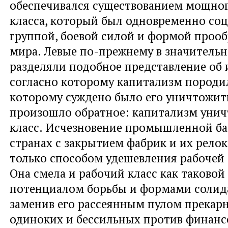
обеспечивался существованием мощног
класса, который был одновременно со
группой, боевой силой и формой прооб
мира. Левые по-прежнему в значительн
разделяли подобное представление об 
согласно которому капитализм породил
которому суждено было его уничтожит
произошло обратное: капитализм уни
класс. Исчезновение промышленной ба
странах с закрытием фабрик и их рело
только способом удешевления рабочей 
Она смела и рабочий класс как таковой 
потенциалом борьбы и формами солид
заменив его рассеянным пулом прекар
одиноких и бессильных против финанс