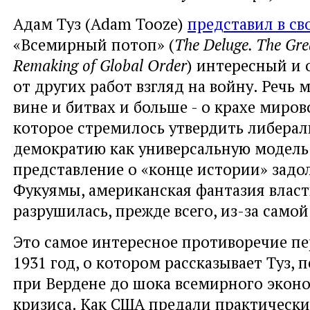
Адам Туз (Adam Tooze)
представил в св
«Всемирный потоп» (
The Deluge. The Gr
Remaking of Global Order
) интересный и
от других работ взгляд на войну. Речь 
вине и битвах и больше - о крахе миров
которое стремилось утвердить либера
демократию как универсальную модель 
представление о «конце истории» задо
Фукуямы, американская фантазия власт
разрушилась, прежде всего, из-за само
Это самое интересное противоречие пе
1931 год, о котором рассказывает Туз, 
при Вердене до шока всемирного экон
кризиса. Как США предали практически