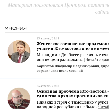
Материал подготовлен Центром политичес
сайт
мнения
23 апреля / 23:15
Женевское соглашение продемонст
участия Юго-востока оно не имее
Мы видим в Донбассе различные оча
они не централизованы
{
Читайте дал
Корнилов Владимир Владимирович
, дир
евразийских исследований
23 апреля / 23:18
Основная проблема Юго-востока –
единства в рядах противников ки
Никаких встреч с Тимошенко у руко
народной республики не было
{
Читай