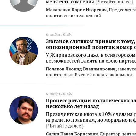
меня есть сомнения
{
Читайте далее
}
Макаренко Борис Игоревич
, Председате
политических технологий
6 ноября / 01:54
Зюганов слишком привык к тому, 
оппозиционный политик номер о
У Жириновского даже в сенаторском 
возможностей влиять на свою парти
Поляков Леонид Владимирович
, заведу
политологии Высшей школы экономики
6 ноября / 01:56
Процесс ротации политических эл
несколько лет назад
Президентская квота в 10% сделана 
играли по правилам, но морально и 
{
Читайте далее
}
Салин Павел Борисович
, Директор центр