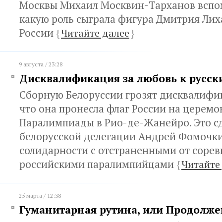
Москвы Михаил Москвин-Тарханов вспом
какую роль сыграла фигура Дмитрия Лих
России
{
Читайте далее
}
9 августа / 23:28
Дисквалификация за любовь к русск
Сборную Белоруссии грозят дисквалифиц
что она пронесла флаг России на церем
Паралимпиады в Рио-де-Жанейро. Это с
белорусской делегации Андрей Фомочки
солидарности с отстраненными от соре
российскими паралимпийцами
{
Читайте
25 марта / 12:38
Гуманитарная рутина, или Продолж