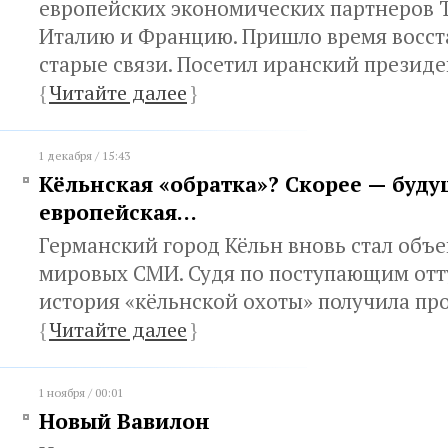
европейских экономических партнеров 
Италию и Францию. Пришло время восст
старые связи. Посетил иранский президе
{
Читайте далее
}
1 декабря / 15:43
Кёльнская «обратка»? Скорее — буду
европейская…
Германский город Кёльн вновь стал объ
мировых СМИ. Судя по поступающим отт
история «кёльнской охоты» получила п
{
Читайте далее
}
1 ноября / 00:01
Новый Вавилон