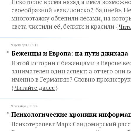
Некоторое время назад я имел возможно
своеобразной «вавилонской башней». Н
многоэтажку облепили лесами, на которы
света чистили её, белили и красили
{
Чит
9 декабря / 13:11
Беженцы и Европа: на пути джихада
В этой истории с беженцами в Европе ве
занимателен один аспект: а отчего они в
именно в Германию? Словно проинстру
{
Читайте далее
}
9 октября / 11:24
Психологические хроники информа
Психотерапевт Марк Сандомирский расс