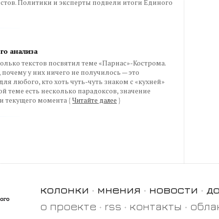
стов. Политики и эксперты подвели итоги Единого
го анализа
колько текстов посвятил теме «Парнас»-Кострома.
, почему у них ничего не получилось — это
ля любого, кто хоть чуть-чуть знаком с «кухней»
ой теме есть несколько парадоксов, значение
ки текущего момента
{
Читайте далее
}
колонки
мнения
новости
д
о проекте
rss
контакты
обла