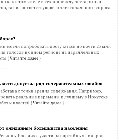
о как в том числе и технолог жду роста рынка —
тов, так и соответствующего электорального спроса
}
ыборах?
ии могли попробовать достучаться до почти 25 млн
ния голосов в одном регионе на параллельных
веты
{
Читайте далее
}
бласти допустил ряд содержательных ошибок
аботана с точки зрения содержания. Например,
ровать реальные перемены к лучшему в Иркутске
работы властей
{
Читайте далее
}
ют ожиданиям большинства населения
Регионы России» с участием партийных лидеров,