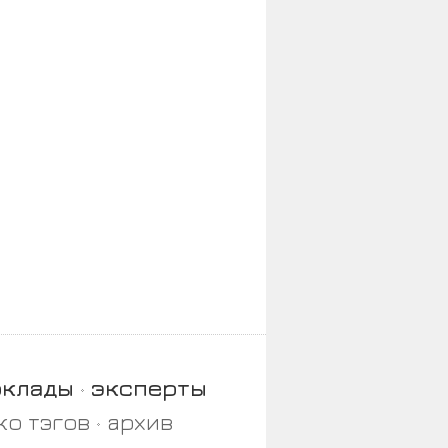
оклады
эксперты
ко тэгов
архив