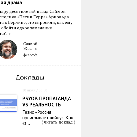
ная драма
пару десятилетий назад Саймон
сполнял «Песни Гурре» Арнольда
а в Берлине, его спросили, как ему
 обойти едкое замечание
а?...»
Славой
Жижек
философ
Доклады
30 июля / 00:00
PSYOP. ПРОПАГАНДА
VS РЕАЛЬНОСТЬ
Тезис «Россия
проигрывает войну». Как
{
читать доклад
}
«э...