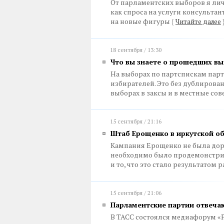
От парламентских выборов я личн
как спроса на услуги консультан
на новые фигуры
{
Читайте далее
18 сентября / 13:30
Что вы знаете о прошедших в
На выборах по партспискам парт
избирателей. Это без дублирова
выборах в заксы и в местные со
15 сентября / 21:16
Штаб Ерощенко в иркутской о
Кампания Ерощенко не была дор
необходимо было продемонстри
и то, что это стало результатом 
15 сентября / 21:06
Парламентские партии отвеча
В ТАСС состоялся медиафорум «