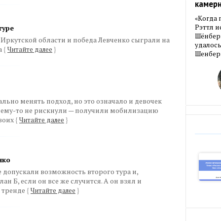
камер
«Когда 
Рэттл и
туре
Шёнберг
 Иркутской области и победа Левченко сыграли на
удалось
а
{
Читайте далее
}
Шенберг
льно менять подход, но это означало и девочек
очему-то не рискнули — получили мобилизацию
воих
{
Читайте далее
}
нко
 допускали возможность второго тура и,
ан Б, если он все же случится. А он взял и
м тренде
{
Читайте далее
}