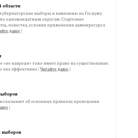
й области
 губернаторские выборы и кампанию на Госдуму.
о по одномандатным округам. Стартовые
ты, повестка, условия применения админресурса
айте далее
}
и
е «не навреди» тоже имеет право на существование.
ко она эффективна
{
Читайте далее
}
 выборов
ссказывает об основных правилах проведения
алее
}
х выборов