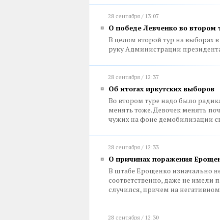
28 сентября / 13:07
О победе Левченко во втором 
В целом второй тур на выборах в
руку Администрации президент
28 сентября / 12:37
Об итогах иркутских выборов
Во втором туре надо было радика
менять тоже. Девочек менять п
чужих на фоне демобилизации с
28 сентября / 12:33
О причинах поражения Ероще
В штабе Ерощенко изначально не
соответственно, даже не имели пл
случился, причем на негативно
28 сентября / 12:30