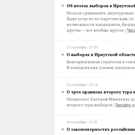
Об итогах выборов в Иркутско
Нельзя сравнивать двухтуровые
Даже если не по партспискам, т
возможности кандидатов, бюдже
другие — все вообще другое
{
Чит
25 сентября / 15:35
О выборах в Иркутской област
Консервативная стратегия в стил
В понедельник узнаем, насколь
22 сентября / 15:14
О трех правилах второго тура
Политолог Евгений Минченко ра
второго тура выборов
{
Читайте д
18 сентября / 13:32
О закономерностях российски