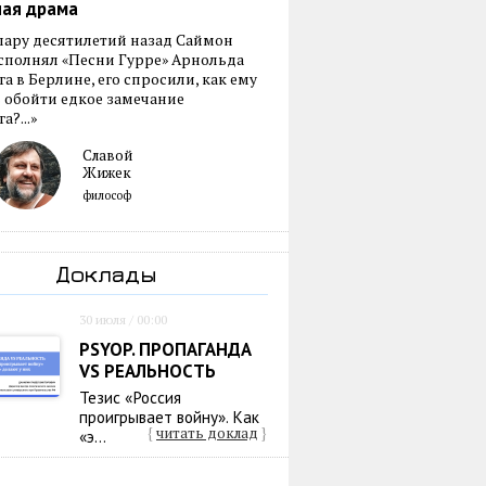
ная драма
пару десятилетий назад Саймон
сполнял «Песни Гурре» Арнольда
а в Берлине, его спросили, как ему
 обойти едкое замечание
а?...»
Славой
Жижек
философ
Доклады
30 июля / 00:00
PSYOP. ПРОПАГАНДА
VS РЕАЛЬНОСТЬ
Тезис «Россия
проигрывает войну». Как
{
читать доклад
}
«э...