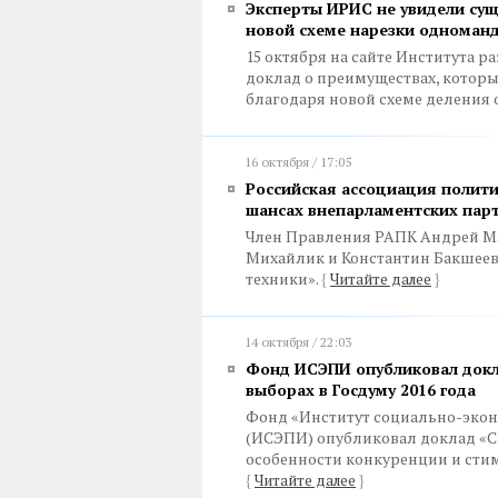
Эксперты ИРИС не увидели сущ
новой схеме нарезки одноман
15 октября на сайте Института 
доклад о преимуществах, которы
благодаря новой схеме деления 
16 октября / 17:05
Российская ассоциация полити
шансах внепарламентских парт
Член Правления РАПК Андрей Ма
Михайлик и Константин Бакшеев
техники».
{
Читайте далее
}
14 октября / 22:03
Фонд ИСЭПИ опубликовал докла
выборах в Госдуму 2016 года
Фонд «Институт социально-экон
(ИСЭПИ) опубликовал доклад «См
особенности конкуренции и сти
{
Читайте далее
}