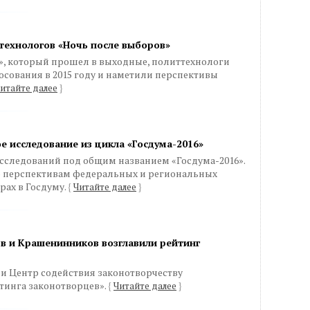
технологов «Ночь после выборов»
», который прошел в выходные, политтехнологи
осования в 2015 году и наметили перспективы
итайте далее
}
 исследование из цикла «Госдума-2016»
следований под общим названием «Госдума-2016».
о перспективам федеральных и региональных
ах в Госдуму.
{
Читайте далее
}
в и Крашенинников возглавили рейтинг
 и Центр содействия законотворчеству
тинга законотворцев».
{
Читайте далее
}