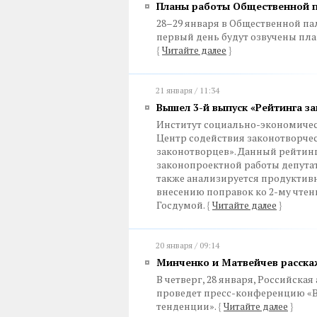
Планы работы Общественной па
28–29 января в Общественной па
первый день будут озвучены пла
{
Читайте далее
}
21 января / 11:34
Вышел 3-й выпуск «Рейтинга з
Институт социально-экономичес
Центр содействия законотворчес
законотворцев». Данный рейтинг
законопроектной работы депутат
также анализируется продуктивн
внесению поправок ко 2-му чтен
Госдумой.
{
Читайте далее
}
20 января / 09:14
Минченко и Матвейчев расска
В четверг, 28 января, Российска
проведет пресс-конференцию «Вы
тенденции».
{
Читайте далее
}