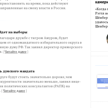
камер
приостановить на время, пока действуют
аправленные на смену власти в России.
«Когда 
Рэттл и
Шёнберг
удалось
Шенберг
ойдет на выборы
лагодаря дружбе с тигром Амуром, будет
ем от одномандатного избирательного округа в
енную думу РФ. Так заявил директор приморского
в.
{
Читайте далее
}
ь думского мандата
уге будут стоить значительно дороже, чем
онкурентности значительно меньше, заявил вице-
ии политических консультантов (РАПК) на
.
{
Читайте далее
}