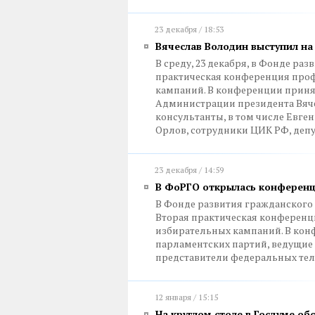
23 декабря / 18:53
Вячеслав Володин выступил н
В среду, 23 декабря, в Фонде ра
практическая конференция про
кампаний. В конференции приня
Администрации президента Вяче
консультанты, в том числе Евг
Орлов, сотрудники ЦИК РФ, деп
23 декабря / 14:59
В ФоРГО открылась конференц
В Фонде развития гражданского о
Вторая практическая конферен
избирательных кампаний. В кон
парламентских партий, ведущие 
представители федеральных тел
12 января / 15:15
На круглом столе в Госдуме об