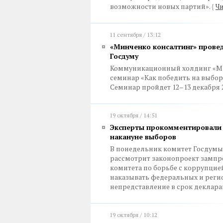
возможности новых партий».
{
Чи
11 сентября / 13:12
«Минченко консалтинг» прове
Госдуму
Коммуникационный холдинг «Ми
семинар «Как победить на выбора
Семинар пройдет 12–13 декабря 2
19 октября / 14:51
Эксперты прокомментировали 
накануне выборов
В понедельник комитет Госдумы
рассмотрит законопроект зампре
комитета по борьбе с коррупци
наказывать федеральных и реги
непредставление в срок деклара
19 октября / 10:12