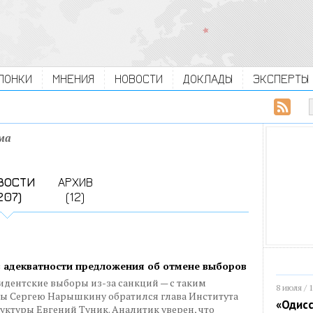
ЛОНКИ
МНЕНИЯ
НОВОСТИ
ДОКЛАДЫ
ЭКСПЕРТЫ
ма
ВОСТИ
АРХИВ
207)
(12)
в адекватности предложения об отмене выборов
дентские выборы из-за санкций — с таким
8 июля / 
ы Сергею Нарышкину обратился глава Института
«Одисс
ктуры Евгений Туник. Аналитик уверен, что