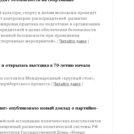
й культуре, спорту и делам молодежи проведёт
ут контролеров-распорядителей: развитие
 мировая практика по подготовке и организации
орядителей в целях обеспечения безопасности
твенной безопасности при проведении
спортивных мероприятий».
{
Читайте далее
}
 и открылась выставка к 70-летию начала
ме состоялся Международный «круглый стол»,
юрнбергского процесса.
{
Читайте далее
}
нг» опубликовало новый доклад о партийно-
оссийской ассоциации политических консультантов
священный развитию политической системы РФ
депутатов Государственной Думы «Новые