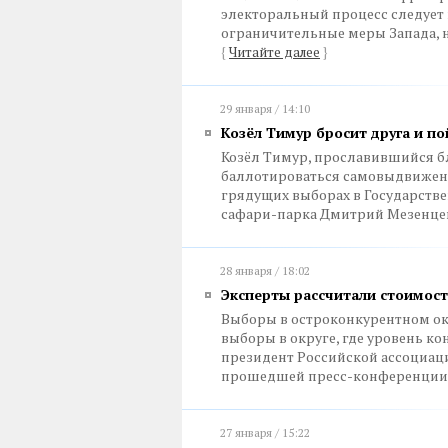
электоральный процесс следует 
ограничительные меры Запада, н
{
Читайте далее
}
29 января / 14:10
Козёл Тимур бросит друга и п
Козёл Тимур, прославившийся б
баллотироваться самовыдвиженц
грядущих выборах в Государств
сафари-парка Дмитрий Мезенце
28 января / 18:02
Экcперты рассчитали стоимост
Выборы в остроконкурентном окр
выборы в округе, где уровень к
президент Российской ассоциац
прошедшей пресс-конференции
27 января / 15:22