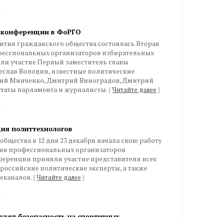
а конференции в ФоРГО
звития гражданского общества состоялась Вторая
фессиональных организаторов избирательных
ли участие Первый заместитель главы
слав Володин, известные политические
ений Минченко, Дмитрий Виноградов, Дмитрий
утаты парламента и журналисты.
{
Читайте далее
}
ия политтехнологов
бщества в 12 дня 23 декабря начала свою работу
ция профессиональных организаторов
ференции приняли участие представители всех
российские политические эксперты, а также
еканалов.
{
Читайте далее
}
судят безопасность на спортивных