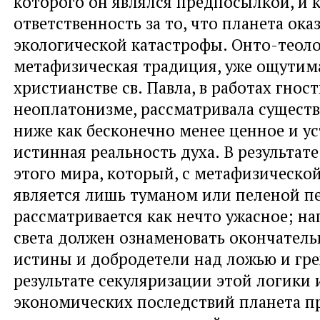
которого он являлся предпосылкой, и 
ответственность за то, что планета ока
экологической катастрофы. Онто-теол
метафизическая традиция, уже ощутим
христианстве св. Павла, в работах гност
неоплатонизме, рассматривала существ
ниже как бесконечно менее ценное и у
истинная реальность духа. В результат
этого мира, который, с метафизической
является лишь туманом или пеленой пе
рассматривается как нечто ужасное; на
света должен ознаменовать окончатель
истины и добродетели над ложью и гр
результате секуляризации этой логики 
экономических последствий планета пр