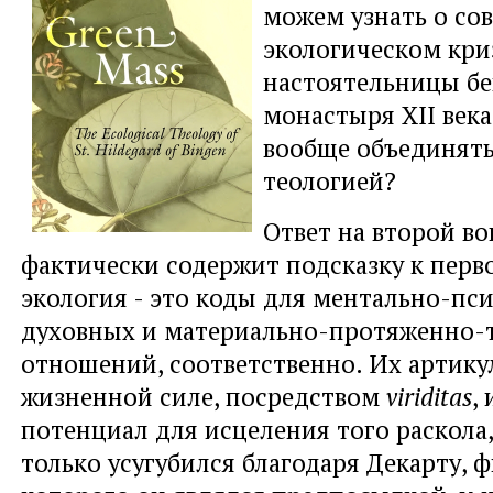
можем узнать о со
экологическом криз
настоятельницы б
монастыря XII века
вообще объединять
теологией?
Ответ на второй в
фактически содержит подсказку к перв
экология - это коды для ментально-пс
духовных и материально-протяженно-
отношений, соответственно. Их артику
жизненной силе, посредством
viriditas
,
потенциал для исцеления того раскола
только усугубился благодаря Декарту,