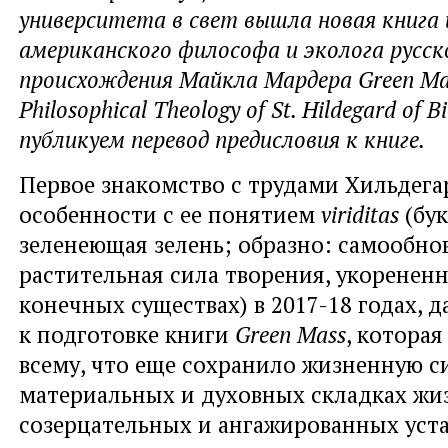
университета в свет вышла новая книга
американского философа и эколога русск
происхождения Майкла Мардера Green Ma
Philosophical Theology of St. Hildegard of B
публикуем перевод предисловия к книге.
Первое знакомство с трудами Хильдегар
особенности с ее понятием
viriditas
(бук
зеленеющая зелень; образно: самообн
растительная сила творения, укорененн
конечных существах) в 2017-18 годах, 
к подготовке книги
Green
Mass
, котора
всему, что еще сохранило жизненную с
материальных и духовных складках жи
созерцательных и ангажированных уста