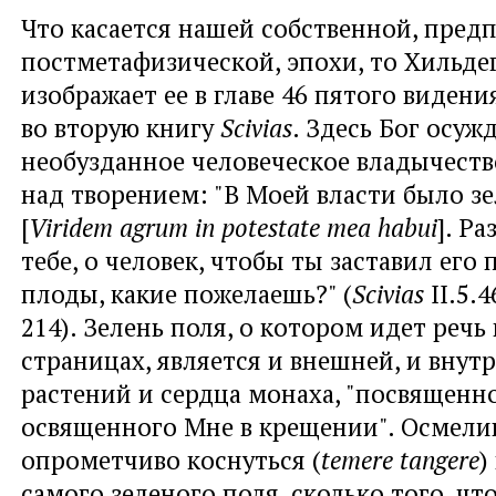
Что касается нашей собственной, пред
постметафизической, эпохи, то Хильде
изображает ее в главе 46 пятого видени
во вторую книгу
Scivias
. Здесь Бог осуж
необузданное человеческое владычеств
над творением: "В Моей власти было з
[
Viridem agrum in potestate mea habui
]. Ра
тебе, о человек, чтобы ты заставил его
плоды, какие пожелаешь?" (
Scivias
II.5.4
214). Зелень поля, о котором идет речь 
страницах, является и внешней, и внут
растений и сердца монаха, "посвященн
освященного Мне в крещении". Осмел
опрометчиво коснуться (
temere tangere
)
самого зеленого поля, сколько того, что