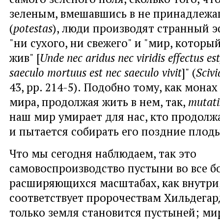
зеленым, вмешавшись в не принадлежа
(
potestas
), люди производят странный э
"ни сухого, ни свежего" и "мир, которы
жив" [
Unde nec aridus nec viridis effectus es
saeculo mortuus est nec saeculo vivit
]" (
Scivi
43, pp. 214-5). Подобно тому, как мона
мира, продолжая жить в нем, так,
mutati
наш мир умирает для нас, кто продолжа
и пытается собирать его поздние плод
Что мы сегодня наблюдаем, так это
самовоспроизводство пустыни во все б
расширяющихся масштабах, как внутри, 
соответствует пророчествам Хильдегар
только земля становится пустыней; ми