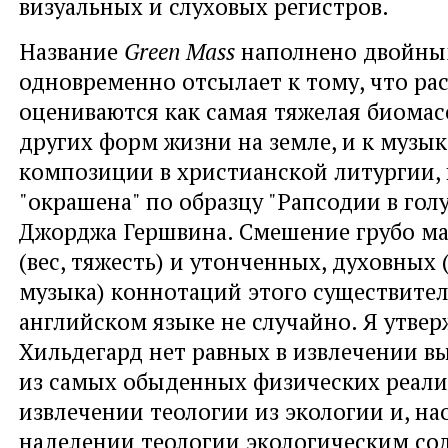
визуальных и слуховых регистров.
Название
Green
Mass
наполнено двойны
одновременно отсылает к тому, что ра
оцениваются как самая тяжелая биомасс
других форм жизни на земле, и к музы
композиции в христианской литургии,
"окрашена" по образцу "Рапсодии в гол
Джорджа Гершвина. Смешение грубо м
(вес, тяжесть) и утонченных, духовных
музыка) коннотаций этого существител
английском языке не случайно. Я утвер
Хильдегард нет равных в извлечении в
из самых обыденных физических реалий
извлечении теологии из экологии и, нао
наделении теологии экологическим со