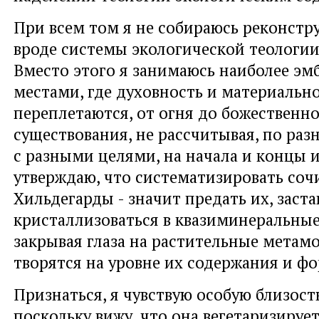
При всем том я не собираюсь реконстр
вроде системы экологической теологии
Вместо этого я занимаюсь наиболее э
местами, где духовность и материальн
переплетаются, от огня до божественн
существования, не рассчитывая, по ра
с разными целями, на начала и концы 
утверждаю, что систематизировать со
Хильдегарды - значит предать их, заста
кристаллизоваться в квазиминеральные
закрывая глаза на растительные метам
творятся на уровне их содержания и ф
Признаться, я чувствую особую близост
поскольку вижу, что она вегетаризируе