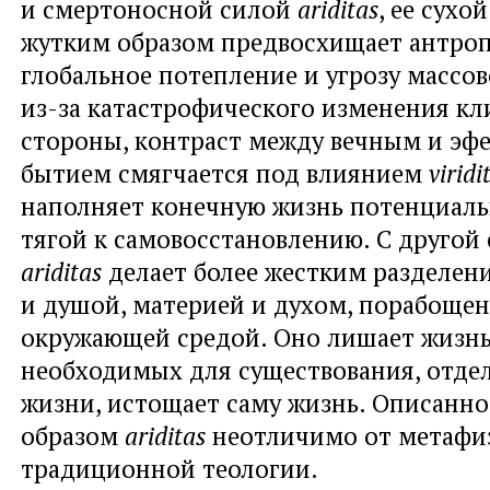
и смертоносной силой
ariditas
, ее сухо
жутким образом предвосхищает антро
глобальное потепление и угрозу массо
из-за катастрофического изменения кл
стороны, контраст между вечным и э
бытием смягчается под влиянием
viridi
наполняет конечную жизнь потенциаль
тягой к самовосстановлению. С другой
ariditas
делает более жестким разделен
и душой, материей и духом, порабоще
окружающей средой. Оно лишает жизнь
необходимых для существования, отдел
жизни, истощает саму жизнь. Описанно
образом
ariditas
неотличимо от метафи
традиционной теологии.