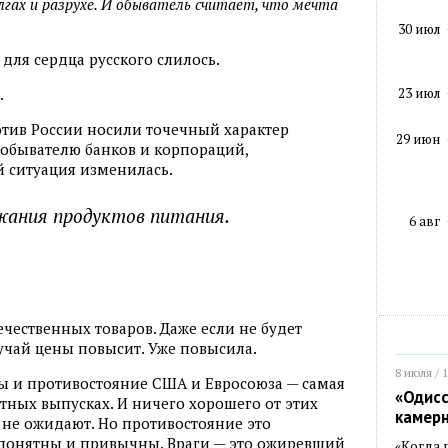
олгах и разрухе. И обыватель считает, что мечта
30 июл
 для сердца русского слилось.
23 июл
.
отив России носили точечный характер
29 июн
 обывателю банков и корпораций,
й ситуация изменилась.
жания продуктов питания.
6 авг
течественных товаров. Даже если не будет
лучай цены повысит. Уже повысила.
8 июля / 
ы и противостояние США и Евросоюза — самая
«Одисс
тных выпусках. И ничего хорошего от этих
камер
не ожидают. Но противостояние это
и понятны и привычны. Враги — это ожиревший
«Когда 