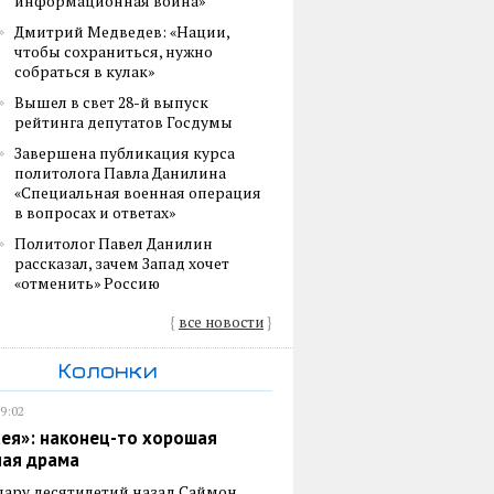
информационная война»
Дмитрий Медведев: «Нации,
чтобы сохраниться, нужно
собраться в кулак»
Вышел в свет 28-й выпуск
рейтинга депутатов Госдумы
Завершена публикация курса
политолога Павла Данилина
«Специальная военная операция
в вопросах и ответах»
Политолог Павел Данилин
рассказал, зачем Запад хочет
«отменить» Россию
{
все новости
}
Колонки
19:02
ея»: наконец-то хорошая
ная драма
пару десятилетий назад Саймон