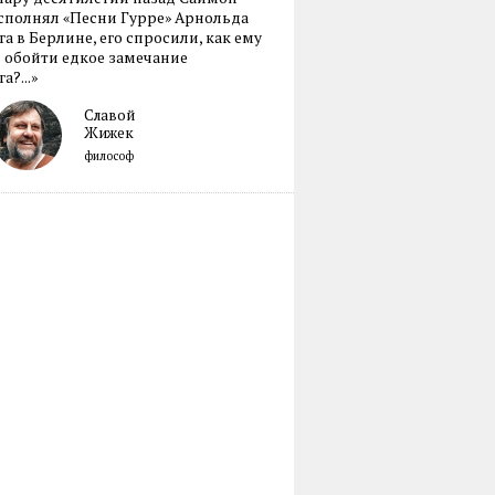
сполнял «Песни Гурре» Арнольда
а в Берлине, его спросили, как ему
 обойти едкое замечание
а?...»
Славой
Жижек
философ