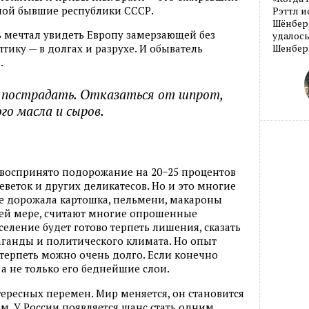
пой бывшие республики СССР.
Рэттл и
Шёнберг
 мечтал увидеть Европу замерзающей без
удалось
лтику — в долгах и разрухе. И обыватель
Шенберг
.
 пострадать. Отказаться от шпрот,
го масла и сыров.
 воспринято подорожание на 20−25 процентов
еветок и других деликатесов. Но и это многие
не дорожала картошка, пельмени, макароны
йней мере, считают многие опрошенные
селение будет готово терпеть лишения, сказать
аганды и политического климата. Но опыт
 терпеть можно очень долго. Если конечно
 а не только его беднейшие слои.
ересных перемен. Мир меняется, он становится
. У России появляется шанс стать одним