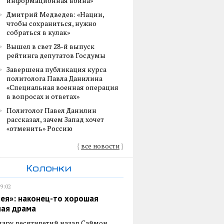
информационная война»
Дмитрий Медведев: «Нации,
чтобы сохраниться, нужно
собраться в кулак»
Вышел в свет 28-й выпуск
рейтинга депутатов Госдумы
Завершена публикация курса
политолога Павла Данилина
«Специальная военная операция
в вопросах и ответах»
Политолог Павел Данилин
рассказал, зачем Запад хочет
«отменить» Россию
{
все новости
}
Колонки
19:02
ея»: наконец-то хорошая
ная драма
пару десятилетий назад Саймон