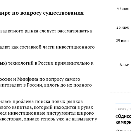
30 июл
ире по вопросу существования
23 июл
валютного рынка следует рассматривать в
29 июн
валют как составной части инвестиционного
вых) технологий в России применительно к
6 авг
России и Минфина по вопросу самого
иптовалют в России, вплоть до их полного
рилась проблема поиска новых рынков
ого капитала, который находится в руках
8 июля / 
еся инвестиционные инструменты широко
«Одисс
весторам, однако теперь уже не вызывают у
камер
«Когда 