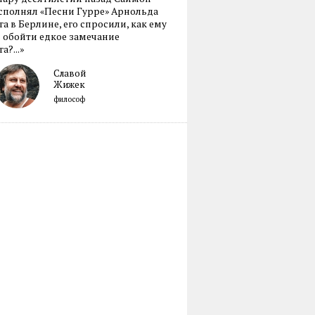
сполнял «Песни Гурре» Арнольда
а в Берлине, его спросили, как ему
 обойти едкое замечание
а?...»
Славой
Жижек
философ