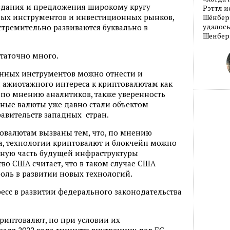
оздания и предложения широкому кругу
Рэттл и
ых инструментов и инвестиционных рынков,
Шёнберг
стремительно развиваются буквально в
удалось
Шенберг
таточно много.
онных инструментов можно отнести и
 ажиотажного интереса к криптовалютам как
 по мнению аналитиков, также уверенность
нные валюты уже давно стали объектом
авительств западных стран.
овалютам вызваны тем, что, по мнению
а, технологии криптовалют и блокчейн можно
вную часть будущей инфраструктуры
во США считает, что в таком случае США
оль в развитии новых технологий.
сс в развитии федерального законодательства
риптовалют, но при условии их
враля 2022 года министр внутренних дел ЕС