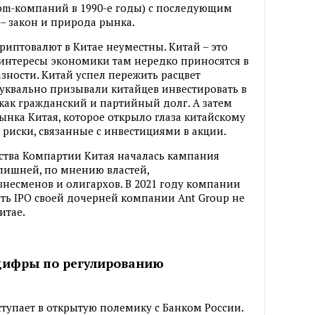
com-компаний в 1990-е годы) с последующим
 – закон и природа рынка.
риптовалют в Китае неуместны. Китай – это
 интересы экономики там нередко приносятся в
зности. Китай успел пережить расцвет
буквально призывали китайцев инвестировать в
 как гражданский и партийный долг. А затем
нка Китая, которое открыло глаза китайскому
 риски, связанные с инвестициями в акции.
ства Компартии Китая началась кампания
лишней, по мнению властей,
знесменов и олигархов. В 2021 году компании
ть IPO своей дочерней компании Ant Group не
итае.
ифры по регулированию
тупает в открытую полемику с Банком России.