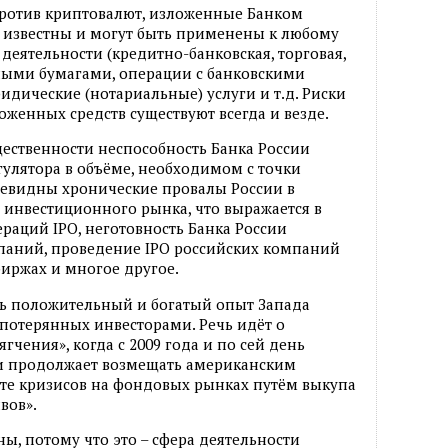
ротив криптовалют, изложенные Банком
о известны и могут быть применены к любому
еятельности (кредитно-банковская, торговая,
нными бумагами, операции с банковскими
идические (нотариальные) услуги и т.д. Риски
оженных средств существуют всегда и везде.
ественности неспособность Банка России
улятора в объёме, необходимом с точки
чевидны хронические провалы России в
 инвестиционного рынка, что выражается в
ераций IPO, неготовность Банка России
паний, проведение IPO российских компаний
иржах и многое другое.
ть положительный и богатый опыт Запада
 потерянных инвесторами. Речь идёт о
чения», когда с 2009 года и по сей день
и продолжает возмещать американским
ате кризисов на фондовых рынках путём выкупа
вов».
, потому что это – сфера деятельности