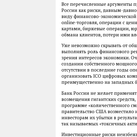
Все перечисленные аргументы п
России как риски, давным-давн
виду финансово-экономической д
online-торговля, операции с це
картами, биржевые операции, юр
обмана клиентов, потери ими вл
Уже невозможно скрывать от общ
выполнять роль финансового рег
зрения интересов экономики. О
создании собственного мощного
отсутствии в последние годы оп
организовать ICO цифровых ком
преимущественно на западных б
Банк России не желает применя
возмещения гигантских средств,
программе «количественного смяг
правительство США возместило 
инвесторам их убытки в результ
так называемых «токсичных акти
Инвестиционные риски неизбежны