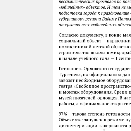
пессимистических прогнозов по пов
«юбилейных» объектов. И тем не ме
подготовка города к празднованию
губернатору региона Вадиму Пото
открытия всех «юбилейных» объек
Согласно документу, в конце ма
социальный объект — параклини
поликлиникой детской областн
строительство школы в микрорай
в начале учебного года — 1 сентя
Готовность Орловского государст
Тургенева, по официальным данн
завозят необходимое оборудован
театра «Свободное пространство»
и монтаж оборудования. Среди д
музей писателей-орловцев. В на
работы, а официальное открытие
97% — такова степень готовност
Объект уже запущен в режиме пу
диспетчеризации, завершаются 