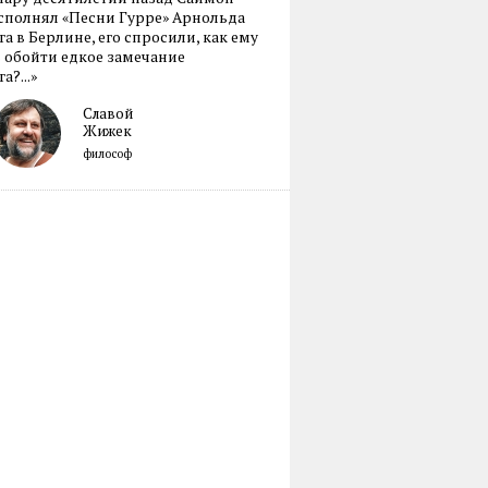
сполнял «Песни Гурре» Арнольда
а в Берлине, его спросили, как ему
 обойти едкое замечание
а?...»
Славой
Жижек
философ