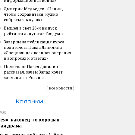
информационная война»
Дмитрий Медведев: «Нации,
чтобы сохраниться, нужно
собраться в кулак»
Вышел в свет 28-й выпуск
рейтинга депутатов Госдумы
Завершена публикация курса
политолога Павла Данилина
«Специальная военная операция
в вопросах и ответах»
Политолог Павел Данилин
рассказал, зачем Запад хочет
«отменить» Россию
{
все новости
}
Колонки
19:02
ея»: наконец-то хорошая
ная драма
пару десятилетий назад Саймон