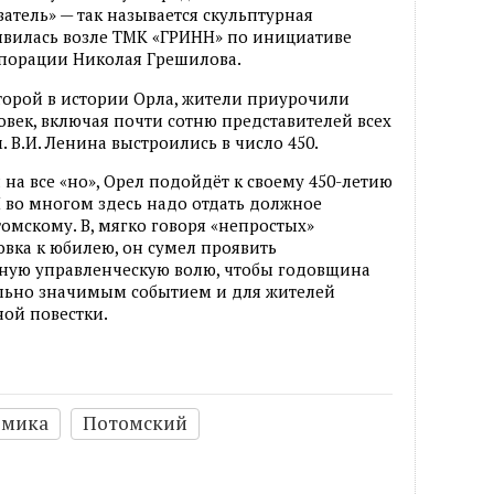
атель» — так называется скульптурная
явилась возле ТМК «ГРИНН» по инициативе
порации Николая Грешилова.
торой в истории Орла, жители приурочили
ловек, включая почти сотню представителей всех
. В.И. Ленина выстроились в число 450.
я на все «но», Орел подойдёт к своему 450-летию
во многом здесь надо отдать должное
омскому. В, мягко говоря «непростых»
овка к юбилею, он сумел проявить
зную управленческую волю, чтобы годовщина
ельно значимым событием и для жителей
ной повестки.
омика
Потомский