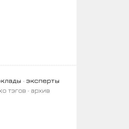
оклады
эксперты
ко тэгов
архив