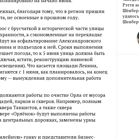
запланировано на начало июня.
Рэттл и
Шёнберг
ежных, благодаря тому, что в регион пришли
удалось
та, не освоенные в прошлом году.
Шенберг
ос с брусчаткой в исторической части улицы
сохранности, а сэкономленные на перекладке
йдут на асфальтирование Александровского
Ленина и подъездов к ней. Сроки выполнения
ешает погода, то к 5 июня улица должна быть
лючая, кстати, реконструкцию ливневой
свещения). Что касается площади Ленина,
игаются с 1 июня, как планировалось, на конец
ому — вынужденная дополнительная работа
олжаются работы по очистке Орла от мусора
ощадей, парков и скверов. Например, полным
квера Танкистов, а также сквера
квере «Орлёнок» будут выполнены работы
на центральных дорожках, заменены урны
илейную» гонку и представители бизнес-