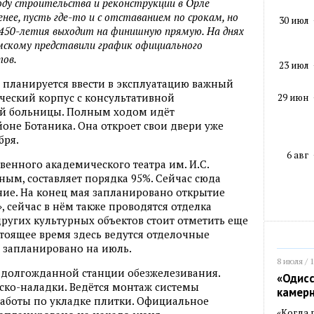
оду строительства и реконструкции в Орле
нее, пусть где-то и с отставанием по срокам, но
30 июл
 450-летия выходит на финишную прямую. На днях
мскому представили график официального
тов.
23 июл
я планируется ввести в эксплуатацию важный
ческий корпус с консультативной
29 июн
ой больницы. Полным ходом идёт
оне Ботаника. Она откроет свои двери уже
бря.
6 авг
венного академического театра им. И.С.
ым, составляет порядка 95%. Сейчас сюда
ие. На конец мая запланировано открытие
, сейчас в нём также проводятся отделка
ругих культурных объектов стоит отметить еще
стоящее время здесь ведутся отделочные
 запланировано на июль.
8 июля / 
и долгожданной станции обезжелезивания.
«Одисс
ско-наладки. Ведётся монтаж системы
камер
работы по укладке плитки. Официальное
«Когда 