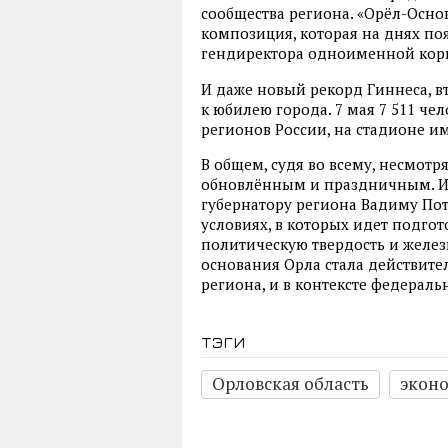
сообщества региона. «Орёл-Основ
композиция, которая на днях по
гендиректора одноименной кор
И даже новый рекорд Гиннеса, в
к юбилею города. 7 мая 7 511 че
регионов России, на стадионе им
В общем, судя во всему, несмотр
обновлённым и праздничным. И 
губернатору региона Вадиму Пот
условиях, в которых идет подгот
политическую твердость и желе
основания Орла стала действит
региона, и в контексте федераль
тэги
Орловская область
экон