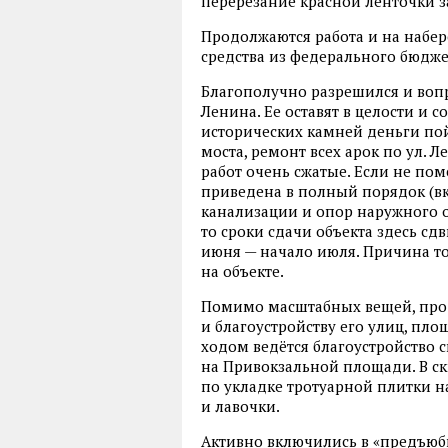
перерезание красной ленточки 
Продолжаются работа и на набер
средства из федерального бюдже
Благополучно разрешился и вопр
Ленина. Ее оставят в целости и 
исторических камней деньги по
моста, ремонт всех арок по ул. 
работ очень сжатые. Если не пом
приведена в полный порядок (вк
канализации и опор наружного о
то сроки сдачи объекта здесь сдв
июня — начало июля. Причина т
на объекте.
Помимо масштабных вещей, прод
и благоустройству его улиц, пл
ходом ведётся благоустройство с
на Привокзальной площади. В с
по укладке тротуарной плитки 
и лавочки.
Активно включились в «предъюб