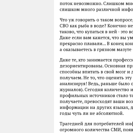
поток невозможно. Слишком мно
слишком много различной инф
Что уж говорить о таком вопрос
СВО как рыба в воде? Конечно не
таково, что купаться в ней - это в
Даже если вам кажется, что вы ум
прекрасно плавали... В конец кон
а оказываетесь в грязном мазуте
Даже те, кто занимается профес
дезориентированы. Основная при
способны впитать в свой мозг и
получаем. Не то, что оценить эт
анализируя! Ведь, раньше было 
журналов). Сегодня количество 
профильных источников стало та
получаете, превосходят ваши воз
информации на других языках, д
годы чуть ли не абсолютной.
Трагедией для потребителей инф
огромного количества СМИ, появ