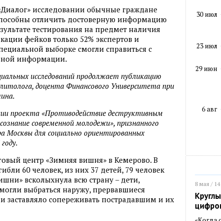
 «Диалог» исследовании обычные граждане
30 июл
то способны отличить достоверную информацию
езультате тестирования на предмет наличия
кации фейков только 52% экспертов и
23 июл
пециальной выборке смогли справиться с
льной информации.
29 июн
циальных исследований продолжает публикацию
олитолога, доцента Финансового Университета при
ина.
6 авг
ации проекта «Противодействие деструктивным
ознание современной молодежи», признанного
а Москвы для социально ориентированных
году.
рговый центр «Зимняя вишня» в Кемерово. В
ибли 60 человек, из них 37 детей, 79 человек
ишни» всколыхнула всю страну – дети,
8 мая / 14
смогли выбраться наружу, прервавшиеся
Круглы
 и заставляло сопереживать пострадавшим и их
цифро
«Когда