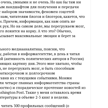
 очень, умными и не очень. Но как бы там ни
мым ландшафтом для получения и передачи
с набором значимости, феномен соцсетей
нам, читателям блогов и блогеров, кажется, что
 Причем, информации, как нам опять же
х рук. Но на самом деле, мы перегружаем мозг,
его ложится на корку. А что это? Обычно,
вызывает максимальные эмоции и берет за
ьного медиааналитика, поясню, что
, работая в информагентстве, в день я читал
 (активность политических авторов в России)
ающих картину дня. Этого мне хватало, чтобы
 не перегружать мозг, и быть способным
краткосрочном и долгосрочном
авив их с текущими событиями. Моими
и четыре главных информагентства страны
вости») и спорадическое прочтение новостей из
Washington Post. Также у меня оставалось время
тературы в объеме 2-3 книг в неделю.
н читать 300 профильных сообщений (о