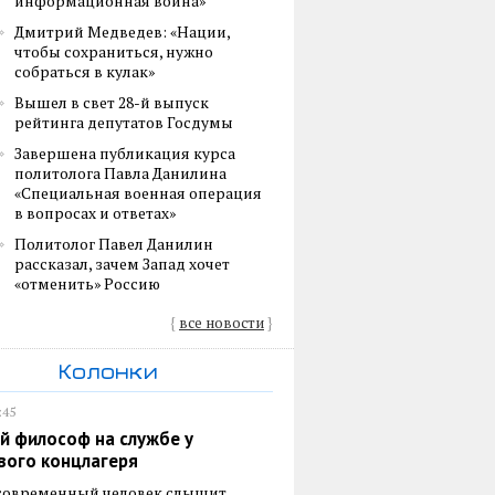
информационная война»
Дмитрий Медведев: «Нации,
чтобы сохраниться, нужно
собраться в кулак»
Вышел в свет 28-й выпуск
рейтинга депутатов Госдумы
Завершена публикация курса
политолога Павла Данилина
«Специальная военная операция
в вопросах и ответах»
Политолог Павел Данилин
рассказал, зачем Запад хочет
«отменить» Россию
{
все новости
}
Колонки
:45
й философ на службе у
вого концлагеря
 современный человек слышит