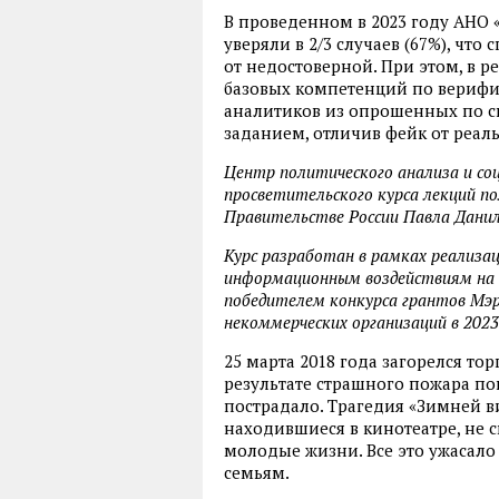
В проведенном в 2023 году АНО
уверяли в 2/3 случаев (67%), ч
от недостоверной. При этом, в р
базовых компетенций по верифи
аналитиков из опрошенных по с
заданием, отличив фейк от реа
Центр политического анализа и со
просветительского курса лекций п
Правительстве России Павла Данил
Курс разработан в рамках реализ
информационным воздействиям на с
победителем конкурса грантов Мэр
некоммерческих организаций в 2023 
25 марта 2018 года загорелся то
результате страшного пожара пог
пострадало. Трагедия «Зимней в
находившиеся в кинотеатре, не 
молодые жизни. Все это ужасало
семьям.