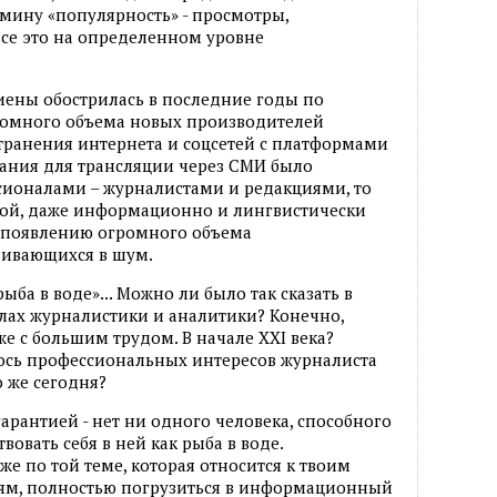
мину «популярность» - просмотры,
все это на определенном уровне
ены обострилась в последние годы по
ромного объема новых производителей
транения интернета и соцсетей с платформами
жания для трансляции через СМИ было
сионалами – журналистами и редакциями, то
юбой, даже информационно и лингвистически
 появлению огромного объема
ивающихся в шум.
ыба в воде»... Можно ли было так сказать в
лах журналистики и аналитики? Конечно,
же с большим трудом. В начале ХХI века?
алось профессиональных интересов журналиста
о же сегодня?
гарантией - нет ни одного человека, способного
вовать себя в ней как рыба в воде.
 по той теме, которая относится к твоим
м, полностью погрузиться в информационный