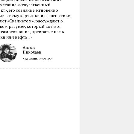
очетание «искусственный
кт», его сознание мгновенно
вает ему картинки из фантастики.
ают «Скайнетом», рассуждают о
ом разуме», который вот-вот
 самосознание, превратит нас в
ки или нефть...»
Антон
Николаев
художник, куратор