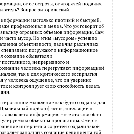
формации, от ее остроты, от «горячей подачи».
итатель? Вопрос риторический.
 информации настолько плотный и быстрый,
даже профессионал в медиа. Что уж говорит об
 анализу огромных объемов информации. Сам
ой части мусор. Но этим «мусором» успешно
чатления объективности, наличия различных
во специально погружают в информационное
ая сознание обывателя в
ет постоянного, непрерывного и
 сознание человека перегружают информацией
нализа, так и для критического восприятия
ая у человека ощущение, что он уверенно
ок и контролирует свою способность делать
ции.
нтированное мышление как будто созданы для
 Правильный подбор фактов, апелляции к
оглощающего информацию – все это способно
ипулируемым объектом пропаганды. Смерть
транение интернета и соцсетей создали такой
озволяет заполнять сознание реципиента той