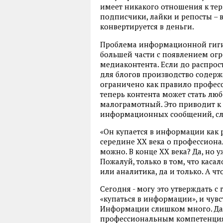
имеет никакого отношения к тер
подписчики, лайки и репосты – 
конвертируется в деньги.
Проблема информационной гиги
большей части с появлением ог
медиаконтента. Если до распрос
для блогов производство содер
ограничено как правило профес
теперь контента может стать л
малограмотный. Это приводит к
информационных сообщений, сл
«Он купается в информации как р
середине ХХ века о профессиона
можно. В конце ХХ века? Да, но у
Пожалуй, только в том, что кас
или аналитика, да и только. А чт
Сегодня - могу это утверждать с 
«купаться в информации», и чувст
Информации слишком много. Даже
профессиональным компетенция