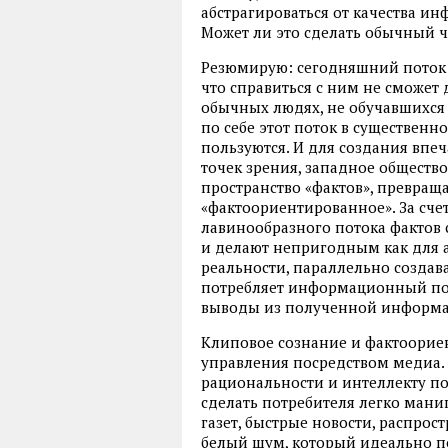
абстрагироваться от качества ин
Может ли это сделать обычный ч
Резюмирую: сегодняшний поток
что справиться с ним не сможет 
обычных людях, не обучавшихся
по себе этот поток в существенн
пользуются. И для создания впе
точек зрения, западное общест
пространство «фактов», превращ
«
фактоориентированное
». За сч
лавинообразного потока фактов
и делают непригодным как для а
реальности, параллельно создав
потребляет информационный пот
выводы из полученной информа
Клиповое сознание и фактоорие
управления посредством медиа.
рациональности и интеллекту п
сделать потребителя легко ман
газет, быстрые новости, распрос
белый шум, который идеально п