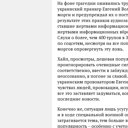
На фоне трагедии оживились тру
украинский пранкер Евгений Во
морги и предупреждал их о пост
результате этих пранков аудиоз
ставшие жертвами информационн
жертвами информационных вброс
Слухи о более, чем 400 трупов 
по соцсетям, несмотря на все п
моргов опровергнуть эту ложь.
Хайп, просмотры, дешевая попул
проигнорировать очевидные сигн
соответственно, ввести в заблуж
неосознанно, в погоне за славой. 
украинским провокатором Евгени
чувствах людей, провокации, исп
все это заставляет задуматься, к
последние новости.
Конечно же, ситуация лишь усугу
и в ходе специальной военной о
затрагивается тема, тем больше 
популярность – особенно с учето