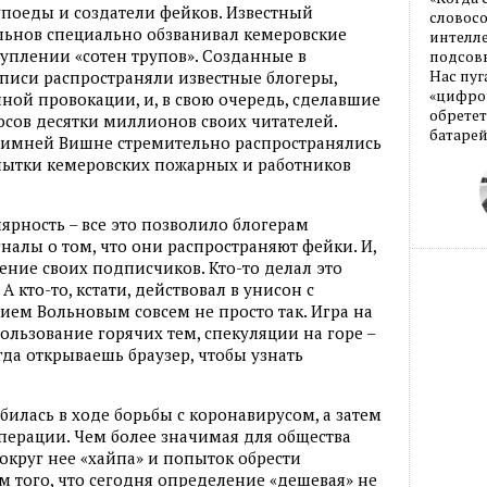
поеды и создатели фейков. Известный
словос
льнов специально обзванивал кемеровские
интелле
уплении «сотен трупов». Созданные в
подсовы
Нас пуг
аписи распространяли известные блогеры,
«цифров
ой провокации, и, в свою очередь, сделавшие
обретет
ов десятки миллионов своих читателей.
батарей
в Зимней Вишне стремительно распространялись
опытки кемеровских пожарных и работников
ярность – все это позволило блогерам
алы о том, что они распространяют фейки. И,
дение своих подписчиков. Кто-то делал это
А кто-то, кстати, действовал в унисон с
ем Вольновым совсем не просто так. Игра на
ользование горячих тем, спекуляции на горе –
огда открываешь браузер, чтобы узнать
билась в ходе борьбы с коронавирусом, а затем
перации. Чем более значимая для общества
вокруг нее «хайпа» и попыток обрести
м того, что сегодня определение «дешевая» не