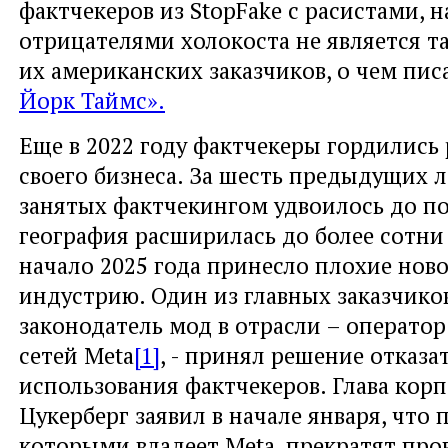
фактчекеров из StopFake с расистами, 
отрицателями холокоста не является т
их американских заказчиков, о чем пи
Йорк Таймс».
Еще в 2022 году фактчекеры гордилис
своего бизнеса. За шесть предыдущих л
занятых фактчекингом удвоилось до по
география расширилась до более сотни
начало 2025 года принесло плохие ново
индустрию. Один из главных заказчико
законодатель мод в отрасли – операто
сетей Meta
[1]
, - принял решение отказа
использования фактчекеров. Глава кор
Цукерберг заявил в начале января, что
которыми владеет Meta, прекратят про