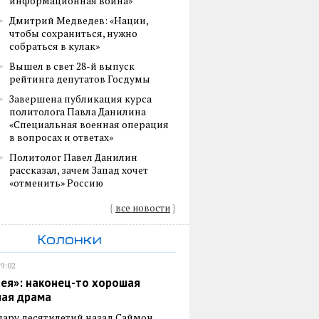
информационная война»
Дмитрий Медведев: «Нации,
чтобы сохраниться, нужно
собраться в кулак»
Вышел в свет 28-й выпуск
рейтинга депутатов Госдумы
Завершена публикация курса
политолога Павла Данилина
«Специальная военная операция
в вопросах и ответах»
Политолог Павел Данилин
рассказал, зачем Запад хочет
«отменить» Россию
{
все новости
}
Колонки
19:02
ея»: наконец-то хорошая
ная драма
пару десятилетий назад Саймон