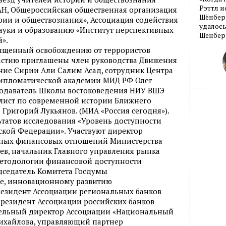
Рэттл и
 РАН, Общероссийская общественная организация
Шёнберг
рии и обществознания», Ассоциация содействия
удалось
ауки и образованию «Институт перспективных
Шенберг
».
вященный освобождению от террористов
астию приглашены член руководства Движения
ние Сирии Али Салим Асад, сотрудник Центра
Дипломатической академии МИД РФ Олег
одаватель Школы востоковедения НИУ ВШЭ
алист по современной истории Ближнего
 Григорий Лукьянов. (МИА «Россия сегодня»).
ьтатов исследования «Уровень доступности
ской Федерации». Участвуют директор
ных финансовых отношений Министерства
ев, начальник Главного управления рынка
етодологии финансовой доступности
дседатель Комитета Госдумы
е, инновационному развитию
резидент Ассоциации региональных банков
президент Ассоциации российских банков
тельный директор Ассоциации «Национальный
ихайлова, управляющий партнер