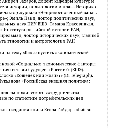
т: Андрей Захаров, доцент кафедры культуры
ета истории, политологии и права Историко-
 редактор журнала «Неприкосновенный запас:
ре»; Эмиль Паин, доктор политических наук,
альных наук НИУ ВШЭ; Тамара Красовицкая,
 Института российской истории РАН,
ирельман, доктор исторических наук, главный
ута этнологии и антропологии РАН
и на тему «Как запустить экономический
ановой «Социально-экономические факторы
ния: есть ли будущее в России?» (ВШЭ).
оски «Кошелек или жизнь?» (DI Telegraph).
Лукьянова «Российская внешняя политика:
ация экономического сотрудничества
ные по статистике потребительских цен
кого издания книги Егора Гайдара «Гибель