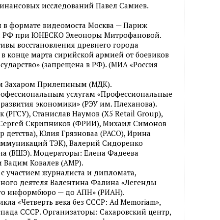
финансовых исследований Павел Самиев.
я в формате видеомоста Москва — Париж
ля РФ при ЮНЕСКО Элеоноры Митрофановой.
тивы восстановления древнего города
в конце марта сирийской армией от боевиков
сударство» (запрещена в РФ). (МИА «Россия
ем Захаром Прилепиным (МДК).
профессиональным услугам «Профессиональные
 развития экономики» (РЭУ им. Плеханова).
 (РГСУ), Станислав Наумов (Х5 Retail Group),
, Сергей Скрипников (ФРИИ), Михаил Симонов
р детства), Юлия Грязноваа (РАСО), Ирина
коммуникаций ТЭК), Валерий Сидоренко
на (ВШЭ). Модераторы: Елена Фадеева
 и Вадим Ковалев (АМР).
 с участием журналиста и дипломата,
нного деятеля Валентина Фалина «Легенды
го информбюро — до АПН» (РИАН).
икла «Четверть века без СССР: Ad Memoriam»,
пада СССР. Организаторы: Сахаровский центр,