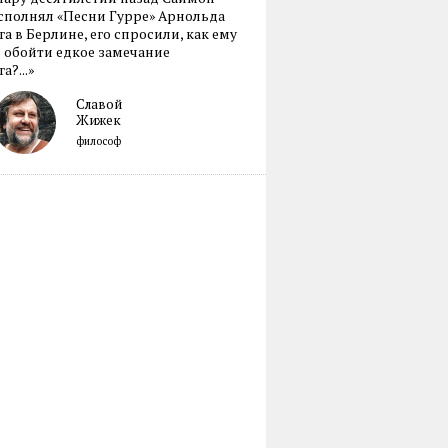
сполнял «Песни Гурре» Арнольда
а в Берлине, его спросили, как ему
 обойти едкое замечание
а?...»
Славой
Жижек
философ