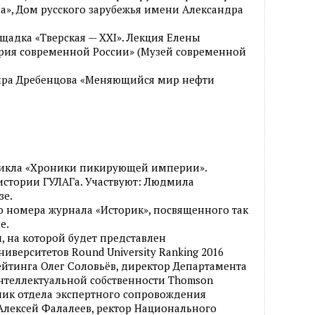
ва», Дом русского зарубежья имени Александра
щадка «Тверская — XXI». Лекция Елены
рия современной России» (Музей современной
ира Дребенцова «Меняющийся мир нефти
 цикла «Хроники пикирующей империи».
истории ГУЛАГа. Участвуют: Людмила
зе.
го номера журнала «Историк», посвященного так
е.
, на которой будет представлен
верситетов Round University Ranking 2016
рейтинга Олег Соловьёв, директор Департамента
нтеллектуальной собственности Thomson
ьник отдела экспертного сопровождения
Алексей Фалалеев, ректор Национального