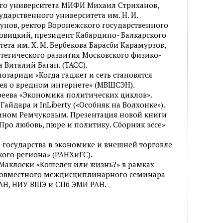
ого университета МИФИ Михаил Стриханов,
дарственного университета им. Н. И.
унов, ректор Воронежского государственного
овицкий, президент Кабардино- Балкарского
ета им. Х. М. Бербекова Барасби Карамурзов,
тегического развития Московского физико-
 Виталий Баган. (ТАСС).
озариди «Когда гаджет и сеть становятся
ея о вредном интернете» (МВШСЭН).
реева «Экономика политических циклов».
айдара и InLiberty («Особняк на Волхонке»).
тином Ремчуковым. Презентация новой книги
Про любовь, пюре и политику. Сборник эссе»
ь государства в экономике и внешней торговле
кого региона» (РАНХиГС).
Маклоски «Кошелек или жизнь?» в рамках
совместного междисциплинарного семинара
РАН, НИУ ВШЭ и СПб ЭМИ РАН.