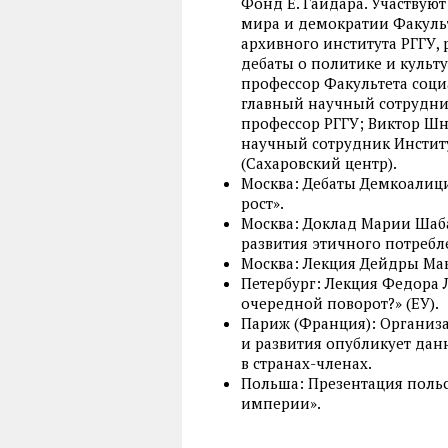
Фонд Е. Гайдара. Участвую
мира и демократии Факульт
архивного института РГГУ,
дебаты о политике и культу
профессор Факультета соци
главный научный сотрудник
профессор РГГУ; Виктор Шн
научный сотрудник Инстит
(Сахаровский центр).
Москва: Дебаты Демкоалици
рост».
Москва: Доклад Марии Шаб
развития этичного потребле
Москва: Лекция Дейдры Макл
Петербург: Лекция Федора 
очередной поворот?» (ЕУ).
Париж (Франция): Организ
и развития опубликует дан
в странах-членах.
Польша: Презентация польс
империи».