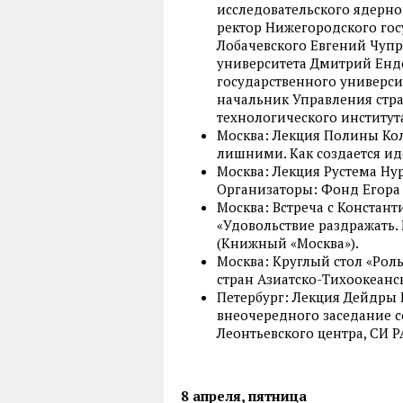
исследовательского ядерн
ректор Нижегородского госу
Лобачевского Евгений Чупр
университета Дмитрий Енд
государственного университ
начальник Управления стра
технологического института
Москва: Лекция Полины Кол
лишними. Как создается ид
Москва: Лекция Рустема Ну
Организаторы: Фонд Егора Г
Москва: Встреча с Констан
«Удовольствие раздражать. 
(Книжный «Москва»).
Москва: Круглый стол «Рол
стран Азиатско-Тихоокеанс
Петербург: Лекция Дейдры 
внеочередного заседание 
Леонтьевского центра, СИ 
8 апреля, пятница