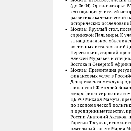
(до 06.04). Организаторы:
«Ассоциация учителей исто
развитию академической н
исторических исследований
Москва: Круглый стол, пос
сирийской Пальмиры. К уч
за национальное объедине
восточных исследований 
Пересыпкин, старший преп
Алексей Муравьёв и специ
Востока и Северной Африки
Москва: Презентация резул
финансовых услуг в Россий
Департамента международ
финансов РФ Андрей Бокар
микрофинансирования и м
ЦБ РФ Михаил Мамута, пре
по экономической политик
и предпринимательству, п
России Анатолий Аксаков, 
Гарегин Тосунян, исполни
платежный совет» Мария М