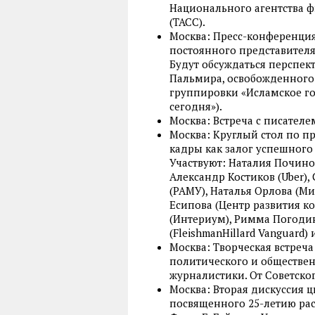
Национального агентства 
(ТАСС).
Москва: Пресс-конференци
постоянного представите
Будут обсуждаться перспек
Пальмира, освобожденного 
группировки «Исламское го
сегодня»).
Москва: Встреча с писател
Москва: Круглый стол по 
кадры как залог успешного
Участвуют: Наталия Починок
Александр Костиков (Uber)
(РАМУ), Наталья Орлова (Ми
Есипова (Центр развития 
(Интериум), Римма Погоди
(FleishmanHillard Vanguard)
Москва: Творческая встреча
политического и обществе
журналистики. От Советско
Москва: Вторая дискуссия ц
посвященного 25-летию рас