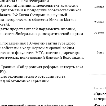
Комитета Совета Федерации
Анатолий Лисицин, председатель комиссии
30 июл
 дипломатии и поддержке соотечественников
Палаты РФ Елена Сутормина, научный
но-исторического общества Михаил Мягков.
23 июл
стей).
алаты представителей парламента Японии,
29 июн
го совета Либерально-демократической партии
, посвященная 100-летию взятия турецкого
и войсками в ходе Первой мировой войны.
6 авг
ического факультета МГУ, советник директора
атегических исследований Дмитрий Володихин.
 Травина «Гайдаровская реформа четверть века
ЕУ).
ация экономического сотрудничества
лад об экономике Германии.
8 июля / 
«Одисс
камер
«Когда 
съезд учителей истории и обществознания