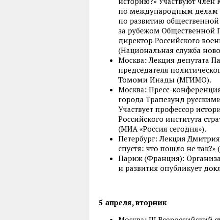
историю?» Участвуют член 
по международным делам 
по развитию общественной
за рубежом Общественной 
директор Российского воен
(Национальная служба ново
Москва: Лекция депутата П
председателя политическо
Томоми Инады (МГИМО).
Москва: Пресс-конференция
города Трапезунд русским
Участвует профессор истор
Российского института стр
(МИА «Россия сегодня»).
Петербург: Лекция Дмитрия
спустя: что пошло не так?» (
Париж (Франция): Организ
и развития опубликует док
5 апреля, вторник
Москва: III Всероссийский 