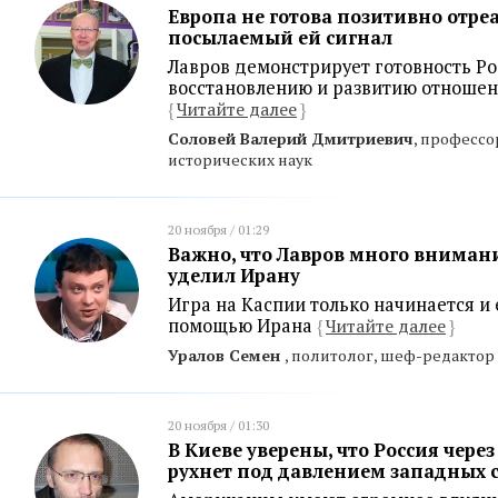
Европа не готова позитивно отре
посылаемый ей сигнал
Лавров демонстрирует готовность Ро
восстановлению и развитию отношен
{
Читайте далее
}
Соловей Валерий Дмитриевич
, професс
исторических наук
20 ноября / 01:29
Важно, что Лавров много внимани
уделил Ирану
Игра на Каспии только начинается и
помощью Ирана
{
Читайте далее
}
Уралов Семен
, политолог, шеф-редактор
20 ноября / 01:30
В Киеве уверены, что Россия чере
рухнет под давлением западных 