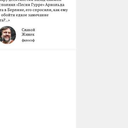
сполнял «Песни Гурре» Арнольда
а в Берлине, его спросили, как ему
 обойти едкое замечание
а?...»
Славой
Жижек
философ