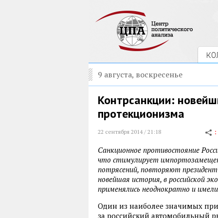
КО
9 августа, воскресенье
Контрсанкции: новейш
протекционизма
22 сентября 2014 / 21:18
Cанкционное противостояние Росси
что стимулирует импортозамещен
потрясений, повторяют президент
новейшая история, в российской э
применялись неоднократно и имели 
Один из наиболее значимых прим
за российский автомобильный 