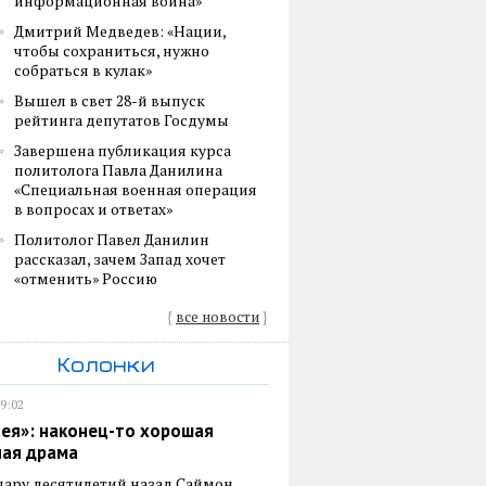
информационная война»
Дмитрий Медведев: «Нации,
чтобы сохраниться, нужно
собраться в кулак»
Вышел в свет 28-й выпуск
рейтинга депутатов Госдумы
Завершена публикация курса
политолога Павла Данилина
«Специальная военная операция
в вопросах и ответах»
Политолог Павел Данилин
рассказал, зачем Запад хочет
«отменить» Россию
{
все новости
}
Колонки
19:02
ея»: наконец-то хорошая
ная драма
пару десятилетий назад Саймон