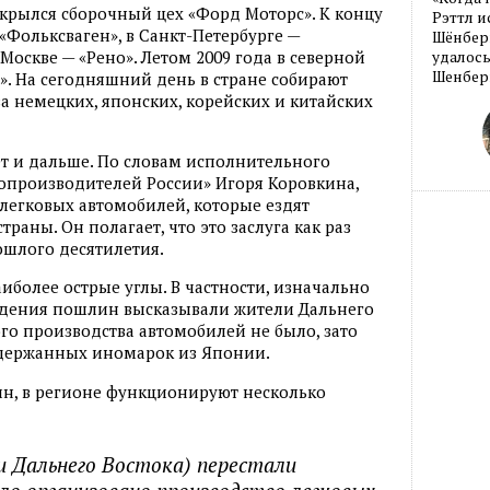
ткрылся сборочный цех
«
Форд Моторс». К концу
Рэттл и
«
Фольксваген», в Санкт-Петербурге —
Шёнберг
 Москве — «Рено». Летом 2009 года в северной
удалось
Шенберг
». На сегодняшний день в стране собирают
а немецких
,
японских
,
корейских и китайских
ет и дальше. По словам исполнительного
опроизводителей России» Игоря Коровкина
,
 легковых автомобилей
,
которые ездят
траны. Он полагает
,
что это заслуга как раз
шлого десятилетия.
иболее острые углы. В частности
,
изначально
едения пошлин высказывали жители Дальнего
ого производства автомобилей не было
,
зато
держанных иномарок из Японии.
ин
,
в регионе функционируют несколько
и Дальнего Востока) перестали