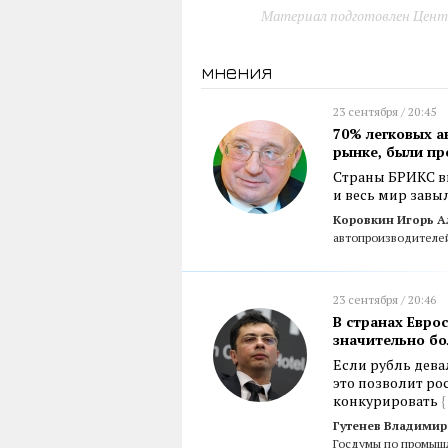
Материал подготовлен Цент
мнения
23 сентября / 20:45
70% легковых 
рынке, были пр
Страны БРИКС вв
и весь мир завы
Коровкин Игорь А
автопроизводителей
23 сентября / 20:46
В странах Евро
значительно б
Если рубль дев
это позволит р
конкурировать
{
Гутенев Владими
Госдумы по промыш