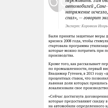
переживать. Там бы
автомобилей „Санг-
напряжение исчезло
спал», — говорит эк
Эксперт: Коровкин Игорь
Были приняты защитные меры дл
кризиса 2008 года
,
чтобы стимули
стартовала программа утилизац
которые можно потратить при п
производства.
Кроме того
,
как рассказывает п
по промышленности
,
первый ви
Владимир Гутенев
,
в 2013 году
«
д
процентных ставок
,
что позволил
львиная доля которых пришлась
локализовали свое производство
«Сейчас достигнута договоренно
которые предоставляют скидку в 
на автомобили определенного к