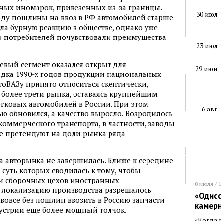
нных иномарок
,
привезенных из-за границы.
30 июл
 году пошлины на ввоз в РФ автомобилей старше
ала бурную реакцию в обществе
,
однако уже
о потребителей почувствовали преимущества
23 июл
вый сегмент оказался открыт для
29 июн
адка 1990-х годов продукции национальных
втоВАЗу принято относиться скептически
,
 более трети рынка
,
оставаясь крупнейшим
гковых автомобилей в России. При этом
6 авг
ью обновился
,
а качество выросло. Возродилось
 коммерческого транспорта
,
в частности
,
заводы
е претендуют на доли рынка ряда
 авторынка не завершилась. Ближе к середине
,
суть которых сводилась к тому
,
чтобы
ии сборочных цехов иностранных
8 июля / 
а локализацию производства разрешалось
«Одисс
 вовсе без пошлин ввозить в Россию запчасти
камер
дустрии еще более мощный толчок.
«Когда 