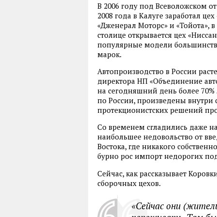
В 2006 году под Всеволожском о
2008 года в Калуге заработал цех
«Дженерал Моторс» и «Тойота», в
столице открывается цех
«
Ниссан
популярные модели большинств
марок.
Автопроизводство в России раст
директора НП «Объединение авт
на сегодняшний день более 70%
по России
,
произведены внутри с
протекционистских решений про
Со временем сгладились даже на
наибольшее недовольство от вв
Востока
,
где никакого собственн
бурно рос импорт недорогих по
Сейчас
,
как рассказывает Коровк
сборочных цехов.
«Сейчас они (жител