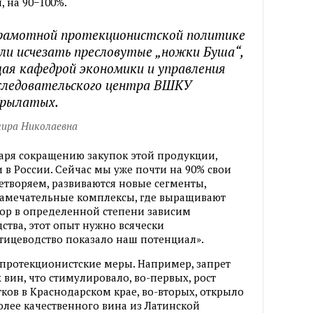
м
,
на 90−100%.
грамотной протекционистской политике
али исчезать пресловутые „ножки Буша“,
ая кафедрой экономики и управления
следовательского центра ВШКУ
Крылатых.
ира Николаевна
даря сокращению закупок этой продукции
,
 в России. Сейчас мы уже почти на 90% свои
летворяем
,
развиваются новые сегменты
,
 замечательные комплексы
,
где выращивают
пор в определенной степени зависим
дства
,
этот опыт нужно всячески
тицеводство показало наш потенциал».
 протекционистские меры. Например
,
запрет
х вин
,
что стимулировало
,
во-первых
,
рост
ков в Краснодарском крае
,
во-вторых
,
открыло
олее качественного вина из Латинской