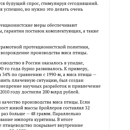
тся будущий спрос
,
стимулируя сегодняшний.
я успешно
,
но нужно это делать очень
текционистские меры обеспечивают
ы
,
гарантии поставок комплектующих
,
а также
рамотной протекционистской политики
,
 возрождение производства мяса птицы.
изводство в России оказалось в упадке
,
90-го года бурно развивалось. К примеру
,
а 34% по сравнению с 1990-м
,
а мяса птицы —
авить плачевную ситуацию
,
был создан
внедрение научных разработок и привлечение
 2010 году достигли 200 млрд рублей.
 качество производства мяса птицы. Если
рост живой массы бройлеров составлял 32
ра раз больше — 48 грамм. Параллельно
вание импорта курятины. В итоге
е птицеводство покрывает внутренние