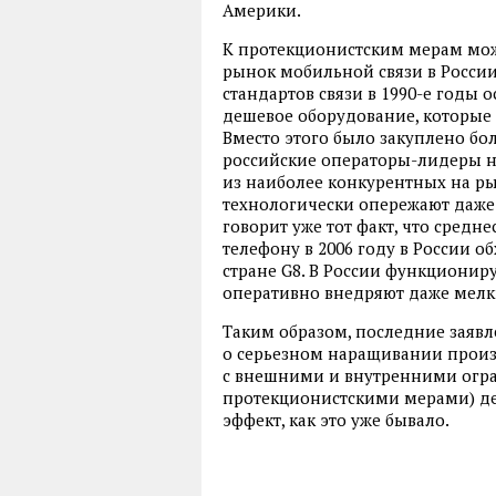
Америки.
К протекционистским мерам мож
рынок мобильной связи в России
стандартов связи в 1990-е годы 
дешевое оборудование
,
которые
Вместо этого было закуплено бо
российские операторы-лидеры 
из наиболее конкурентных на ры
технологически опережают даже
говорит уже тот факт
,
что средне
телефону в 2006 году в России об
стране G8. В России функционир
оперативно внедряют даже мелк
Таким образом
,
последние заяв
о серьезном наращивании произв
с внешними и внутренними огр
протекционистскими мерами) де
эффект
,
как это уже бывало.