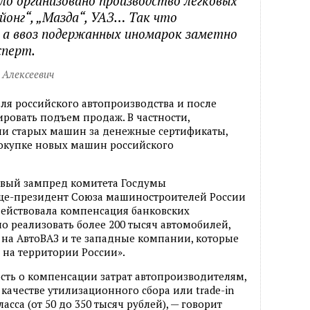
ло организовано производство легковых
йонг“, „Мазда“, УАЗ… Так что
, а ввоз подержанных иномарок заметно
сперт.
 Алексеевич
я российского автопроизводства и после
ровать подъем продаж. В частности
,
ии старых машин за денежные сертификаты
,
окупке новых машин российского
ервый зампред комитета Госдумы
це-президент Союза машиностроителей России
ействовала компенсация банковских
о реализовать более 200 тысяч автомобилей
,
 на АвтоВАЗ и те западные компании
,
которые
 на территории России».
сть о компенсации затрат автопроизводителям
,
качестве утилизационного сбора или trade-in
ласса
(
от 50 до 350 тысяч рублей), — говорит