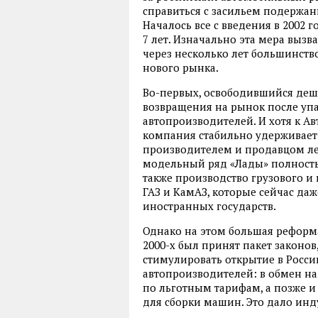
справиться с засильем подержа
Началось все с введения в 2002
7 лет. Изначально эта мера вызв
через несколько лет большинств
нового рынка.
Во-первых
,
освободившийся деше
возвращения на рынок после уп
автопроизводителей. И хотя к А
компания стабильно удерживает
производителем и продавцом ле
модельный ряд
«
Лады» полност
также производство грузового и
ГАЗ и КамАЗ
,
которые сейчас даж
иностранных государств.
Однако на этом большая реформа
2000-х был принят пакет законов
стимулировать открытие в Росс
автопроизводителей: в обмен н
по льготным тарифам
,
а позже и
для сборки машин. Это дало ин