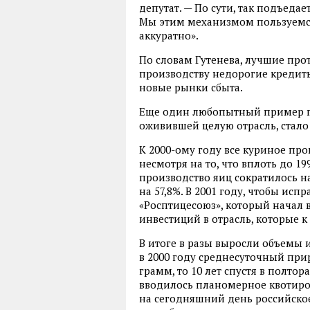
депутат. — По сути
,
так подъедае
Мы этим механизмом пользуемс
аккуратно».
По словам Гутенева
,
лучшие про
производству недорогие кредит
новые рынки сбыта.
Еще один любопытный пример г
оживившей целую отрасль
,
стало
К 2000-ому году все куриное про
несмотря на то
,
что вплоть до 19
производство яиц сократилось н
на 57,8%. В 2001 году
,
чтобы испр
«
Росптицесоюз», который начал 
инвестиций в отрасль
,
которые к
В итоге в разы выросли объемы и
в 2000 году среднесуточный при
грамм
,
то 10 лет спустя в полто
вводилось планомерное квотиро
на сегодняшний день российско