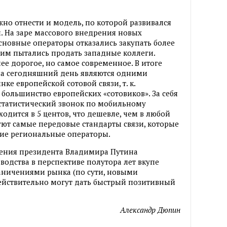
но отнести и модель
,
по которой развивался
. На заре массового внедрения новых
основные операторы отказались закупать более
 им пытались продать западные коллеги.
лее дорогое
,
но самое современное. В итоге
на сегодняшний день являются одними
нке европейской сотовой связи
,
т. к.
 большинство европейских
«
сотовиков». За себя
статистический звонок по мобильному
ходится в 5 центов
,
что дешевле
,
чем в любой
уют самые передовые стандарты связи
,
которые
ие региональные операторы.
ления президента Владимира Путина
одства в перспективе полутора лет вкупе
аничениями рынка
(
по сути
,
новыми
йствительно могут дать быстрый позитивный
Александр Дюпин