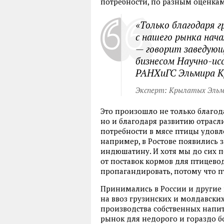
потребности
,
по разным оценка
«Только благодаря 
с нашего рынка нач
— говорит заведующ
бизнесом Научно-ис
РАНХиГС Эльмира 
Эксперт: Крылатых Эльм
Это произошло не только благо
но и благодаря развитию отрасли
потребности в мясе птицы удов
например
,
в Ростове появились
индюшатину. И хотя мы до сих 
от поставок кормов для птицево
пропагандировать
,
потому что п
Принимались в России и другие
на ввоз грузинских и молдавски
производства собственных напит
рынок для недорого и гораздо б