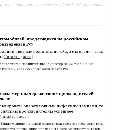
ром политического анализа для сайта ТАСС-Аналитика
автомобилей, продающихся на российском
оизведены в РФ
одили ввозные пошлины до 80%, а мы ввели – 25%,
л
{
Читайте далее
}
лексеевич
, исполнительный директор НП «Объединение
 России», член Общественной палаты РФ
союза мер поддержки своих производителей
ольше
альвировать опережающими инфляцию темпами, то
оссийским производителям успешнее
Читайте далее
}
р Владимирович
, первый заместитель председателя комитета
ленности, первый вице-президент Союза машиностроителей