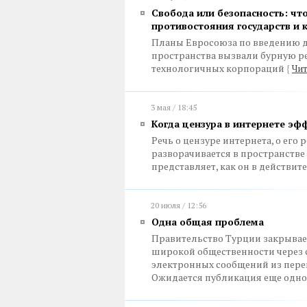
Свобода или безопасность: чт
противостояния государств и 
Планы Евросоюза по введению 
пространства вызвали бурную р
технологичных корпораций
{
Чит
3 мая / 18:45
Когда цензура в интернете эф
Речь о цензуре интернета, о его
разворачивается в пространстве 
представляет, как он в действи
20 июля / 12:56
Одна общая проблема
Правительство Турции закрывает
широкой общественности через с
электронных сообщений из пере
Ожидается публикация еще одн