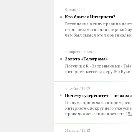
5 июля / 20:01
Кто боится Интернета?
Вступление в силу правил иден
столь незаметно для широкой ау
чем был смысл этой оригиналь
18 апреля / 21:28
Золото «Телеграма»
Потупчик К. «Запрещённый» Tele
интернет-мессенджеру. М.: Буки Ве
4 ноября / 16:09
Почему суверенитет – не изоля
Госдума приняла во втором, осн
интернете». Вокруг него уже усп
проводились акции протеста
{
Чи
28 марта / 14:13