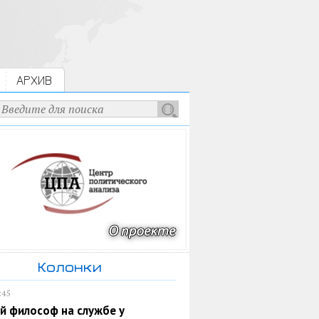
АРХИВ
Колонки
:45
й философ на службе у