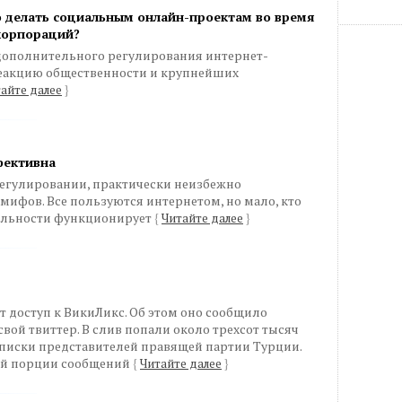
о делать социальным онлайн-проектам во время
корпораций?
дополнительного регулирования интернет-
еакцию общественности и крупнейших
айте далее
}
фективна
 регулировании, практически неизбежно
мифов. Все пользуются интернетом, но мало, кто
тельности функционирует
{
Читайте далее
}
 доступ к ВикиЛикс. Об этом оно сообщило
вой твиттер. В слив попали около трехсот тысяч
писки представителей правящей партии Турции.
ой порции сообщений
{
Читайте далее
}