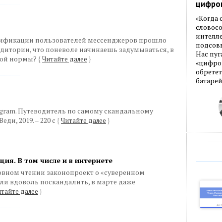
цифро
«Когда
словос
интелле
тификации пользователей мессенджеров прошло
подсовы
дитории, что поневоле начинаешь задумываться, в
Нас пуг
ной нормы?
{
Читайте далее
}
«цифров
обретет
батарей
gram. Путеводитель по самому скандальному
ди, 2019. – 220 с
{
Читайте далее
}
ция. В том числе и в интернете
овном чтении законопроект о «суверенном
ели вдоволь поскандалить, в марте даже
тайте далее
}