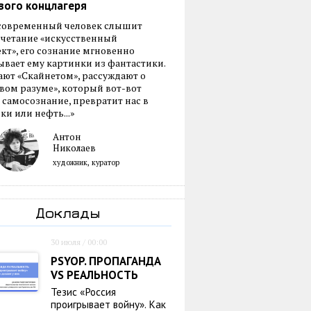
вого концлагеря
 современный человек слышит
очетание «искусственный
кт», его сознание мгновенно
вает ему картинки из фантастики.
ают «Скайнетом», рассуждают о
ом разуме», который вот-вот
 самосознание, превратит нас в
ки или нефть...»
Антон
Николаев
художник, куратор
Доклады
30 июля / 00:00
PSYOP. ПРОПАГАНДА
VS РЕАЛЬНОСТЬ
Тезис «Россия
проигрывает войну». Как