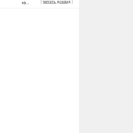
{
читать доклад
}
«э...