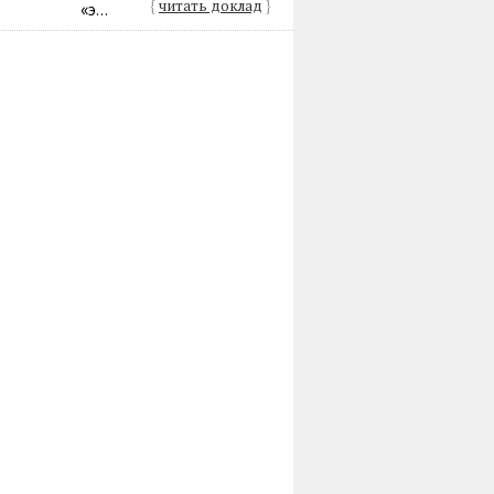
{
читать доклад
}
«э...