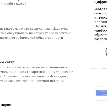
цифро
»
{
Читайте далее
}
«Когда
словос
интелле
подсовы
Нас пуг
как таковом, а о представлении: «„Цензура
«цифров
тема обсуждалась на встречах президента с
обретет
кинематографической общественности
батарей
е досье»
блокировано все, что имеет отношение к
ечно, пекинских товарищей волнует вовсе не
шной суммы премьер-министр Исландии с
тайская часть этой пикантной истории
м паром