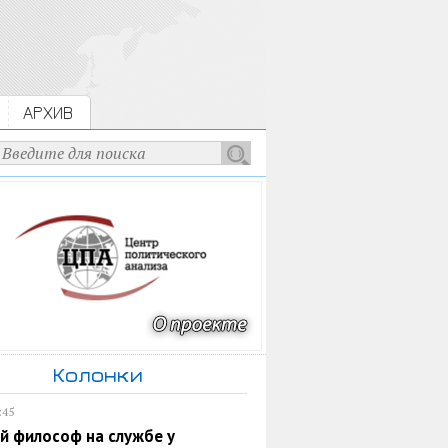
АРХИВ
Колонки
:45
й философ на службе у