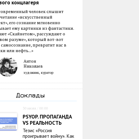
вого концлагеря
 современный человек слышит
очетание «искусственный
кт», его сознание мгновенно
вает ему картинки из фантастики.
ают «Скайнетом», рассуждают о
ом разуме», который вот-вот
 самосознание, превратит нас в
ки или нефть...»
Антон
Николаев
художник, куратор
Доклады
30 июля / 00:00
PSYOP. ПРОПАГАНДА
VS РЕАЛЬНОСТЬ
Тезис «Россия
проигрывает войну». Как