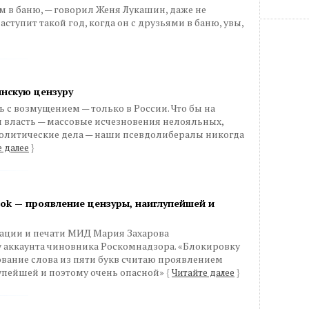
 в баню, — говорил Женя Лукашин, даже не
ступит такой год, когда он с друзьями в баню, увы,
инскую цензуру
ь с возмущением — только в России. Что бы на
 власть — массовые исчезновения нелояльных,
политические дела — наши псевдолибералы никогда
 далее
}
ook — проявление цензуры, наиглупейшей и
ации и печати МИД Мария Захарова
аккаунта чиновника Роскомнадзора. «Блокировку
зование слова из пяти букв считаю проявлением
лупейшей и поэтому очень опасной»
{
Читайте далее
}