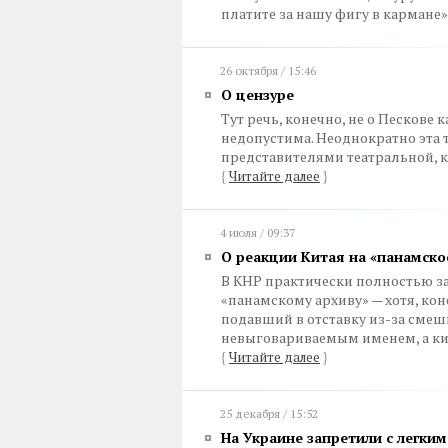
платите за нашу фигу в кармане
26 октября / 15:46
О цензуре
Тут речь, конечно, не о Пескове 
недопустима. Неоднократно эта 
представителями театральной, 
{
Читайте далее
}
4 июля / 09:37
О реакции Китая на «панамско
В КНР практически полностью за
«панамскому архиву» — хотя, кон
подавший в отставку из-за сме
невыговариваемым именем, а ки
{
Читайте далее
}
25 декабря / 15:52
На Украине запретили с легки