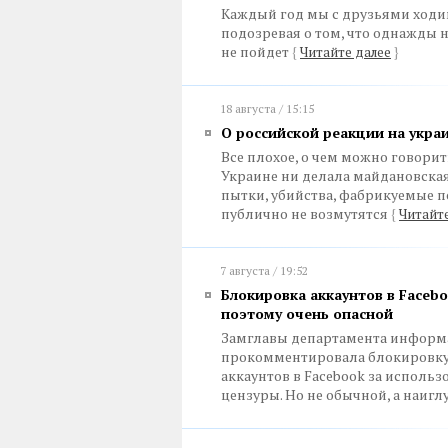
Каждый год мы с друзьями ходим
подозревая о том, что однажды на
не пойдет
{
Читайте далее
}
18 августа / 15:15
О российской реакции на укра
Все плохое, о чем можно говорит
Украине ни делала майдановская
пытки, убийства, фабрикуемые 
публично не возмутятся
{
Читайте
7 августа / 19:52
Блокировка аккаунтов в Faceb
поэтому очень опасной
Замглавы департамента информ
прокомментировала блокировку 
аккаунтов в Facebook за исполь
цензуры. Но не обычной, а наиг