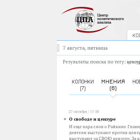
КО
7 августа, пятница
Результаты поиска по тегу:
цензу
КОЛОНКИ
МНЕНИЯ
НО
(7)
(6)
27 октября / 17:58
О свободе и цензуре
И еще пара слов о Райкине. Глав
деятели выступают против цензур
выступают за СВОЮ цензуру. За 