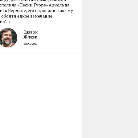
сполнял «Песни Гурре» Арнольда
а в Берлине, его спросили, как ему
 обойти едкое замечание
а?...»
Славой
Жижек
философ