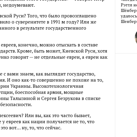
л, недоумевают.
Рэттл и
Шёнберг
вской Руси? Того, что было провозглашено
удалось
Шенберг
явило о суверенитете в 1991 м году? Или же
анного в результате государственного
, евреев, конечно, можно отыскать в составе
дарств. Кроме, быть может, Киевской Руси, хотя
енко говорит — не отдельные евреи, а евреи как
е с вами знаем, как выглядит государство,
ия. И оно как-то совершенно не похоже на то,
тории Украины. Высокотехнологичная
упции, боеспособная армия, мощные
тины Талызиной и Сергея Безрукова в списке
безопасности.
лексеевич? Или вы, как это часто бывает,
 у евреев как нации получается не то, что
это вот… ну, то, что сейчас.