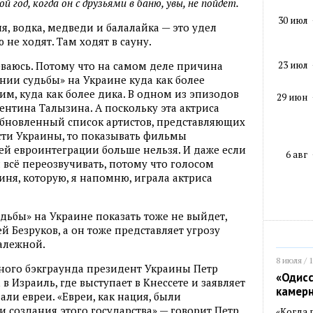
год, когда он с друзьями в баню, увы, не пойдет.
30 июл
я, водка, медведи и балалайка — это удел
 не ходят. Там ходят в сауну.
23 июл
деваюсь. Потому что на самом деле причина
нии судьбы» на Украине куда как более
им, куда как более дика. В одном из эпизодов
29 июн
ентина Талызина. А поскольку эта актриса
обновленный список артистов, представляющих
сти Украины, то показывать фильмы
шей евроинтеграции больше нельзя. И даже если
6 авг
 всё переозвучивать, потому что голосом
иня, которую, я напомню, играла актриса
дьбы» на Украине показать тоже не выйдет,
й Безруков, а он тоже представляет угрозу
алежной.
8 июля / 
урного бэкграунда президент Украины Петр
«Одисс
 Израиль, где выступает в Кнессете и заявляет
камер
али евреи. «Евреи, как нация, были
создания этого государства» — говорит Петр
«Когда 