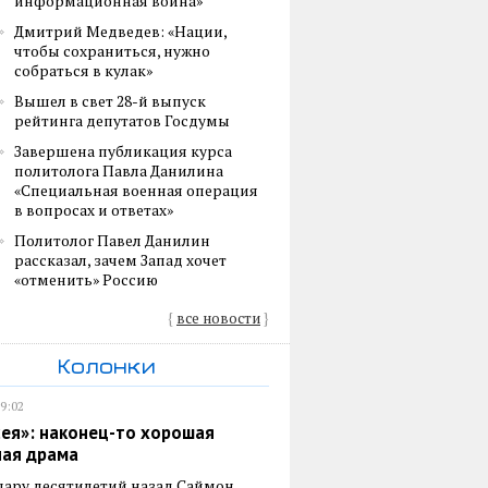
информационная война»
Дмитрий Медведев: «Нации,
чтобы сохраниться, нужно
собраться в кулак»
Вышел в свет 28-й выпуск
рейтинга депутатов Госдумы
Завершена публикация курса
политолога Павла Данилина
«Специальная военная операция
в вопросах и ответах»
Политолог Павел Данилин
рассказал, зачем Запад хочет
«отменить» Россию
{
все новости
}
Колонки
19:02
ея»: наконец-то хорошая
ная драма
пару десятилетий назад Саймон