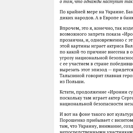
о том, что однажды наступит такой 
По крайней мере на Украине. Бан
диких народов. А в Европе в баню
Впрочем, это я, конечно, так из
возможного запрета показа «Иро
прозаична, и, одновременно с эт
этой картины играет актриса Вал
по какой-то причине внесена в 
угрозу национальной безопасно
с ее участием в стране победив
вырезать этот эпизод — придется
Талызиной говорит главная геро
из Польши.
Кстати, продолжение «Иронии су
поскольку там играет актер Серге
национальной безопасности нез
И вот на фоне такого вот культ
Порошенко прибывает с визитом в
там, что Украину, внимание, созд
непосредственными участниками 