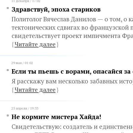
11 декабря / 17:02
Здравствуй, эпоха стариков
Политолог Вячеслав Данилов — о том, о 
тектонических сдвигах во французской 
свидетельствует проект импичмента Фр
{
Читайте далее
}
29 мая / 01:02
Если ты пьешь с ворами, опасайся за
Я расскажу вам несколько забавных ист
{
Читайте далее
}
25 апреля / 19:33
Не кормите мистера Хайда!
Свидетельствую: создатель и единствен