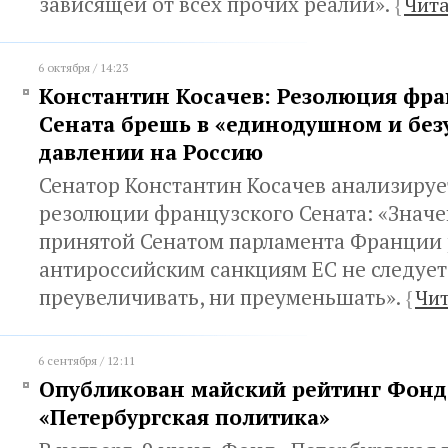
зависящей от всех прочих реалий».
{
Чита
6 октября / 14:23
Константин Косачев: Резолюция фра
Сената брешь в «единодушном и без
давлении на Россию
Сенатор Константин Косачев анализируе
резолюции французского Сената: «Значе
принятой Сенатом парламента Франции
антироссийским санкциям ЕС не следует
преувеличивать, ни преуменьшать».
{
Чит
6 сентября / 12:11
Опубликован майский рейтинг Фонд
«Петербургская политика»