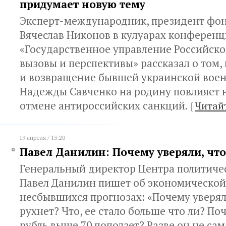
придумает новую тему
Эксперт-международник, президент фон
Вячеслав Никонов в кулуарах конферен
«Государственное управление Российск
вызовы и перспективы» рассказал о том,
и возвращение бывшей украинской вое
Надежды Савченко на родину повлияет н
отмене антироссийских санкций.
{
Читай
19 апреля / 13:20
Павел Данилин: Почему уверяли, что
Генеральный директор Центра политиче
Павел Данилин пишет об экономической
несбывшихся прогнозах: «Почему уверял
рухнет? Что, ее стало больше что ли? По
рубль выше 70 поползет? Разве он не сам