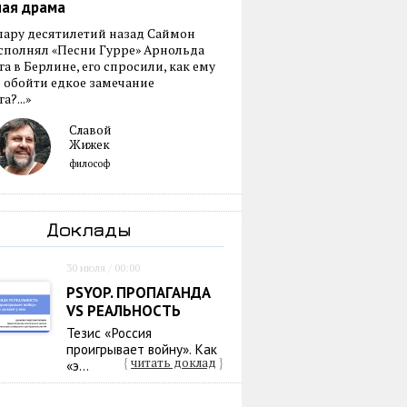
ная драма
пару десятилетий назад Саймон
сполнял «Песни Гурре» Арнольда
а в Берлине, его спросили, как ему
 обойти едкое замечание
а?...»
Славой
Жижек
философ
Доклады
30 июля / 00:00
PSYOP. ПРОПАГАНДА
VS РЕАЛЬНОСТЬ
Тезис «Россия
проигрывает войну». Как
{
читать доклад
}
«э...