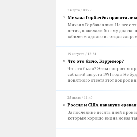
3 марта / 00:27
Михаил Горбачёв: правота ли
Михаил Горбачёв жив. Не все с эт
летия, пожелали бы ему далеко н
юбилеем одного из отцов совре
19 августа / 13:34
Что это было, Бэрримор?
Что это было? Этим вопросом пр
событий августа 1991 года. Не б
понятного ответа этот вопрос ни
25 июня / 11:40
Россия и США накануне ереван
За последние десять дней произ
которым хорошо видна новая та