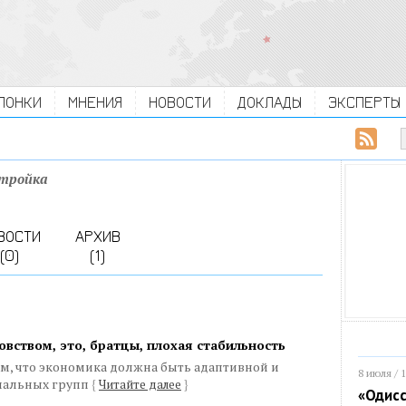
ЛОНКИ
МНЕНИЯ
НОВОСТИ
ДОКЛАДЫ
ЭКСПЕРТЫ
стройка
ВОСТИ
АРХИВ
(0)
(1)
овством, это, братцы, плохая стабильность
ом, что экономика должна быть адаптивной и
8 июля / 
иальных групп
{
Читайте далее
}
«Одисс