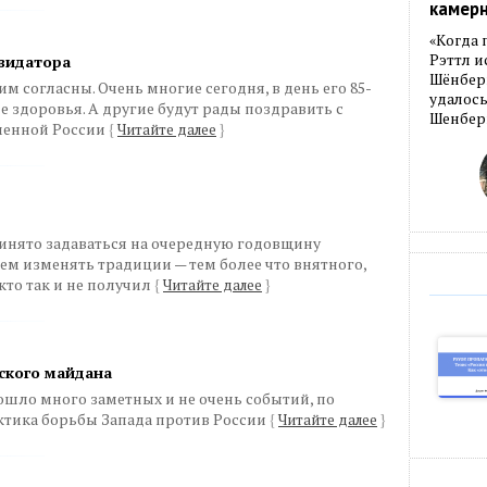
камер
«Когда 
Рэттл и
квидатора
Шёнберг
им согласны. Очень многие сегодня, в день его 85-
удалось
е здоровья. А другие будут рады поздравить с
Шенберг
менной России
{
Читайте далее
}
инято задаваться на очередную годовщину
удем изменять традиции — тем более что внятного,
кто так и не получил
{
Читайте далее
}
ского майдана
ошло много заметных и не очень событий, по
ктика борьбы Запада против России
{
Читайте далее
}