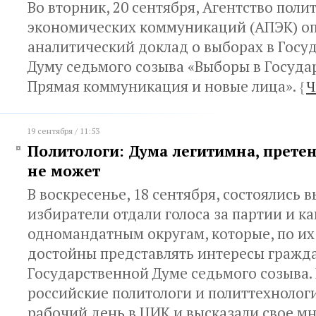
Во вторник, 20 сентября, Агентство поли
экономических коммуникаций (АПЭК) о
аналитический доклад о выборах в Госу
Думу седьмого созыва «Выборы в Госуда
Прямая коммуникация и новые лица».
{
Ч
19 сентября / 11:53
Политологи: Дума легитимна, претен
не может
В воскресенье, 18 сентября, состоялись 
избиратели отдали голоса за партии и к
одномандатным округам, которые, по и
достойны представлять интересы гражд
Государственной Думе седьмого созыва.
российские политологи и политтехнолог
рабочий день в ЦИК и высказали свое м