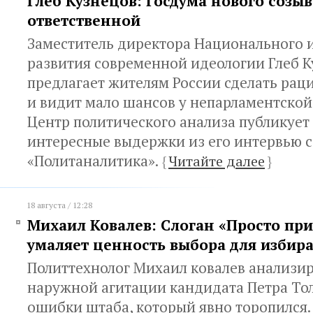
Глеб Кузнецов: Госдума нового созыв
ответственной
Заместитель директора Национального 
развития современной идеологии Глеб 
предлагает жителям России сделать ра
и видит мало шансов у непарламентской
Центр политического анализа публикует
интересные выдержки из его интервью с
«Политаналитика».
{
Читайте далее
}
18 августа / 12:28
Михаил Ковалев: Слоган «Просто пр
умаляет ценность выбора для избир
Политтехнолог Михаил ковалев анализи
наружной агитации кандидата Петра Тол
ошибки штаба, который явно торопился.