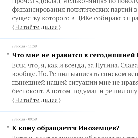
Прочел «доклад Мельконянца» по повод
финансирования политических партий в 
существу которого в ЦИКе собираются р
{
Читайте далее
}
28 июля / 11:39
Что мне не нравится в сегодняшней 
Если что, я, как и всегда, за Путина. Слав
вообще. Но. Решил выписать списком вещ
нынешней нашей ситуации мне не нравя
беспокоят. А потом подумал и решил оп
{
Читайте далее
}
28 июля / 09:58
К кому обращается Иноземцев?