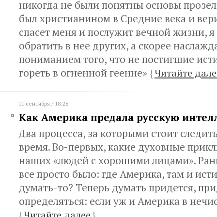
никогда не были понятны основы прозел
был христианином в Средние века и вери
спасет меня и послужит вечной жизни, я
обратить в нее других, а скорее наслажд
пониманием того, что не постигшие ист
гореть в огненной геенне»
{
Читайте дале
11 сентября / 18:28
Как Америка предала русскую инте
Два процесса, за которыми стоит следит
время. Во-первых, какие духовные прик
наших «людей с хорошими лицами». Ран
все просто было: где Америка, там и исти
думать-то? Теперь думать придется, при
определяться: если уж и Америка в нечи
{
Читайте далее
}