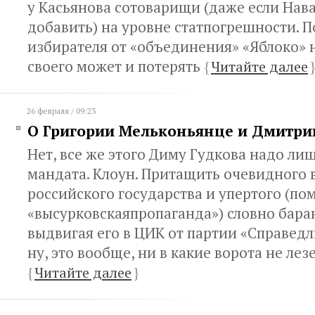
у Касьянова сотоварищи (даже если Нав
добавить) на уровне статпогрешности. 
избирателя от «объединения» «Яблоко» н
своего может и потерять
{
Читайте далее
}
26 февраля / 09:23
О Григории Мельконьянце и Дмитри
Нет, все же этого Диму Гудкова надо ли
мандата. Клоун. Притащить очевидного 
российского государства и упертого (по
«высурковскаяпропаганда») словно баран
выдвигая его в ЦИК от партии «Справедл
ну, это вообще, ни в какие ворота не лез
{
Читайте далее
}