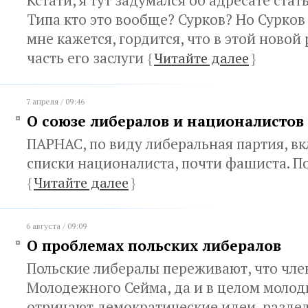
Кстати, я тут задумался об адресате ста
Типа кто это вообще? Сурков? Но Сурков
мне кажется, гордится, что в этой новой
часть его заслуги
{
Читайте далее
}
7 апреля / 09:46
О союзе либералов и националистов
ПАРНАС, по виду либеральная партия, вк
списки националиста, почти фашиста. П
{
Читайте далее
}
6 августа / 09:09
О проблемах польских либералов
Польские либералы переживают, что чле
Молодежного Сейма, да и в целом молод
отрицают демократические идеи, разде