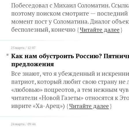
Побеседовал с Михаил Соломатин. Ссылка
поэтому поиском смотрите — последний
момент пост у Соломатина. Диалог объе
бесполезный, конечно
{
Читайте далее
}
25 марта / 12:07
Как нам обустроить Россию? Пятни
предложения
Все знают, что я убежденный и искренн
патриот, который любит свою страну не
«любовью» поцреотов, а тем нежным чув
читатели «Новой Газеты» относятся к Это
иврите «Ха-Арец»)
{
Читайте далее
}
24 марта / 09:44