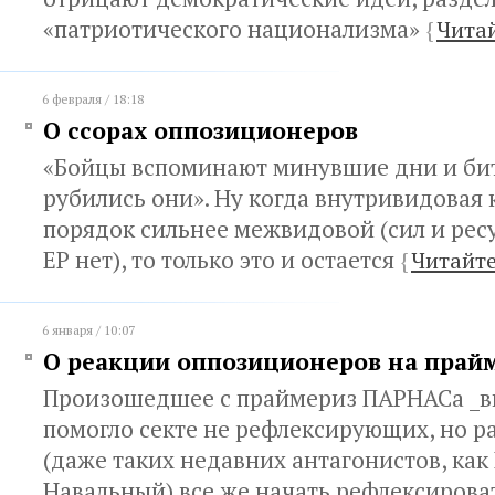
«патриотического национализма»
{
Чита
6 февраля / 18:18
О ссорах оппозиционеров
«Бойцы вспоминают минувшие дни и бит
рубились они». Ну когда внутривидовая
порядок сильнее межвидовой (сил и ресу
ЕР нет), то только это и остается
{
Читайте
6 января / 10:07
О реакции оппозиционеров на прай
Произошедшее с праймериз ПАРНАСа _в
помогло секте не рефлексирующих, но 
(даже таких недавних антагонистов, как
Навальный) все же начать рефлексирова