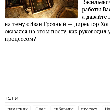
Васильеви
работы Вас
а давайте
на тему «Иван Грозный — директор Хог
оказался на этом посту, как руководил
процессом?
тэги
памятник
Орел
либералы
протест
Ив