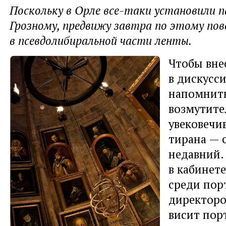
Поскольку в Орле все-таки установили 
Грозному, предвижу завтра по этому по
в псевдолибиральной части ленты.
Чтобы вне
в дискусси
напомнить
возмутите
увековечи
тирана — 
недавний.
в кабинет
среди пор
директоро
висит пор