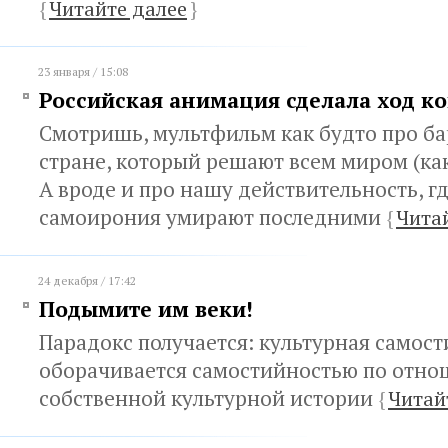
{
Читайте далее
}
23 января / 15:08
Российская анимация сделала ход к
Смотришь, мультфильм как будто про ба
стране, который решают всем миром (как
А вроде и про нашу действительность, г
самоирония умирают последними
{
Чита
24 декабря / 17:42
Подымите им веки!
Парадокс получается: культурная самос
оборачивается самостийностью по отно
собственной культурной истории
{
Читай