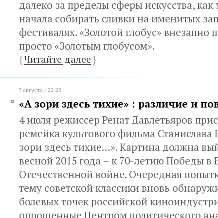
далеко за пределы сферы искусства, как
начала собирать сливки на именитых за
фестивалях. «Золотой глобус» внезапно 
просто «Золотым глобусом».
{
Читайте далее
}
7 августа / 22:25
«А зори здесь тихие» : различие и п
4 июля режиссер Ренат Давлетьяров при
ремейка культового фильма Станислава 
зори здесь тихие…». Картина должна вы
весной 2015 года – к 70-летию Победы в
Отечественной войне. Очередная попыт
тему советской классики вновь обнаруж
болевых точек российской киноиндустри
опрошенные Центром политического ана