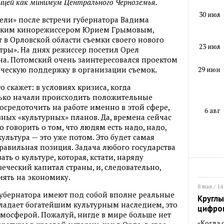
ицей как минимум Центрального Черноземья.
30 июл
ели» после встречи губернатора Вадима
йским кинорежиссером Юрием Грымовым,
т в Орловской области съемки своего нового
23 июл
тры». На днях режиссер посетил Орел
она. Потомский очень заинтересовался проектом
яческую поддержку в организации съемок.
29 июн
о скажет: в условиях кризиса, когда
лько начали происходить положительные
сосредоточить на работе именно в этой сфере,
6 авг
зных «культурных» планов. Да, времена сейчас
 говорить о том, что людям есть надо, надо,
культура — это уже потом. Это будет самая
правильная позиция. Задача любого государства
ть о культуре, которая, кстати, наряду
еческий капитал страны, и, следовательно,
иять на экономику.
8 мая / 14
убернатора имеют под собой вполне реальные
Круглы
бладает богатейшим культурным наследием, это
цифро
тмосферой. Пожалуй, нигде в мире больше нет
«Когда