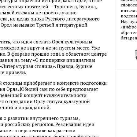
атуры в краевой истории, как в Орле, в свое
словос
звестных писателей — Тургенева, Бунина,
интелле
 землей связаны не просто лучшие
подсовы
ка, но целая эпоха Русского литературного
Нас пуг
 Орел называют Третьей литературной
«цифров
обретет
батарей
тить, что идея сделать Орел культурным
омского не вдруг и не на пустом месте. Уже
оне. В феврале прошло года в областном центре
шания на тему «О поддержке инициативы
«Литературная столица». Правда, бурные
 не привели.
й столицы приобретает в контексте подготовки
ия Орла. Юбилей сам по себе предполагает
еделенный концепт исключительности
дея о придании Орлу статуса культурной
ичной и оправданной.
я о развитии внутреннего туризма,
и российских регионов. Реализация идеи
может в перспективе как раз-таки
ие туризма в регионе, будет содействовать