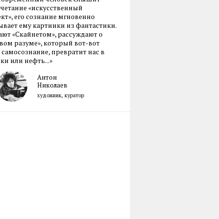
очетание «искусственный
кт», его сознание мгновенно
вает ему картинки из фантастики.
ают «Скайнетом», рассуждают о
ом разуме», который вот-вот
 самосознание, превратит нас в
ки или нефть...»
Антон
Николаев
художник, куратор