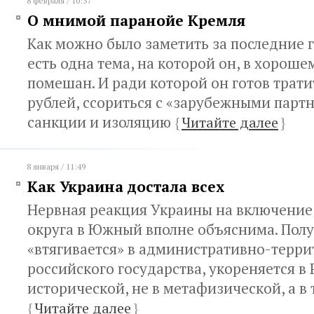
8 февраля / 10:37
О мнимой паранойе Кремля
Как можно было заметить за последние г
есть одна тема, на которой он, в хороше
помешан. И ради которой он готов трат
рублей, ссориться с «зарубежными партн
санкции и изоляцию
{
Читайте далее
}
8 января / 11:49
Как Украина достала всех
Нервная реакция Украины на включение
округа в Южный вполне объяснима. Полу
«втягивается» в административно-терр
российского государства, укореняется в 
исторической, не в метафизической, а в 
{
Читайте далее
}